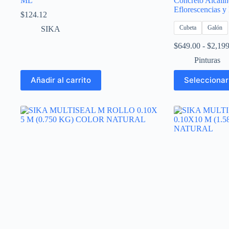
ML
Concreto Alcalin
Eflorescencias 
$
124.12
Cubeta
Galón
SIKA
$
649.00
-
$
2,199
Pinturas
Este
Añadir al carrito
Seleccionar
producto
tiene
múltiples
variantes.
Las
opciones
se
pueden
elegir
en
la
página
de
producto