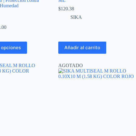
o | Protección contra
ML
y Humedad
$
120.38
SIKA
Rango
.00
de
precios:
desde
 opciones
Añadir al carrito
$649.00
hasta
$2,199.00
AGOTADO