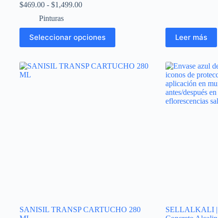
Rango
$
469.00
-
$
1,499.00
de
Pinturas
precios:
desde
Este
Seleccionar opciones
Leer más
$469.00
producto
hasta
tiene
$1,499.00
múltiples
variantes.
Las
opciones
se
pueden
elegir
en
la
página
de
producto
SANISIL TRANSP CARTUCHO 280
SELLALKALI | Se