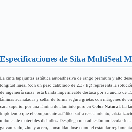
0.15X10
M
(2.37
KG)
COLOR
NATURAL
cantidad
Especificaciones de Sika MultiSeal M
La cinta tapajuntas asfáltica autoadhesiva de rango premium y alto 
longitud lineal (con un peso calibrado de 2.37 kg) representa la solución
de ingeniería suiza, esta banda impermeable destaca por su ancho de 15
láminas acanaladas y sellar de forma segura grietas con márgenes de er
cara superior por una lámina de aluminio puro en
Color Natural
. La l
impidiendo que el componente asfáltico sufra resecamiento, cristalizaci
uniones de materiales disímiles. Despliega una adhesión molecular insta
galvanizado, zinc y acero, consolidándose como el estándar reglamentar