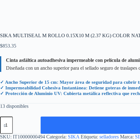
SIKA MULTISEAL M ROLLO 0.15X10 M (2.37 KG) COLOR N
$
853.35
Cinta asfáltica autoadhesiva impermeable con película de alumin
Diseñada con un ancho superior para el sellado seguro de traslapes c
✓ Ancho Superior de 15 cm: Mayor área de seguridad para cubrir tr
✓ Impermeabilidad Cohesiva Instantánea: Detiene goteras de inmediat
✓ Protección de Aluminio UV: Cubierta metálica reflectiva que rechaz
13 disponibles
SIKA
MULTISEAL
M
ROLLO
SKU:
IT10000000494
Categoría:
SIKA
Etiqueta:
selladores
Marca:
S