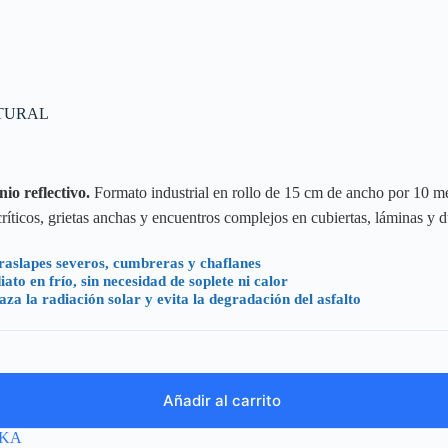
ATURAL
io reflectivo.
Formato industrial en rollo de 15 cm de ancho por 10 met
ríticos, grietas anchas y encuentros complejos en cubiertas, láminas y d
aslapes severos, cumbreras y chaflanes
o en frío, sin necesidad de soplete ni calor
a la radiación solar y evita la degradación del asfalto
Añadir al carrito
IKA