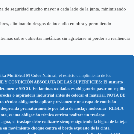
ona de seguridad mucho mayor a cada lado de la junta, minimizando
bres, eliminando riesgos de incendio en obra y permitiendo
remas sobre cubiertas metálicas sin agrietarse ni perder su resiliencia
ika MultiSeal M Color Natural
, el estricto cumplimiento de los
 Y CONDICIÓN ABSOLUTA DE LAS SUPERFICIES: El sustrato
ompletamente SECO. En láminas oxidadas es obligatorio pasar un cepillo
brocha o aspiradora industrial antes de colocar el material. NOTA DE
o técnico obligatorio aplicar previamente una capa de emulsión
 se desprenda prematuramente por falta de anclaje molecular
.
REGLA
s una obligación técnica estricta realizar un traslape
, el traslape debe realizarse siempre siguiendo la lógica de la teja
gua en movimiento choque contra el borde expuesto de la cinta,