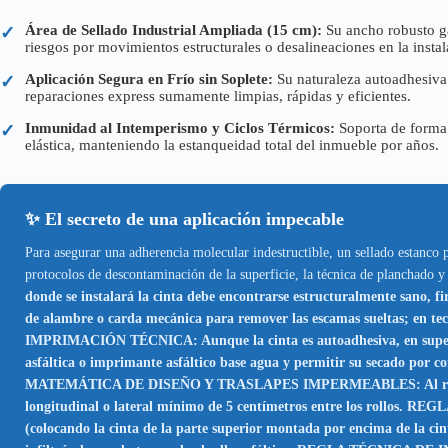
Área de Sellado Industrial Ampliada (15 cm):
Su ancho robusto ga
✓
riesgos por movimientos estructurales o desalineaciones en la instal
Aplicación Segura en Frío sin Soplete:
Su naturaleza autoadhesiva 
✓
reparaciones express sumamente limpias, rápidas y eficientes.
Inmunidad al Intemperismo y Ciclos Térmicos:
Soporta de forma s
✓
elástica, manteniendo la estanqueidad total del inmueble por años.
✨ El secreto de una aplicación impecable
Para asegurar una adherencia molecular indestructible, un sellado estanco 
protocolos de descontaminación de la superficie, la técnica de planchado y 
donde se instalará la cinta debe encontrarse estructuralmente sano, f
de alambre o carda mecánica para remover las escamas sueltas; en tec
IMPRIMACIÓN TÉCNICA: Aunque la cinta es autoadhesiva, en superfici
asfáltica o imprimante asfáltico base agua y permitir su secado por c
MATEMÁTICA DE DISEÑO Y TRASLAPES IMPERMEABLES: Al realizar union
longitudinal o lateral mínimo de 5 centímetros entre los rollos. RE
(colocando la cinta de la parte superior montada por encima de la cint