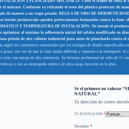
ALACIÓN Y PLANCHADO MECÁNICO: Corte el tramo de cinta al tamaño
sobre el sustrato. Conforme va retirando el resto del plástico protector de 
anchado de mantos o un trapo pesado. REGLA DE ORO DE HERMETICIDAD: El
los bordes perimetrales queden perfectamente fusionados contra la base; e
CO Y TEMPERATURA DE INSTALACIÓN: No instale el producto bajo co
optimizar al máximo la adherencia inicial del asfalto modificado en días 
 una pistola de aire caliente industrial justo antes de plancharla contra el
 según los centímetros consumidos por los traslapes de diseño especificados en 
a grasa; una vez de que la cinta queda adherida y expuesta a la intemperie, el 
 corte con navaja de alta resistencia. Su formato profesional en rollo de 15 c
méticas y con un desempeño estético de ultra-larga duración en la obra.
Sé el primero en valora
NATURAL”
Tu dirección de correo electró
TU PUNTUACIÓN
*
Nombre
*