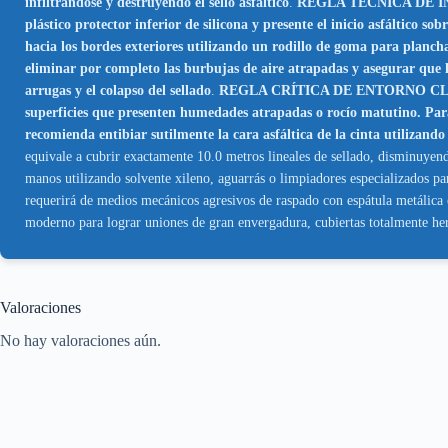
infiltrándose y destruyendo el sello asfáltico
.
REGLA TÉCNICA DE INST
plástico protector inferior de silicona y presente el inicio asfáltico 
hacia los bordes exteriores utilizando un rodillo de goma para pl
eliminar por completo las burbujas de aire atrapadas y asegurar que 
arrugas y el colapso del sellado
.
REGLA CRÍTICA DE ENTORNO CLIMÁTI
superficies que presenten humedades atrapadas o rocío matutino. Para 
recomienda entibiar sutilmente la cara asfáltica de la cinta utilizando
equivale a cubrir exactamente 10.0 metros lineales de sellado, disminuyendo
manos utilizando solvente xileno, aguarrás o limpiadores especializados par
requerirá de medios mecánicos agresivos de raspado con espátula metálica o
moderno para lograr uniones de gran envergadura, cubiertas totalmente her
Valoraciones
No hay valoraciones aún.