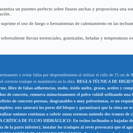
rantiza un puenteo perfecto sobre fisuras anchas y proporciona una z
ación.
suprime el uso de fuego o herramientas de calentamiento en las techum
obresaliente lluvias torrenciales, granizadas, heladas y temperaturas ext
permanente y evitar fallas por desprendimiento al utilizar el rollo de 15 cm de
S
el correcto traslape es mandatorio en la obra.
REGLA TÉCNICA DE HIGIENE
irme, libre de falsas adherencias, moho, óxido suelto, grasas, aceites y c
hos de concreto, remueva minuciosamente el polvo volátil utilizando una 
es de concreto porosas, desgranables o muy polvorientas, es un requisit
ompleto; esto saturará los poros del bloque y garantizará que la cinta no
es continuas o cubrir zonas extensas uniendo dos tramos de cinta, e
GLA CRÍTICA DE FLUJO HIDRÁULICO: En techos inclinados o bajadas de agua
a de la parte inferior); instalar los traslapes al revés provocará que el a