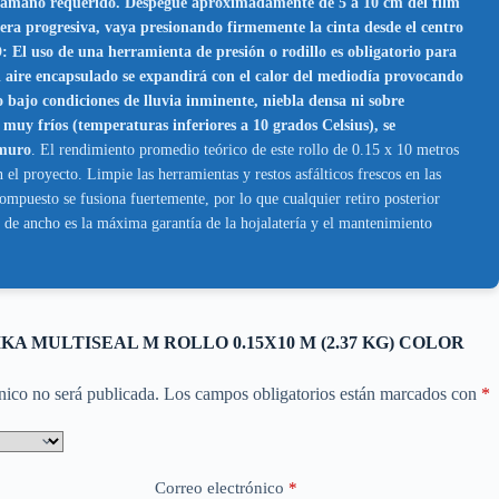
 requerido. Despegue aproximadamente de 5 a 10 cm del film
manera progresiva, vaya presionando firmemente la cinta desde el centro
 uso de una herramienta de presión o rodillo es obligatorio para
l aire encapsulado se expandirá con el calor del mediodía provocando
ndiciones de lluvia inminente, niebla densa ni sobre
muy fríos (temperaturas inferiores a 10 grados Celsius), se
 muro
. El rendimiento promedio teórico de este rollo de 0.15 x 10 metros
el proyecto. Limpie las herramientas y restos asfálticos frescos en las
compuesto se fusiona fuertemente, por lo que cualquier retiro posterior
m de ancho es la máxima garantía de la hojalatería y el mantenimiento
r “SIKA MULTISEAL M ROLLO 0.15X10 M (2.37 KG) COLOR
nico no será publicada.
Los campos obligatorios están marcados con
*
Correo electrónico
*