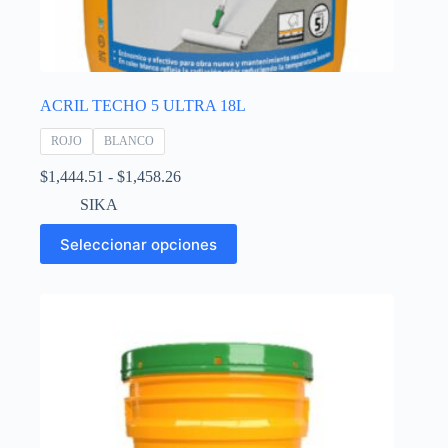
ACRIL TECHO 5 ULTRA 18L
ROJO
BLANCO
Rango
$
1,444.51
-
$
1,458.26
de
SIKA
precios:
desde
Este
Seleccionar opciones
$1,444.51
producto
hasta
tiene
$1,458.26
múltiples
variantes.
Las
opciones
se
pueden
elegir
en
la
página