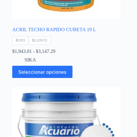
ACRIL TECHO RAPIDO CUBETA 19 L
ROJO
BLANCO
Rango
$
1,943.01
-
$
3,147.29
de
SIKA
precios:
desde
Este
Seleccionar opciones
$1,943.01
producto
hasta
tiene
$3,147.29
múltiples
variantes.
Las
opciones
se
pueden
elegir
en
la
página