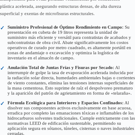
plástica acelerada, asegurando estructuras densas, de alta dureza
superficial y exentas de microfisuras estructurales.
Suministro Profesional de Óptimo Rendimiento en Campo:
Su
✓
presentación en cubeta de 19 litros representa la unidad de
suministro más eficiente y versátil para contratistas de acabados y
subcontratistas de obra civil. Abate significativamente los costos
operativos de curado por metro cuadrado, es altamente portátil en
zonas de andamiaje o excavación y optimiza la logística de
inventario en el almacén de campo.
Anulación Total de Juntas Frías y Fisuras por Secado:
Al
✓
interrumpir de golpe la tasa de evaporación acelerada inducida por
la radiación solar directa, humedades ambientales bajas o corrientes
de viento constantes, elimina las tensiones internas superficiales de
la masa cementosa. Esto suprime de raíz el despolvoreo prematuro
y la aparición del patrón de agrietamiento en forma de «telaraña».
Fórmula Ecológica para Interiores y Espacios Confinados:
Al
✓
disolver sus componentes activos exclusivamente en base acuosa,
erradica por completo las emanaciones tóxicas e inflamables de los
hidrocarburos solventes tradicionales. Cumple estrictamente con las
normativas LEED de edificación sustentable, permitiendo su
aplicación segura en sótanos, túneles, cisternas o naves industriales
cerradas.