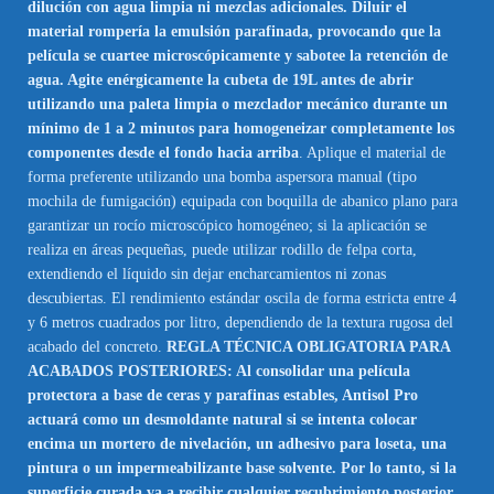
dilución con agua limpia ni mezclas adicionales. Diluir el
material rompería la emulsión parafinada, provocando que la
película se cuartee microscópicamente y sabotee la retención de
agua. Agite enérgicamente la cubeta de 19L antes de abrir
utilizando una paleta limpia o mezclador mecánico durante un
mínimo de 1 a 2 minutos para homogeneizar completamente los
componentes desde el fondo hacia arriba
. Aplique el material de
forma preferente utilizando una bomba aspersora manual (tipo
mochila de fumigación) equipada con boquilla de abanico plano para
garantizar un rocío microscópico homogéneo; si la aplicación se
realiza en áreas pequeñas, puede utilizar rodillo de felpa corta,
extendiendo el líquido sin dejar encharcamientos ni zonas
descubiertas. El rendimiento estándar oscila de forma estricta entre 4
y 6 metros cuadrados por litro, dependiendo de la textura rugosa del
acabado del concreto.
REGLA TÉCNICA OBLIGATORIA PARA
ACABADOS POSTERIORES: Al consolidar una película
protectora a base de ceras y parafinas estables, Antisol Pro
actuará como un desmoldante natural si se intenta colocar
encima un mortero de nivelación, un adhesivo para loseta, una
pintura o un impermeabilizante base solvente. Por lo tanto, si la
superficie curada va a recibir cualquier recubrimiento posterior,