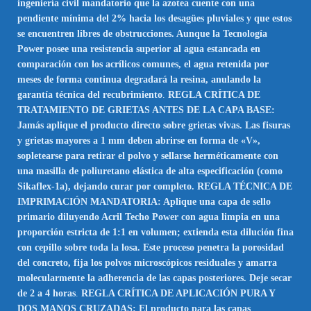
ingeniería civil mandatorio que la azotea cuente con una
pendiente mínima del 2% hacia los desagües pluviales y que estos
se encuentren libres de obstrucciones. Aunque la Tecnología
Power posee una resistencia superior al agua estancada en
comparación con los acrílicos comunes, el agua retenida por
meses de forma continua degradará la resina, anulando la
garantía técnica del recubrimiento
.
REGLA CRÍTICA DE
TRATAMIENTO DE GRIETAS ANTES DE LA CAPA BASE:
Jamás aplique el producto directo sobre grietas vivas. Las fisuras
y grietas mayores a 1 mm deben abrirse en forma de «V»,
sopletearse para retirar el polvo y sellarse herméticamente con
una masilla de poliuretano elástica de alta especificación (como
Sikaflex-1a), dejando curar por completo. REGLA TÉCNICA DE
IMPRIMACIÓN MANDATORIA: Aplique una capa de sello
primario diluyendo Acril Techo Power con agua limpia en una
proporción estricta de 1:1 en volumen; extienda esta dilución fina
con cepillo sobre toda la losa. Este proceso penetra la porosidad
del concreto, fija los polvos microscópicos residuales y amarra
molecularmente la adherencia de las capas posteriores. Deje secar
de 2 a 4 horas
.
REGLA CRÍTICA DE APLICACIÓN PURA Y
DOS MANOS CRUZADAS: El producto para las capas