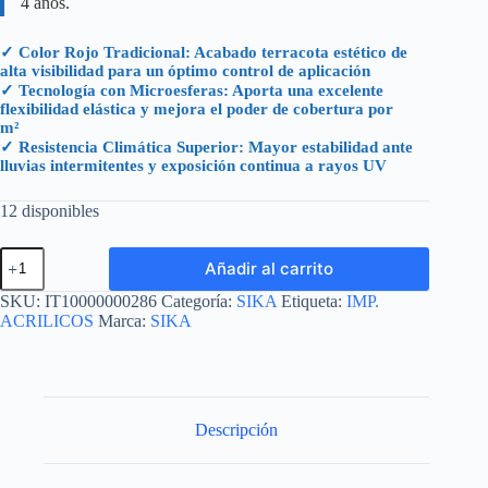
4 años.
✓ Color Rojo Tradicional: Acabado terracota estético de
alta visibilidad para un óptimo control de aplicación
✓ Tecnología con Microesferas: Aporta una excelente
flexibilidad elástica y mejora el poder de cobertura por
m²
✓ Resistencia Climática Superior: Mayor estabilidad ante
lluvias intermitentes y exposición continua a rayos UV
12 disponibles
ACRIL
Añadir al carrito
TECHO
POWER
SKU:
IT10000000286
Categoría:
SIKA
Etiqueta:
IMP.
4
ACRILICOS
Marca:
SIKA
AÑOS
ROJO
CUBETA
19
L
cantidad
Descripción