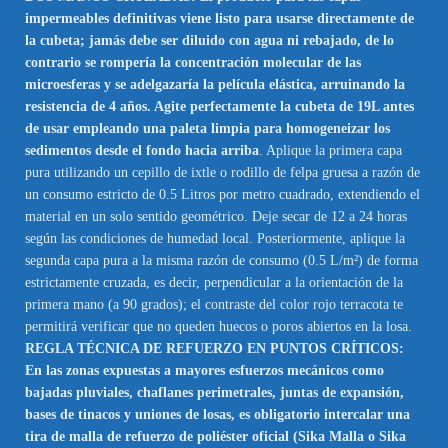
impermeables definitivas viene listo para usarse directamente de
la cubeta; jamás debe ser diluido con agua ni rebajado, de lo
contrario se rompería la concentración molecular de las
microesferas y se adelgazaría la película elástica, arruinando la
resistencia de 4 años. Agite perfectamente la cubeta de 19L antes
de usar empleando una paleta limpia para homogeneizar los
sedimentos desde el fondo hacia arriba
. Aplique la primera capa
pura utilizando un cepillo de ixtle o rodillo de felpa gruesa a razón de
un consumo estricto de 0.5 Litros por metro cuadrado, extendiendo el
material en un solo sentido geométrico. Deje secar de 12 a 24 horas
según las condiciones de humedad local. Posteriormente, aplique la
segunda capa pura a la misma razón de consumo (0.5 L/m²) de forma
estrictamente cruzada, es decir, perpendicular a la orientación de la
primera mano (a 90 grados); el contraste del color rojo terracota te
permitirá verificar que no queden huecos o poros abiertos en la losa.
REGLA TÉCNICA DE REFUERZO EN PUNTOS CRÍTICOS:
En las zonas expuestas a mayores esfuerzos mecánicos como
bajadas pluviales, chaflanes perimetrales, juntas de expansión,
bases de tinacos y uniones de losas, es obligatorio intercalar una
tira de malla de refuerzo de poliéster oficial (Sika Malla o Sika