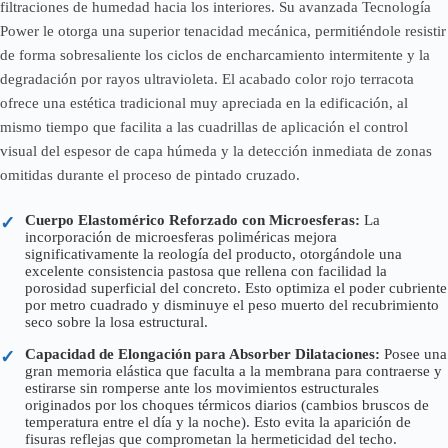
filtraciones de humedad hacia los interiores. Su avanzada Tecnología
Power le otorga una superior tenacidad mecánica, permitiéndole resistir
de forma sobresaliente los ciclos de encharcamiento intermitente y la
degradación por rayos ultravioleta. El acabado color rojo terracota
ofrece una estética tradicional muy apreciada en la edificación, al
mismo tiempo que facilita a las cuadrillas de aplicación el control
visual del espesor de capa húmeda y la detección inmediata de zonas
omitidas durante el proceso de pintado cruzado.
Cuerpo Elastomérico Reforzado con Microesferas:
La
✓
incorporación de microesferas poliméricas mejora
significativamente la reología del producto, otorgándole una
excelente consistencia pastosa que rellena con facilidad la
porosidad superficial del concreto. Esto optimiza el poder cubriente
por metro cuadrado y disminuye el peso muerto del recubrimiento
seco sobre la losa estructural.
Capacidad de Elongación para Absorber Dilataciones:
Posee una
✓
gran memoria elástica que faculta a la membrana para contraerse y
estirarse sin romperse ante los movimientos estructurales
originados por los choques térmicos diarios (cambios bruscos de
temperatura entre el día y la noche). Esto evita la aparición de
fisuras reflejas que comprometan la hermeticidad del techo.