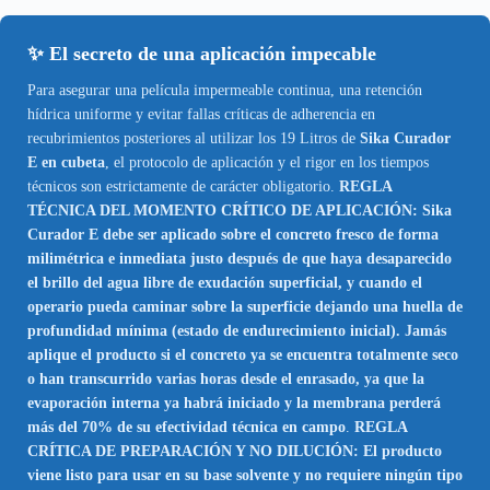
✨ El secreto de una aplicación impecable
Para asegurar una película impermeable continua, una retención
hídrica uniforme y evitar fallas críticas de adherencia en
recubrimientos posteriores al utilizar los 19 Litros de
Sika Curador
E en cubeta
, el protocolo de aplicación y el rigor en los tiempos
técnicos son estrictamente de carácter obligatorio.
REGLA
TÉCNICA DEL MOMENTO CRÍTICO DE APLICACIÓN: Sika
Curador E debe ser aplicado sobre el concreto fresco de forma
milimétrica e inmediata justo después de que haya desaparecido
el brillo del agua libre de exudación superficial, y cuando el
operario pueda caminar sobre la superficie dejando una huella de
profundidad mínima (estado de endurecimiento inicial). Jamás
aplique el producto si el concreto ya se encuentra totalmente seco
o han transcurrido varias horas desde el enrasado, ya que la
evaporación interna ya habrá iniciado y la membrana perderá
más del 70% de su efectividad técnica en campo
.
REGLA
CRÍTICA DE PREPARACIÓN Y NO DILUCIÓN: El producto
viene listo para usar en su base solvente y no requiere ningún tipo