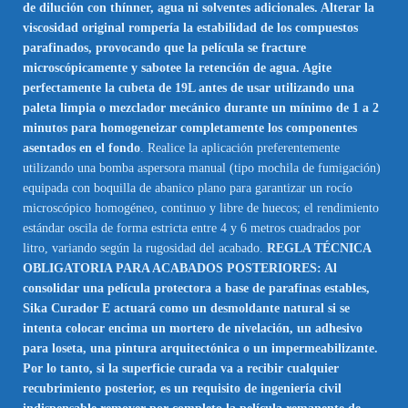
de dilución con thínner, agua ni solventes adicionales. Alterar la
viscosidad original rompería la estabilidad de los compuestos
parafinados, provocando que la película se fracture
microscópicamente y sabotee la retención de agua. Agite
perfectamente la cubeta de 19L antes de usar utilizando una
paleta limpia o mezclador mecánico durante un mínimo de 1 a 2
minutos para homogeneizar completamente los componentes
asentados en el fondo
. Realice la aplicación preferentemente
utilizando una bomba aspersora manual (tipo mochila de fumigación)
equipada con boquilla de abanico plano para garantizar un rocío
microscópico homogéneo, continuo y libre de huecos; el rendimiento
estándar oscila de forma estricta entre 4 y 6 metros cuadrados por
litro, variando según la rugosidad del acabado.
REGLA TÉCNICA
OBLIGATORIA PARA ACABADOS POSTERIORES: Al
consolidar una película protectora a base de parafinas estables,
Sika Curador E actuará como un desmoldante natural si se
intenta colocar encima un mortero de nivelación, un adhesivo
para loseta, una pintura arquitectónica o un impermeabilizante.
Por lo tanto, si la superficie curada va a recibir cualquier
recubrimiento posterior, es un requisito de ingeniería civil