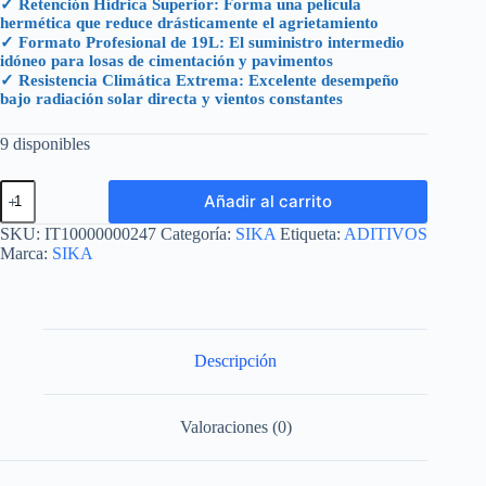
✓ Retención Hídrica Superior: Forma una película
hermética que reduce drásticamente el agrietamiento
✓ Formato Profesional de 19L: El suministro intermedio
idóneo para losas de cimentación y pavimentos
✓ Resistencia Climática Extrema: Excelente desempeño
bajo radiación solar directa y vientos constantes
9 disponibles
SIKA
Añadir al carrito
CURADOR
E
SKU:
IT10000000247
Categoría:
SIKA
Etiqueta:
ADITIVOS
CUBETA
Marca:
SIKA
19
L
cantidad
Descripción
Valoraciones (0)