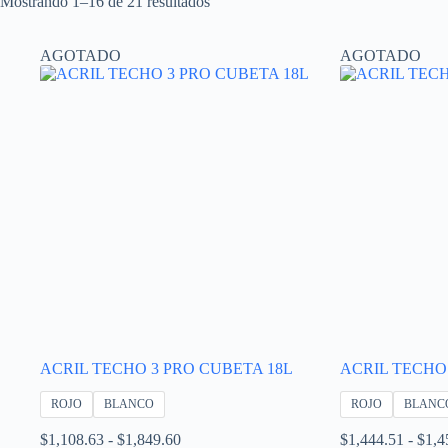
Mostrando 1–16 de 21 resultados
AGOTADO
AGOTADO
ACRIL TECHO 3 PRO CUBETA 18L
ACRIL TECHO 
ROJO
BLANCO
ROJO
BLANC
Rango
$
1,108.63
-
$
1,849.60
$
1,444.51
-
$
1,4