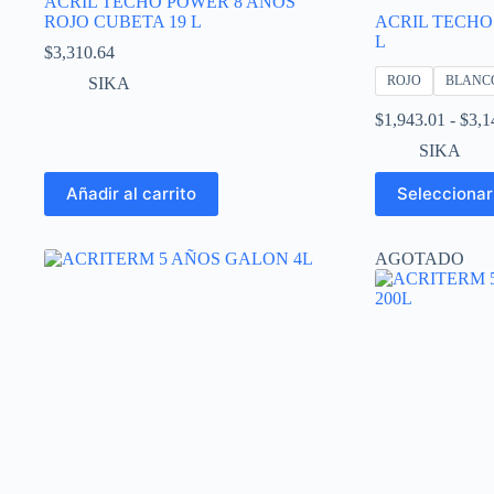
ACRIL TECHO POWER 8 AÑOS
ROJO CUBETA 19 L
ACRIL TECHO
L
$
3,310.64
ROJO
BLANC
SIKA
$
1,943.01
-
$
3,1
SIKA
Este
Añadir al carrito
Seleccionar
producto
tiene
múltiples
AGOTADO
variantes.
Las
opciones
se
pueden
elegir
en
la
página
de
producto