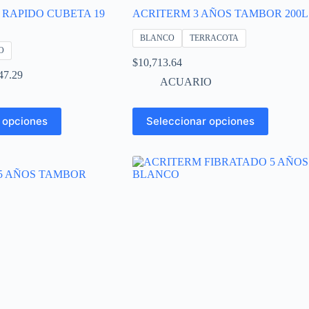
 RAPIDO CUBETA 19
ACRITERM 3 AÑOS TAMBOR 200L
BLANCO
TERRACOTA
O
$
10,713.64
Rango
47.29
ACUARIO
de
precios:
desde
Este
 opciones
Seleccionar opciones
$1,943.01
producto
hasta
tiene
$3,147.29
múltiples
variantes.
Las
opciones
se
pueden
elegir
en
la
página
de
producto