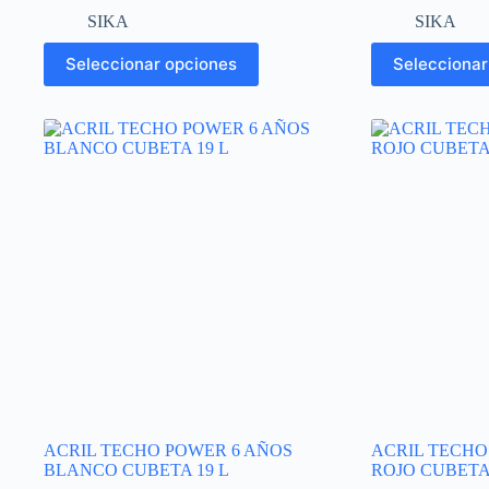
de
SIKA
SIKA
precios:
desde
Este
Este
Seleccionar opciones
Seleccionar
$1,108.63
producto
producto
hasta
tiene
tiene
$1,849.60
múltiples
múltiples
variantes.
variantes.
Las
Las
opciones
opciones
se
se
pueden
pueden
elegir
elegir
en
en
la
la
página
página
de
de
producto
producto
ACRIL TECHO POWER 6 AÑOS
ACRIL TECHO
BLANCO CUBETA 19 L
ROJO CUBETA 