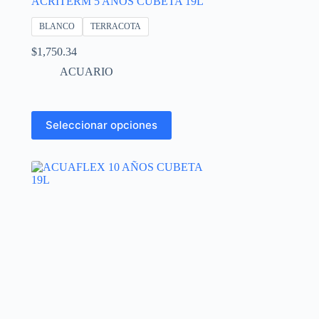
ACRITERM 5 AÑOS CUBETA 19L
BLANCO
TERRACOTA
$
1,750.34
ACUARIO
Este
Seleccionar opciones
producto
tiene
múltiples
variantes.
Las
opciones
se
pueden
elegir
en
la
página
de
producto