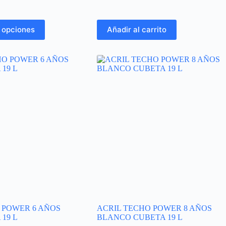
de
precios:
desde
 opciones
Añadir al carrito
$1,444.51
hasta
$1,458.26
 POWER 6 AÑOS
ACRIL TECHO POWER 8 AÑOS
19 L
BLANCO CUBETA 19 L