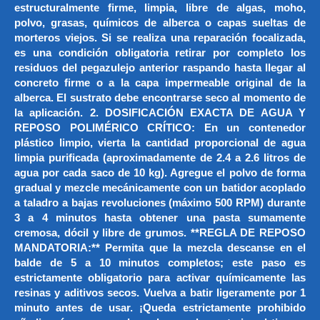
estructuralmente firme, limpia, libre de algas, moho,
polvo, grasas, químicos de alberca o capas sueltas de
morteros viejos. Si se realiza una reparación focalizada,
es una condición obligatoria retirar por completo los
residuos del pegazulejo anterior raspando hasta llegar al
concreto firme o a la capa impermeable original de la
alberca. El sustrato debe encontrarse seco al momento de
la aplicación. 2. DOSIFICACIÓN EXACTA DE AGUA Y
REPOSO POLIMÉRICO CRÍTICO: En un contenedor
plástico limpio, vierta la cantidad proporcional de agua
limpia purificada (aproximadamente de 2.4 a 2.6 litros de
agua por cada saco de 10 kg). Agregue el polvo de forma
gradual y mezcle mecánicamente con un batidor acoplado
a taladro a bajas revoluciones (máximo 500 RPM) durante
3 a 4 minutos hasta obtener una pasta sumamente
cremosa, dócil y libre de grumos. **REGLA DE REPOSO
MANDATORIA:** Permita que la mezcla descanse en el
balde de 5 a 10 minutos completos; este paso es
estrictamente obligatorio para activar químicamente las
resinas y aditivos secos. Vuelva a batir ligeramente por 1
minuto antes de usar. ¡Queda estrictamente prohibido