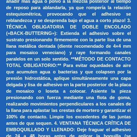
añadir más agua o polvo a la mezcla posterior al tiempo
de reposo para ablandarla, ya que rompería la relación
estequiométrica, provocando que el adhesivo se
reblandezca y se desprenda bajo el agua a corto plazo! 3.
TÉCNICA OBLIGATORIA DE DOBLE ENCOLADO
(«BACK-BUTTERING»): Extienda el adhesivo sobre el
sustrato presionando firmemente con la parte lisa de una
llana metálica dentada (diente recomendado de 4×4 mm
para mosaico veneciano) y raye formando canales
paralelos en un solo sentido. **MÉTODO DE CONTACTO
TOTAL OBLIGATORIO:** Para evitar oquedades de aire
que acumulen agua o bacterias y que colapsen por la
presión hidrostática, aplique simultáneamente una capa
delgada y lisa de adhesivo en la parte posterior de la placa
de mosaico o loseta a colocar. Asiente la pieza
presionando con fuerza mediante una flota de goma,
realizando movimientos perpendiculares a los canales de
la llana para aplastar las crestas de mortero y garantizar el
100% de contacto. Limpie los excedentes de las juntas
antes de que sequen. 4. VENTANA TÉCNICA CRÍTICA DE
EMBOQUILLADO Y LLENADO: Deje fraguar el adhesivo
de 24 a 48 horas antes de aplicar la boquilla (se