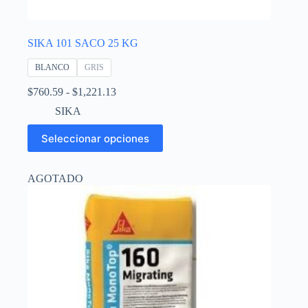
SIKA 101 SACO 25 KG
BLANCO
GRIS
Rango
$
760.59
-
$
1,221.13
de
SIKA
precios:
desde
Este
Seleccionar opciones
$760.59
producto
hasta
tiene
$1,221.13
múltiples
AGOTADO
variantes.
Las
opciones
se
pueden
elegir
en
la
página
de
producto