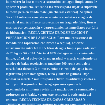
humedecer la losa o muro a saturación con agua limpia antes de
aplicar el producto, retirando los excesos para dejar la superficie
húmeda pero en estado mate (sin charcos estáticos). Si aplica
Sika 101 sobre un concreto seco, este le arrebatará el agua de
mezcla al mortero fresco, provocando un fraguado falso, fisuras
masivas por contracción y desprendimientos inmediatos por falta
de hidratación
.
REGLA CRÍTICA DE DOSIFICACIÓN Y
PREPARACIÓN DE LA MEZCLA: Para una consistencia de
lechada fina (aplicación con brocha o cepillo), adicione
estrictamente entre 6.0 y 6.5 litros de agua limpia por cada saco
de 25 kg de Sika 101. Vierta el 80% del agua en un contenedor
limpio, añada el polvo de forma gradual y mezcle empleando un
taladro de bajas revoluciones (máximo 500 rpm) con paleta
mezcladora durante 3 minutos. Añada el resto del agua hasta
lograr una pasta homogénea, tersa y libre de grumos. Deje
reposar la mezcla 2 minutos para activar los aditivos y vuelva a
batir por 30 segundos. Jamás agregue más agua de la
recomendada ni intente revivir una mezcla que ha comenzado a
endurecer en el balde, ya que esto romperá la resistencia del
cemento
.
REGLA TÉCNICA DE CAPAS CRUZADAS Y
TIEMPOS DE ESPERA: Aplique la primera capa utilizando un