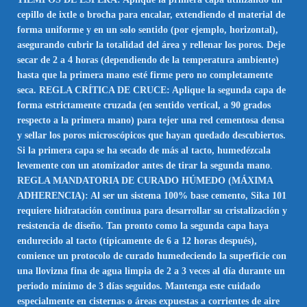
cepillo de ixtle o brocha para encalar, extendiendo el material de
forma uniforme y en un solo sentido (por ejemplo, horizontal),
asegurando cubrir la totalidad del área y rellenar los poros. Deje
secar de 2 a 4 horas (dependiendo de la temperatura ambiente)
hasta que la primera mano esté firme pero no completamente
seca. REGLA CRÍTICA DE CRUCE: Aplique la segunda capa de
forma estrictamente cruzada (en sentido vertical, a 90 grados
respecto a la primera mano) para tejer una red cementosa densa
y sellar los poros microscópicos que hayan quedado descubiertos.
Si la primera capa se ha secado de más al tacto, humedézcala
levemente con un atomizador antes de tirar la segunda mano
.
REGLA MANDATORIA DE CURADO HÚMEDO (MÁXIMA
ADHERENCIA): Al ser un sistema 100% base cemento, Sika 101
requiere hidratación continua para desarrollar su cristalización y
resistencia de diseño. Tan pronto como la segunda capa haya
endurecido al tacto (típicamente de 6 a 12 horas después),
comience un protocolo de curado humedeciendo la superficie con
una llovizna fina de agua limpia de 2 a 3 veces al día durante un
periodo mínimo de 3 días seguidos. Mantenga este cuidado
especialmente en cisternas o áreas expuestas a corrientes de aire