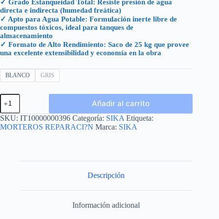
✓ Grado Estanqueidad Total: Resiste presión de agua
directa e indirecta (humedad freática)
✓ Apto para Agua Potable: Formulación inerte libre de
compuestos tóxicos, ideal para tanques de
almacenamiento
✓ Formato de Alto Rendimiento: Saco de 25 kg que provee
una excelente extensibilidad y economía en la obra
BLANCO
GRIS
SIKA
Añadir al carrito
101
SACO
SKU:
IT10000000396
Categoría:
SIKA
Etiqueta:
25
MORTEROS REPARACI?N
Marca:
SIKA
KG
cantidad
Descripción
Información adicional