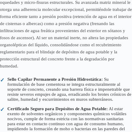
oquedades y micro-fisuras estructurales. Su avanzada matriz mineral le
otorga una adherencia molecular excepcional, permitiéndole trabajar de
forma eficiente tanto a presión positiva (retención de agua en el interior
de cisternas o albercas) como a presión negativa (frenando las
infiltraciones de agua freática provenientes del exterior en sótanos y
fosos de ascensor). Al ser un material inerte, no altera las propiedades
organolépticas del líquido, consolidándose como el recubrimiento
reglamentario para el blindaje de depósitos de agua potable y la
protección estructural del concreto frente a la degradación por
humedad.
Sello Capilar Permanente a Presión Hidrostática:
Su
✓
formulación de base cementosa se integra estructuralmente al
soporte de concreto, creando una barrera física e impenetrable que
resiste severos empujes de agua, erradicando los brotes crónicos de
salitre, humedad y escurrimientos en muros subterráneos.
Certificado Seguro para Depósitos de Agua Potable:
Al estar
✓
exento de solventes orgánicos y componentes químicos volátiles
nocivos, cumple de forma estricta con las normativas sanitarias
para estar en contacto continuo con agua de consumo humano,
impidiendo la formación de moho o bacterias en las paredes del