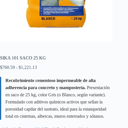
SIKA 101 SACO 25 KG
Rango
$
760.59
-
$
1,221.13
de
precios:
Recubrimiento cementoso impermeable de alta
desde
adherencia para concreto y mampostería.
$760.59
Presentación
hasta
en saco de 25 kg, color Gris (o Blanco, según variante).
$1,221.13
Formulado con aditivos químicos activos que sellan la
porosidad capilar del sustrato, ideal para la estanqueidad
total en cisternas, albercas, muros enterrados y sótanos.