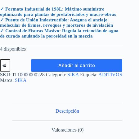
✓ Formato Industrial de 198L: Máximo suministro
optimizado para plantas de prefabricados y macro-obras
✓ Puente de Unión Indestructible: Asegura el anclaje
molecular de firmes, revoques y morteros de nivelación
✓ Control de Fisuras Masivo: Regula la retención de agua
de curado anulando la porosidad en la mezcla
4 disponibles
SIKALATEX
Añadir al carrito
N
TAMBOR
SKU:
IT10000000228
Categoría:
SIKA
Etiqueta:
ADITIVOS
(198
Marca:
SIKA
L)
cantidad
Descripción
Valoraciones (0)