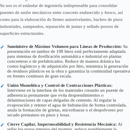
Su uso es el estándar de ingeniería indispensable para consolidar
puentes de unión mecánicos entre concreto endurecido y fresco, así
como para la elaboración de firmes autonivelantes, bacheo de pisos
industriales, zampeados, reparación de juntas y sellado poroso de
superficies estructurales.
Suministro de Máximo Volumen para Líneas de Producción:
Su
✓
presentación en tambor de 198 litros está perfectamente adaptada
para sistemas de dosificación automática e industrial en plantas
concreteras o de prefabricados. Reduce de manera drástica los
costos logísticos y de adquisición por litro, minimiza la generación
de residuos plásticos en la obra y garantiza la continuidad operativa
en frentes continuos de gran escala.
Unión Monolítica y Control de Contracciones Plásticas:
✓
Interviene en la interfase de los materiales creando un puente de
adherencia permanente que evita desprendimientos o
delaminaciones de capas delgadas de cemento. Al regular la
evaporación y retener el agua de hidratación de forma controlada,
anula la formación de grietas, microfisuras o el despolvoreo por
secado prematuro en pisos y losas.
Cierre Capilar, Impermeabilidad y Resistencia Mecánica:
Al
✓
sellar los poros internos del mortero, reduce notablemente la