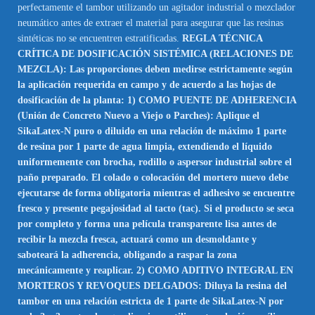
perfectamente el tambor utilizando un agitador industrial o mezclador
neumático antes de extraer el material para asegurar que las resinas
sintéticas no se encuentren estratificadas.
REGLA TÉCNICA
CRÍTICA DE DOSIFICACIÓN SISTÉMICA (RELACIONES DE
MEZCLA): Las proporciones deben medirse estrictamente según
la aplicación requerida en campo y de acuerdo a las hojas de
dosificación de la planta: 1) COMO PUENTE DE ADHERENCIA
(Unión de Concreto Nuevo a Viejo o Parches): Aplique el
SikaLatex-N puro o diluido en una relación de máximo 1 parte
de resina por 1 parte de agua limpia, extendiendo el líquido
uniformemente con brocha, rodillo o aspersor industrial sobre el
paño preparado. El colado o colocación del mortero nuevo debe
ejecutarse de forma obligatoria mientras el adhesivo se encuentre
fresco y presente pegajosidad al tacto (tac). Si el producto se seca
por completo y forma una película transparente lisa antes de
recibir la mezcla fresca, actuará como un desmoldante y
saboteará la adherencia, obligando a raspar la zona
mecánicamente y reaplicar. 2) COMO ADITIVO INTEGRAL EN
MORTEROS Y REVOQUES DELGADOS: Diluya la resina del
tambor en una relación estricta de 1 parte de SikaLatex-N por