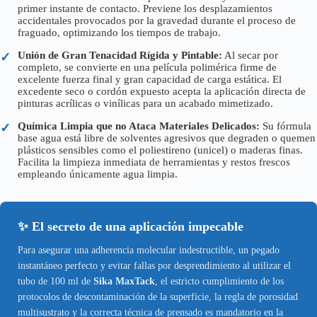
primer instante de contacto. Previene los desplazamientos
accidentales provocados por la gravedad durante el proceso de
fraguado, optimizando los tiempos de trabajo.
Unión de Gran Tenacidad Rígida y Pintable:
Al secar por
✓
completo, se convierte en una película polimérica firme de
excelente fuerza final y gran capacidad de carga estática. El
excedente seco o cordón expuesto acepta la aplicación directa de
pinturas acrílicas o vinílicas para un acabado mimetizado.
Química Limpia que no Ataca Materiales Delicados:
Su fórmula
✓
base agua está libre de solventes agresivos que degraden o quemen
plásticos sensibles como el poliestireno (unicel) o maderas finas.
Facilita la limpieza inmediata de herramientas y restos frescos
empleando únicamente agua limpia.
✨ El secreto de una aplicación impecable
Para asegurar una adherencia molecular indestructible, un pegado
instantáneo perfecto y evitar fallas por desprendimiento al utilizar el
tubo de 100 ml de
Sika MaxTack
, el estricto cumplimiento de los
protocolos de descontaminación de la superficie, la regla de porosidad
multisustrato y la correcta técnica de prensado es mandatorio en la