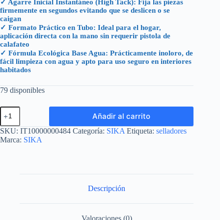
✓ Agarre Inicial Instantáneo (High Tack): Fija las piezas
firmemente en segundos evitando que se deslicen o se
caigan
✓ Formato Práctico en Tubo: Ideal para el hogar,
aplicación directa con la mano sin requerir pistola de
calafateo
✓ Fórmula Ecológica Base Agua: Prácticamente inoloro, de
fácil limpieza con agua y apto para uso seguro en interiores
habitados
79 disponibles
SIKA
Añadir al carrito
MAXTACK
TUBO
SKU:
IT10000000484
Categoría:
SIKA
Etiqueta:
selladores
100
Marca:
SIKA
ML
cantidad
Descripción
Valoraciones (0)