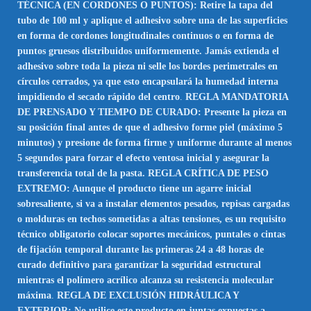
TÉCNICA (EN CORDONES O PUNTOS): Retire la tapa del
tubo de 100 ml y aplique el adhesivo sobre una de las superficies
en forma de cordones longitudinales continuos o en forma de
puntos gruesos distribuidos uniformemente. Jamás extienda el
adhesivo sobre toda la pieza ni selle los bordes perimetrales en
círculos cerrados, ya que esto encapsulará la humedad interna
impidiendo el secado rápido del centro
.
REGLA MANDATORIA
DE PRENSADO Y TIEMPO DE CURADO: Presente la pieza en
su posición final antes de que el adhesivo forme piel (máximo 5
minutos) y presione de forma firme y uniforme durante al menos
5 segundos para forzar el efecto ventosa inicial y asegurar la
transferencia total de la pasta. REGLA CRÍTICA DE PESO
EXTREMO: Aunque el producto tiene un agarre inicial
sobresaliente, si va a instalar elementos pesados, repisas cargadas
o molduras en techos sometidas a altas tensiones, es un requisito
técnico obligatorio colocar soportes mecánicos, puntales o cintas
de fijación temporal durante las primeras 24 a 48 horas de
curado definitivo para garantizar la seguridad estructural
mientras el polímero acrílico alcanza su resistencia molecular
máxima
.
REGLA DE EXCLUSIÓN HIDRÁULICA Y
EXTERIOR: No utilice este producto en juntas expuestas a