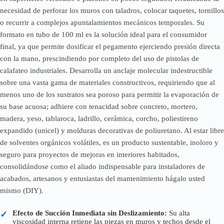
necesidad de perforar los muros con taladros, colocar taquetes, tornillos
o recurrir a complejos apuntalamientos mecánicos temporales. Su
formato en tubo de 100 ml es la solución ideal para el consumidor
final, ya que permite dosificar el pegamento ejerciendo presión directa
con la mano, prescindiendo por completo del uso de pistolas de
calafateo industriales. Desarrolla un anclaje molecular indestructible
sobre una vasta gama de materiales constructivos, requiriendo que al
menos uno de los sustratos sea poroso para permitir la evaporación de
su base acuosa; adhiere con tenacidad sobre concreto, mortero,
madera, yeso, tablaroca, ladrillo, cerámica, corcho, poliestireno
expandido (unicel) y molduras decorativas de poliuretano. Al estar libre
de solventes orgánicos volátiles, es un producto sustentable, inoloro y
seguro para proyectos de mejoras en interiores habitados,
consolidándose como el aliado indispensable para instaladores de
acabados, artesanos y entusiastas del mantenimiento hágalo usted
mismo (DIY).
Efecto de Succión Inmediata sin Deslizamiento:
Su alta
✓
viscosidad interna retiene las piezas en muros y techos desde el