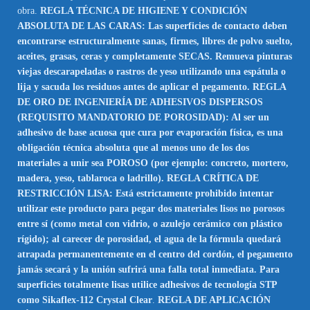
obra.
REGLA TÉCNICA DE HIGIENE Y CONDICIÓN
ABSOLUTA DE LAS CARAS: Las superficies de contacto deben
encontrarse estructuralmente sanas, firmes, libres de polvo suelto,
aceites, grasas, ceras y completamente SECAS. Remueva pinturas
viejas descarapeladas o rastros de yeso utilizando una espátula o
lija y sacuda los residuos antes de aplicar el pegamento. REGLA
DE ORO DE INGENIERÍA DE ADHESIVOS DISPERSOS
(REQUISITO MANDATORIO DE POROSIDAD): Al ser un
adhesivo de base acuosa que cura por evaporación física, es una
obligación técnica absoluta que al menos uno de los dos
materiales a unir sea POROSO (por ejemplo: concreto, mortero,
madera, yeso, tablaroca o ladrillo). REGLA CRÍTICA DE
RESTRICCIÓN LISA: Está estrictamente prohibido intentar
utilizar este producto para pegar dos materiales lisos no porosos
entre sí (como metal con vidrio, o azulejo cerámico con plástico
rígido); al carecer de porosidad, el agua de la fórmula quedará
atrapada permanentemente en el centro del cordón, el pegamento
jamás secará y la unión sufrirá una falla total inmediata. Para
superficies totalmente lisas utilice adhesivos de tecnología STP
como Sikaflex-112 Crystal Clear
.
REGLA DE APLICACIÓN