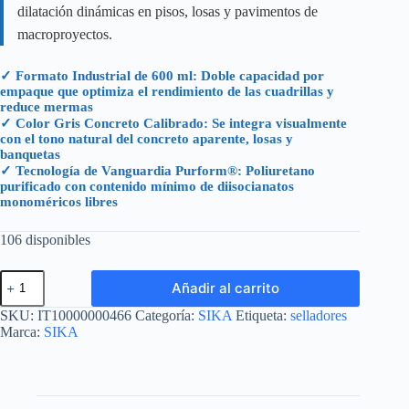
dilatación dinámicas en pisos, losas y pavimentos de
macroproyectos.
✓ Formato Industrial de 600 ml: Doble capacidad por
empaque que optimiza el rendimiento de las cuadrillas y
reduce mermas
✓ Color Gris Concreto Calibrado: Se integra visualmente
con el tono natural del concreto aparente, losas y
banquetas
✓ Tecnología de Vanguardia Purform®: Poliuretano
purificado con contenido mínimo de diisocianatos
monoméricos libres
106 disponibles
SIKAFLEX-
Añadir al carrito
1A
PURFORM
SKU:
IT10000000466
Categoría:
SIKA
Etiqueta:
selladores
GRIS
Marca:
SIKA
CONCRETO
SALCHICHA
(600ML)
cantidad