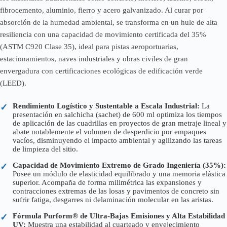
fibrocemento, aluminio, fierro y acero galvanizado. Al curar por
absorción de la humedad ambiental, se transforma en un hule de alta
resiliencia con una capacidad de movimiento certificada del 35%
(ASTM C920 Clase 35), ideal para pistas aeroportuarias,
estacionamientos, naves industriales y obras civiles de gran
envergadura con certificaciones ecológicas de edificación verde
(LEED).
Rendimiento Logístico y Sustentable a Escala Industrial:
La
✓
presentación en salchicha (sachet) de 600 ml optimiza los tiempos
de aplicación de las cuadrillas en proyectos de gran metraje lineal y
abate notablemente el volumen de desperdicio por empaques
vacíos, disminuyendo el impacto ambiental y agilizando las tareas
de limpieza del sitio.
Capacidad de Movimiento Extremo de Grado Ingeniería (35%):
✓
Posee un módulo de elasticidad equilibrado y una memoria elástica
superior. Acompaña de forma milimétrica las expansiones y
contracciones extremas de las losas y pavimentos de concreto sin
sufrir fatiga, desgarres ni delaminación molecular en las aristas.
Fórmula Purform® de Ultra-Bajas Emisiones y Alta Estabilidad
✓
UV:
Muestra una estabilidad al cuarteado y envejecimiento