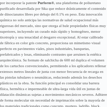
por incorporar la patente
Purform®
, una plataforma de poliuretano
purificado desarrollada por Sika que reduce drásticamente el contenido
de diisocianatos libres por debajo del 0.1% en peso. Esta innovación
química no solo anticipa las normativas de salud ocupacional más
rigurosas del mercado, sino que otorga al hule propiedades físicas muy
superiores, incluyendo un curado más rápido y homogéneo, menor
tixotropía y una tenacidad al desgarro excepcional. Al estar calibrado
de fábrica en color gris concreto, proporciona un mimetismo visual
perfecto en pavimentos viales, pisos industriales, banquetas,
prefabricados y losas, eliminando contrastes que arruinen la estética
arquitectónica. Su formato de salchicha de 600 ml duplica el volumen
de los cartuchos convencionales, permitiendo a los aplicadores rellenar
extensos metros lineales de junta con menor frecuencia de recarga en
las pistolas tubulares o neumáticas, reduciendo además los desechos
plásticos en la obra. Su función principal es consolidar una barrera
física, hermética e impermeable de ultra-larga vida útil en juntas de
dilatación dinámicas sujetas a movimientos mecánicos severos. Adhiere
de forma molecular sin necesidad de imprimación sobre la mayoría de
los materiales tradicionales como concreto, mortero, ladrillo, block,