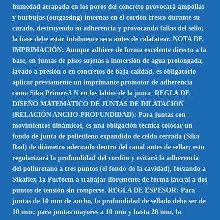
humedad atrapada en los poros del concreto provocará ampollas
y burbujas (outgassing) internas en el cordón fresco durante su
curado, destruyendo su adherencia y provocando fallas del sello;
la base debe estar totalmente seca antes de calafatear. NOTA DE
IMPRIMACIÓN: Aunque adhiere de forma excelente directo a la
base, en juntas de pisos sujetas a inmersión de agua prolongada,
lavado a presión o en concretos de baja calidad, es obligatorio
aplicar previamente un imprimante promotor de adherencia
como Sika Primer-3 N en los labios de la junta
.
REGLA DE
DISEÑO MATEMÁTICO DE JUNTAS DE DILATACIÓN
(RELACIÓN ANCHO-PROFUNDIDAD): Para juntas con
movimientos dinámicos, es una obligación técnica colocar un
fondo de junta de polietileno expandido de celda cerrada (Sika
Rod) de diámetro adecuado dentro del canal antes de sellar; esto
regularizará la profundidad del cordón y evitará la adherencia
del poliuretano a tres puntos (el fondo de la cavidad), forzando a
Sikaflex-1a Purform a trabajar libremente de forma lateral a dos
puntos de tensión sin romperse. REGLA DE ESPESOR: Para
juntas de 10 mm de ancho, la profundidad de sellado debe ser de
10 mm; para juntas mayores a 10 mm y hasta 20 mm, la