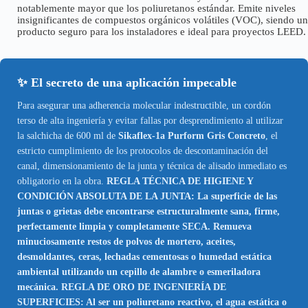
notablemente mayor que los poliuretanos estándar. Emite niveles
insignificantes de compuestos orgánicos volátiles (VOC), siendo un
producto seguro para los instaladores e ideal para proyectos LEED.
✨ El secreto de una aplicación impecable
Para asegurar una adherencia molecular indestructible, un cordón
terso de alta ingeniería y evitar fallas por desprendimiento al utilizar
la salchicha de 600 ml de
Sikaflex-1a Purform Gris Concreto
, el
estricto cumplimiento de los protocolos de descontaminación del
canal, dimensionamiento de la junta y técnica de alisado inmediato es
obligatorio en la obra.
REGLA TÉCNICA DE HIGIENE Y
CONDICIÓN ABSOLUTA DE LA JUNTA: La superficie de las
juntas o grietas debe encontrarse estructuralmente sana, firme,
perfectamente limpia y completamente SECA. Remueva
minuciosamente restos de polvos de mortero, aceites,
desmoldantes, ceras, lechadas cementosas o humedad estática
ambiental utilizando un cepillo de alambre o esmeriladora
mecánica. REGLA DE ORO DE INGENIERÍA DE
SUPERFICIES: Al ser un poliuretano reactivo, el agua estática o