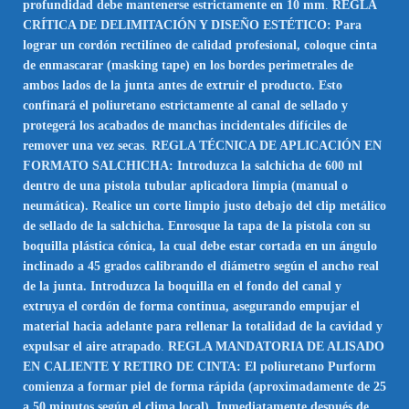
profundidad debe mantenerse estrictamente en 10 mm
.
REGLA
CRÍTICA DE DELIMITACIÓN Y DISEÑO ESTÉTICO: Para
lograr un cordón rectilíneo de calidad profesional, coloque cinta
de enmascarar (masking tape) en los bordes perimetrales de
ambos lados de la junta antes de extruir el producto. Esto
confinará el poliuretano estrictamente al canal de sellado y
protegerá los acabados de manchas incidentales difíciles de
remover una vez secas
.
REGLA TÉCNICA DE APLICACIÓN EN
FORMATO SALCHICHA: Introduzca la salchicha de 600 ml
dentro de una pistola tubular aplicadora limpia (manual o
neumática). Realice un corte limpio justo debajo del clip metálico
de sellado de la salchicha. Enrosque la tapa de la pistola con su
boquilla plástica cónica, la cual debe estar cortada en un ángulo
inclinado a 45 grados calibrando el diámetro según el ancho real
de la junta. Introduzca la boquilla en el fondo del canal y
extruya el cordón de forma continua, asegurando empujar el
material hacia adelante para rellenar la totalidad de la cavidad y
expulsar el aire atrapado
.
REGLA MANDATORIA DE ALISADO
EN CALIENTE Y RETIRO DE CINTA: El poliuretano Purform
comienza a formar piel de forma rápida (aproximadamente de 25
a 50 minutos según el clima local). Inmediatamente después de