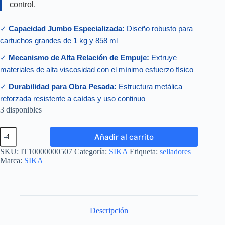
control.
✓
Capacidad Jumbo Especializada:
Diseño robusto para
cartuchos grandes de 1 kg y 858 ml
✓
Mecanismo de Alta Relación de Empuje:
Extruye
materiales de alta viscosidad con el mínimo esfuerzo físico
✓
Durabilidad para Obra Pesada:
Estructura metálica
reforzada resistente a caídas y uso continuo
3 disponibles
SIKA
Añadir al carrito
PISTOLET
JUMBO
SKU:
IT10000000507
Categoría:
SIKA
Etiqueta:
selladores
PIEZA
Marca:
SIKA
cantidad
Descripción