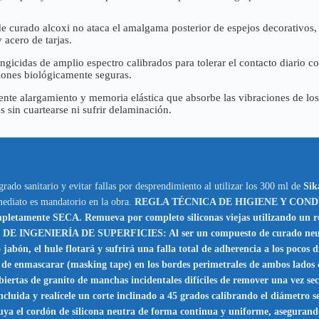
e curado alcoxi no ataca el amalgama posterior de espejos decorativos,
 acero de tarjas.
ngicidas de amplio espectro calibrados para tolerar el contacto diario 
iones biológicamente seguras.
ente alargamiento y memoria elástica que absorbe las vibraciones de los
s sin cuartearse ni sufrir delaminación.
rado sanitario y evitar fallas por desprendimiento al utilizar los 300 ml de
Sik
nmediato es mandatorio en la obra.
REGLA TÉCNICA DE HIGIENE Y CONDICIÓ
mpletamente SECA. Remueva por completo siliconas viejas utilizando un re
DE INGENIERÍA DE SUPERFICIES: Al ser un compuesto de curado neutro de
abón, el hule flotará y sufrirá una falla total de adherencia a los pocos d
 de enmascarar (masking tape) en los bordes perimetrales de ambos lados de
cubiertas de granito de manchas incidentales difíciles de remover una vez se
ncluida y realícele un corte inclinado a 45 grados calibrando el diámetro s
truya el cordón de silicona neutra de forma continua y uniforme, asegurand