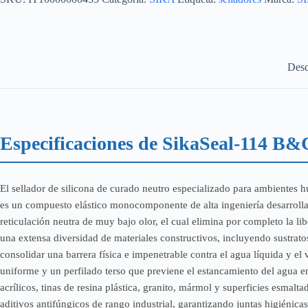
300
ML
cantidad
Desc
Especificaciones de SikaSeal-114 B&
El sellador de silicona de curado neutro especializado para ambientes
es un compuesto elástico monocomponente de alta ingeniería desarrollado 
reticulación neutra de muy bajo olor, el cual elimina por completo la lib
una extensa diversidad de materiales constructivos, incluyendo sustrato
consolidar una barrera física e impenetrable contra el agua líquida y el
uniforme y un perfilado terso que previene el estancamiento del agua e
acrílicos, tinas de resina plástica, granito, mármol y superficies esmal
aditivos antifúngicos de rango industrial, garantizando juntas higiénica