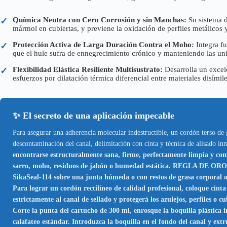
Química Neutra con Cero Corrosión y sin Manchas:
Su sistema d
✓
mármol en cubiertas, y previene la oxidación de perfiles metálicos y
Protección Activa de Larga Duración Contra el Moho:
Integra fu
✓
que el hule sufra de ennegrecimiento crónico y manteniendo las un
Flexibilidad Elástica Resiliente Multisustrato:
Desarrolla un excel
✓
esfuerzos por dilatación térmica diferencial entre materiales disímile
✨ El secreto de una aplicación impecable
Para asegurar una adherencia molecular indestructible, un cordón terso de g
descontaminación del canal, delimitación con cinta y técnica de alisado i
encontrarse estructuralmente sana, firme, perfectamente limpia y co
sarro, moho, residuos de jabón o humedad estática. REGLA DE ORO 
SikaSeal-114 sobre una junta húmeda o con restos de grasa corporal o j
Para lograr un cordón rectilíneo de calidad profesional, coloque cinta
estrictamente al canal de sellado y protegerá los azulejos, perfiles o 
Corte la punta del cartucho de 300 ml, enrosque la boquilla plástica i
calafateo estándar. Introduzca la boquilla en el fondo del canal y ex