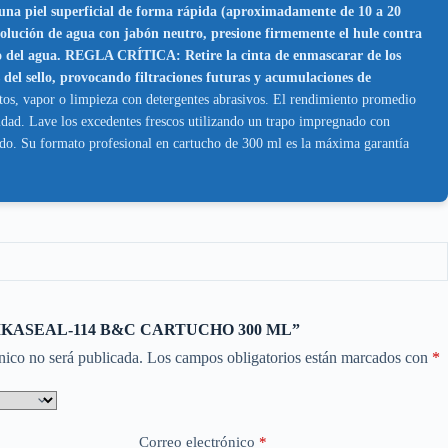
l superficial de forma rápida (aproximadamente de 10 a 20
solución de agua con jabón neutro, presione firmemente el hule contra
iento del agua. REGLA CRÍTICA: Retire la cinta de enmascarar de los
 del sello, provocando filtraciones futuras y acumulaciones de
ctos, vapor o limpieza con detergentes abrasivos. El rendimiento promedio
ad. Lave los excedentes frescos utilizando un trapo impregnado con
ado. Su formato profesional en cartucho de 300 ml es la máxima garantía
ar “SIKASEAL-114 B&C CARTUCHO 300 ML”
nico no será publicada.
Los campos obligatorios están marcados con
*
Correo electrónico
*