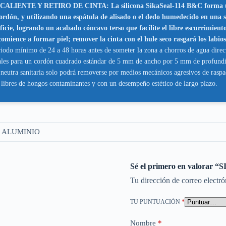
TE Y RETIRO DE CINTA: La silicona SikaSeal-114 B&C forma una pie
cordón, y utilizando una espátula de alisado o el dedo humedecido en una 
perficie, logrando un acabado cóncavo terso que facilite el libre escurrim
mience a formar piel; remover la cinta con el hule seco rasgará los labios
eriodo mínimo de 24 a 48 horas antes de someter la zona a chorros de agua dire
ales para un cordón cuadrado estándar de 5 mm de ancho por 5 mm de profundid
a neutra sanitaria solo podrá removerse por medios mecánicos agresivos de rasp
, libres de hongos contaminantes y con un desempeño estético de largo plazo.
 ALUMINIO
Sé el primero en valor
Tu dirección de correo electró
TU PUNTUACIÓN
*
Nombre
*