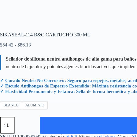
SIKASEAL-114 B&C CARTUCHO 300 ML
Rango
$
54.42
-
$
86.13
de
precios:
Sellador de silicona neutra antihongos de alta gama para baños,
desde
neutro de bajo olor y potentes agentes biocidas activos que impiden
$54.42
hasta
$86.13
✓ Curado Neutro No Corrosivo: Seguro para espejos, metales, acríli
✓ Escudo Antihongos de Espectro Extendido: Máxima resistencia con
✓ Elasticidad Permanente y Estanca: Sella de forma hermética y ab
BLANCO
ALUMINIO
SIKASEAL-
114
B&C
CARTUCHO
SKU:
IT10000000455
Categoría:
SIKA
Etiqueta:
selladores
Marca:
S