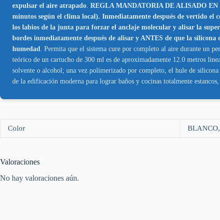
expulsar el aire atrapado
.
REGLA MANDATORIA DE ALISADO EN CALIEN
minutos según el clima local). Inmediatamente después de vertido el 
los labios de la junta para forzar el anclaje molecular y alisar la su
bordes inmediatamente después de alisar y ANTES de que la silicona co
humedad
. Permita que el sistema cure por completo al aire durante un p
teórico de un cartucho de 300 ml es de aproximadamente 12.0 metros line
solvente o alcohol; una vez polimerizado por completo, el hule de silicon
de la edificación moderna para lograr baños y cocinas totalmente estancos
Color
BLANCO,
Valoraciones
No hay valoraciones aún.