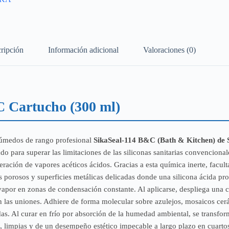
ripción
Información adicional
Valoraciones (0)
C Cartucho (300 ml)
 húmedos de rango profesional
SikaSeal-114 B&C (Bath & Kitchen) de 
para superar las limitaciones de las siliconas sanitarias convencionales
eración de vapores acéticos ácidos. Gracias a esta química inerte, facult
s porosos y superficies metálicas delicadas donde una silicona ácida pro
 vapor en zonas de condensación constante. Al aplicarse, despliega una c
n las uniones. Adhiere de forma molecular sobre azulejos, mosaicos cerá
tadas. Al curar en frío por absorción de la humedad ambiental, se transfo
s, limpias y de un desempeño estético impecable a largo plazo en cuartos