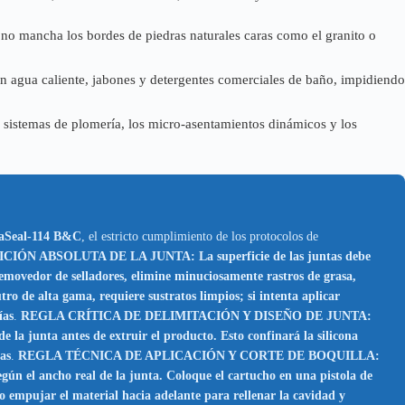
 no mancha los bordes de piedras naturales caras como el granito o
con agua caliente, jabones y detergentes comerciales de baño, impidiendo
 sistemas de plomería, los micro-asentamientos dinámicos y los
aSeal-114 B&C
, el estricto cumplimiento de los protocolos de
N ABSOLUTA DE LA JUNTA: La superficie de las juntas debe
movedor de selladores, elimine minuciosamente rastros de grasa,
 alta gama, requiere sustratos limpios; si intenta aplicar
ías
.
REGLA CRÍTICA DE DELIMITACIÓN Y DISEÑO DE JUNTA:
 la junta antes de extruir el producto. Esto confinará la silicona
cas
.
REGLA TÉCNICA DE APLICACIÓN Y CORTE DE BOQUILLA:
egún el ancho real de la junta. Coloque el cartucho en una pistola de
o empujar el material hacia adelante para rellenar la cavidad y