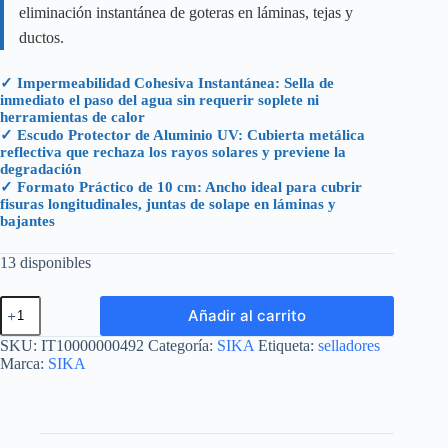
eliminación instantánea de goteras en láminas, tejas y
ductos.
✓ Impermeabilidad Cohesiva Instantánea: Sella de
inmediato el paso del agua sin requerir soplete ni
herramientas de calor
✓ Escudo Protector de Aluminio UV: Cubierta metálica
reflectiva que rechaza los rayos solares y previene la
degradación
✓ Formato Práctico de 10 cm: Ancho ideal para cubrir
fisuras longitudinales, juntas de solape en láminas y
bajantes
13 disponibles
SIKA
Añadir al carrito
MULTISEAL
M
SKU:
IT10000000492
Categoría:
SIKA
Etiqueta:
selladores
ROLLO
Marca:
SIKA
0.10X
5
M
(0.750
KG)