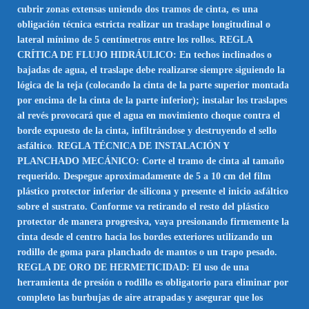
cubrir zonas extensas uniendo dos tramos de cinta, es una
obligación técnica estricta realizar un traslape longitudinal o
lateral mínimo de 5 centímetros entre los rollos. REGLA
CRÍTICA DE FLUJO HIDRÁULICO: En techos inclinados o
bajadas de agua, el traslape debe realizarse siempre siguiendo la
lógica de la teja (colocando la cinta de la parte superior montada
por encima de la cinta de la parte inferior); instalar los traslapes
al revés provocará que el agua en movimiento choque contra el
borde expuesto de la cinta, infiltrándose y destruyendo el sello
asfáltico
.
REGLA TÉCNICA DE INSTALACIÓN Y
PLANCHADO MECÁNICO: Corte el tramo de cinta al tamaño
requerido. Despegue aproximadamente de 5 a 10 cm del film
plástico protector inferior de silicona y presente el inicio asfáltico
sobre el sustrato. Conforme va retirando el resto del plástico
protector de manera progresiva, vaya presionando firmemente la
cinta desde el centro hacia los bordes exteriores utilizando un
rodillo de goma para planchado de mantos o un trapo pesado.
REGLA DE ORO DE HERMETICIDAD: El uso de una
herramienta de presión o rodillo es obligatorio para eliminar por
completo las burbujas de aire atrapadas y asegurar que los