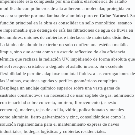
impermeable está compuesta por una matriz elastomérica de asfalto
modificado con polímeros de alta adherencia molecular, protegida en
su cara superior por una lámina de aluminio puro en
Color Natural
. Su
función principal en la obra es consolidar un sello monolítico, estanco
e impermeable que detenga de raíz las filtraciones de agua de lluvia en
techumbres, uniones de cubiertas e interfaces de materiales disímiles.
La lámina de aluminio exterior no solo confiere una estética metálica
limpia, sino que actúa como un escudo reflectivo de alta eficiencia
térmica que rechaza la radiación UV, impidiendo de forma absoluta que
el sol reseque, cristalice o degrade el asfalto interno. Su excelente
flexibilidad le permite adaptarse con total fluidez a las corrugaciones de
las láminas, esquinas agudas y perfiles geométricos complejos.
Despliega un anclaje químico superior sobre una vasta gama de
sustratos constructivos sin necesidad de usar soplete de gas, adhiriendo
con tenacidad sobre concreto, mortero, fibrocemento (asbesto-
cemento), madera, tejas de arcilla, vidrio, policarbonato y metales
como aluminio, fierro galvanizado y zinc, consolidándose como la
solución reglamentaria para el mantenimiento express de naves
industriales, bodegas logísticas y cubiertas residenciales.