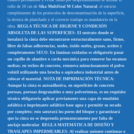
rollo de 10 cm de
Sika MultiSeal M Color Natural
, el estricto
cumplimiento de los protocolos de descontaminación de la superficie,
la técnica de planchado y el correcto traslape es mandatorio en la
obra.
REGLA TÉCNICA DE HIGIENE Y CONDICIÓN
ABSOLUTA DE LAS SUPERFICIES: El sustrato donde se
instalará la cinta debe encontrarse estructuralmente sano, firme,
libre de falsas adherencias, moho, óxido suelto, grasas, aceites y
completamente SECO. En láminas oxidadas es obligatorio pasar
un cepillo de alambre o carda mecánica para remover las escamas
sueltas; en techos de concreto, remueva minuciosamente el polvo
volátil utilizando una brocha o aspiradora industrial antes de
colocar el material. NOTA DE IMPRIMACIÓN TÉCNICA:
Aunque la cinta es autoadhesiva, en superficies de concreto
porosas, porosas desgranables o muy polvorientas, es un requisito
técnico obligatorio aplicar previamente una capa de emulsión
asfáltica o imprimante asfáltico base agua y permitir su secado
por completo; esto saturará los poros del bloque y garantizará
que la cinta no se desprenda prematuramente por falta de
anclaje molecular
.
REGLA MATEMÁTICA DE DISEÑO Y
TRASLAPES IMPERMEABLES: Al realizar uniones continuas o