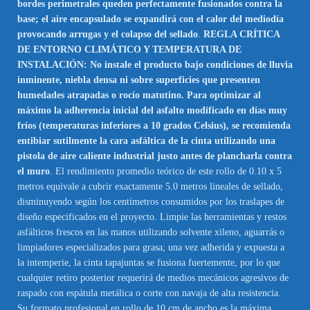
bordes perimetrales queden perfectamente fusionados contra la
base; el aire encapsulado se expandirá con el calor del mediodía
provocando arrugas y el colapso del sellado
.
REGLA CRÍTICA
DE ENTORNO CLIMÁTICO Y TEMPERATURA DE
INSTALACIÓN: No instale el producto bajo condiciones de lluvia
inminente, niebla densa ni sobre superficies que presenten
humedades atrapadas o rocío matutino. Para optimizar al
máximo la adherencia inicial del asfalto modificado en días muy
fríos (temperaturas inferiores a 10 grados Celsius), se recomienda
entibiar sutilmente la cara asfáltica de la cinta utilizando una
pistola de aire caliente industrial justo antes de plancharla contra
el muro
. El rendimiento promedio teórico de este rollo de 0.10 x 5
metros equivale a cubrir exactamente 5.0 metros lineales de sellado,
disminuyendo según los centímetros consumidos por los traslapes de
diseño especificados en el proyecto. Limpie las herramientas y restos
asfálticos frescos en las manos utilizando solvente xileno, aguarrás o
limpiadores especializados para grasa; una vez adherida y expuesta a
la intemperie, la cinta tapajuntas se fusiona fuertemente, por lo que
cualquier retiro posterior requerirá de medios mecánicos agresivos de
raspado con espátula metálica o corte con navaja de alta resistencia.
Su formato profesional en rollo de 10 cm de ancho es la máxima