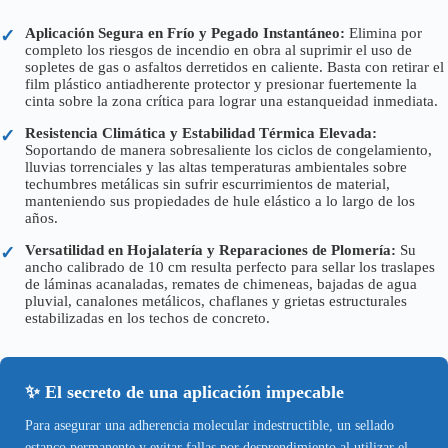
Aplicación Segura en Frío y Pegado Instantáneo:
Elimina por
✓
completo los riesgos de incendio en obra al suprimir el uso de
sopletes de gas o asfaltos derretidos en caliente. Basta con retirar el
film plástico antiadherente protector y presionar fuertemente la
cinta sobre la zona crítica para lograr una estanqueidad inmediata.
Resistencia Climática y Estabilidad Térmica Elevada:
✓
Soportando de manera sobresaliente los ciclos de congelamiento,
lluvias torrenciales y las altas temperaturas ambientales sobre
techumbres metálicas sin sufrir escurrimientos de material,
manteniendo sus propiedades de hule elástico a lo largo de los
años.
Versatilidad en Hojalatería y Reparaciones de Plomería:
Su
✓
ancho calibrado de 10 cm resulta perfecto para sellar los traslapes
de láminas acanaladas, remates de chimeneas, bajadas de agua
pluvial, canalones metálicos, chaflanes y grietas estructurales
estabilizadas en los techos de concreto.
✨ El secreto de una aplicación impecable
Para asegurar una adherencia molecular indestructible, un sellado
estanco permanente y evitar fallas por desprendimiento al utilizar el