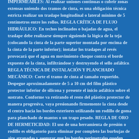
IMPERMEABLES: Al realizar uniones continuas o cubrir zonas
extensas uniendo dos tramos de cinta, es una obligación técnica
estricta realizar un traslape longitudinal o lateral mínimo de 5
centímetros entre los rollos. REGLA CRÍTICA DE FLUJO
HIDRÁULICO: En techos inclinados o bajadas de agua, el
traslape debe realizarse siempre siguiendo la lógica de la teja
(colocando la cinta de la parte superior montada por encima de
la cinta de la parte inferior); instalar los traslapes al revés
provocará que el agua en movimiento choque contra el borde
expuesto de la cinta, infiltrándose y destruyendo el sello asfáltico
.
REGLA TÉCNICA DE INSTALACIÓN Y PLANCHADO
MECÁNICO: Corte el tramo de cinta al tamaño requerido.
Despegue aproximadamente de 5 a 10 cm del film plástico
protector inferior de silicona y presente el inicio asfáltico sobre el
sustrato. Conforme va retirando el resto del plástico protector de
manera progresiva, vaya presionando firmemente la cinta desde
el centro hacia los bordes exteriores utilizando un rodillo de goma
para planchado de mantos o un trapo pesado. REGLA DE ORO
DE HERMETICIDAD: El uso de una herramienta de presión o
rodillo es obligatorio para eliminar por completo las burbujas de
aire atrapadas y asegurar que los bordes perimetrales queden