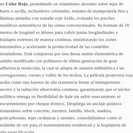
en
Color Rojo
, permitiendo un mimetismo absoluto sobre tejas de
barro o arcilla, techumbres coloniales, remates de mampostería fina y
láminas pintadas con esmalte rojo óxido, evitando los parches
metálicos antiestéticos de las cintas convencionales. Su formato de 10
metros de longitud es idóneo para cubrir juntas longitudinales y
traslapes extensos de manera continua, minimizando los cortes
intermedios y acelerando la productividad de las cuadrillas
instaladoras. Está compuesta por una densa matriz elastomérica de
asfalto modificado con polímeros de última generación de gran
adherencia molecular, la cual se adapta de manera milimétrica a las
corrugaciones, crestas y valles de los techos. La película protectora roja
actúa como una barrera de alta resistencia frente al intemperismo
severo y la radiación ultravioleta continua, garantizando que el núcleo
asfáltico retenga su flexibilidad de hule sin sufrir resecamiento ni
escurrimientos por choque térmico. Despliega un anclaje químico
instantáneo sobre concreto, mortero, ladrillo, block, madera,
policarbonato, tejas cerámicas y metales, consolidándose como el
estándar de oro para el mantenimiento residencial y la hojalatería de
alta especificación.