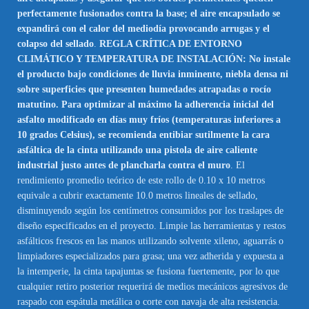
perfectamente fusionados contra la base; el aire encapsulado se
expandirá con el calor del mediodía provocando arrugas y el
colapso del sellado
.
REGLA CRÍTICA DE ENTORNO
CLIMÁTICO Y TEMPERATURA DE INSTALACIÓN: No instale
el producto bajo condiciones de lluvia inminente, niebla densa ni
sobre superficies que presenten humedades atrapadas o rocío
matutino. Para optimizar al máximo la adherencia inicial del
asfalto modificado en días muy fríos (temperaturas inferiores a
10 grados Celsius), se recomienda entibiar sutilmente la cara
asfáltica de la cinta utilizando una pistola de aire caliente
industrial justo antes de plancharla contra el muro
. El
rendimiento promedio teórico de este rollo de 0.10 x 10 metros
equivale a cubrir exactamente 10.0 metros lineales de sellado,
disminuyendo según los centímetros consumidos por los traslapes de
diseño especificados en el proyecto. Limpie las herramientas y restos
asfálticos frescos en las manos utilizando solvente xileno, aguarrás o
limpiadores especializados para grasa; una vez adherida y expuesta a
la intemperie, la cinta tapajuntas se fusiona fuertemente, por lo que
cualquier retiro posterior requerirá de medios mecánicos agresivos de
raspado con espátula metálica o corte con navaja de alta resistencia.