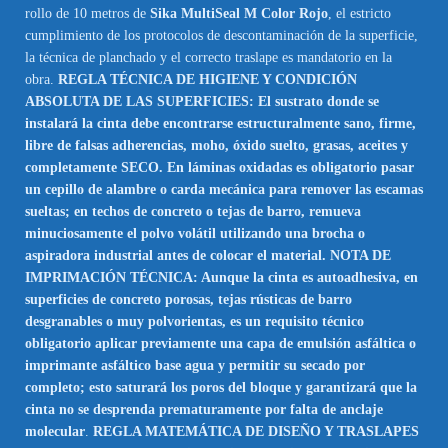
rollo de 10 metros de
Sika MultiSeal M Color Rojo
, el estricto
cumplimiento de los protocolos de descontaminación de la superficie,
la técnica de planchado y el correcto traslape es mandatorio en la
obra.
REGLA TÉCNICA DE HIGIENE Y CONDICIÓN
ABSOLUTA DE LAS SUPERFICIES: El sustrato donde se
instalará la cinta debe encontrarse estructuralmente sano, firme,
libre de falsas adherencias, moho, óxido suelto, grasas, aceites y
completamente SECO. En láminas oxidadas es obligatorio pasar
un cepillo de alambre o carda mecánica para remover las escamas
sueltas; en techos de concreto o tejas de barro, remueva
minuciosamente el polvo volátil utilizando una brocha o
aspiradora industrial antes de colocar el material. NOTA DE
IMPRIMACIÓN TÉCNICA: Aunque la cinta es autoadhesiva, en
superficies de concreto porosas, tejas rústicas de barro
desgranables o muy polvorientas, es un requisito técnico
obligatorio aplicar previamente una capa de emulsión asfáltica o
imprimante asfáltico base agua y permitir su secado por
completo; esto saturará los poros del bloque y garantizará que la
cinta no se desprenda prematuramente por falta de anclaje
molecular
.
REGLA MATEMÁTICA DE DISEÑO Y TRASLAPES