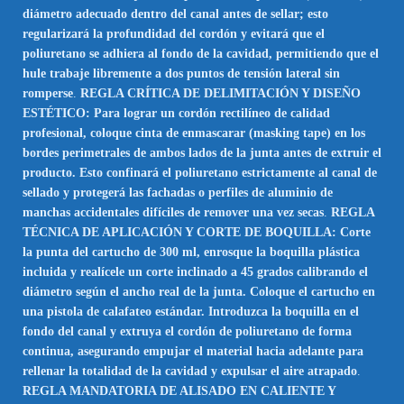
diámetro adecuado dentro del canal antes de sellar; esto
regularizará la profundidad del cordón y evitará que el
poliuretano se adhiera al fondo de la cavidad, permitiendo que el
hule trabaje libremente a dos puntos de tensión lateral sin
romperse
.
REGLA CRÍTICA DE DELIMITACIÓN Y DISEÑO
ESTÉTICO: Para lograr un cordón rectilíneo de calidad
profesional, coloque cinta de enmascarar (masking tape) en los
bordes perimetrales de ambos lados de la junta antes de extruir el
producto. Esto confinará el poliuretano estrictamente al canal de
sellado y protegerá las fachadas o perfiles de aluminio de
manchas accidentales difíciles de remover una vez secas
.
REGLA
TÉCNICA DE APLICACIÓN Y CORTE DE BOQUILLA: Corte
la punta del cartucho de 300 ml, enrosque la boquilla plástica
incluida y realícele un corte inclinado a 45 grados calibrando el
diámetro según el ancho real de la junta. Coloque el cartucho en
una pistola de calafateo estándar. Introduzca la boquilla en el
fondo del canal y extruya el cordón de poliuretano de forma
continua, asegurando empujar el material hacia adelante para
rellenar la totalidad de la cavidad y expulsar el aire atrapado
.
REGLA MANDATORIA DE ALISADO EN CALIENTE Y