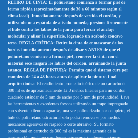
RETIRO DE CINTA: El poliuretano comienza a formar piel de
forma rápida (aproximadamente de 30 a 60 minutos según el
clima local). Inmediatamente después de vertido el cordón, y
utilizando una espátula de alisado húmeda, presione firmemente
el hule contra los labios de la junta para forzar el anclaje
molecular y alisar la superficie, logrando un acabado cóncavo
terso. REGLA CRÍTICA: Retire la cinta de enmascarar de los
bordes inmediatamente después de alisar y ANTES de que el
poliuretano comience a formar piel; remover la cinta con el
material seco rasgará los labios del cordón, arruinando la junta
estanca. REGLA DE PINTURA: Permita que el sistema cure por
completo de 24 a 48 horas antes de aplicar la pintura final
arquitectónica
. El rendimiento promedio teórico de un cartucho de
300 ml es de aproximadamente 12.0 metros lineales para un cordón
cuadrado estándar de 5 mm de ancho por 5 mm de profundidad. Lave
las herramientas y excedentes frescos utilizando un trapo impregnado
con solvente xileno o aguarrás; una vez polimerizado por completo, el
hule de poliuretano estructural solo podrá removerse por medios
mecánicos agresivos de raspado o corte abrasivo. Su formato
profesional en cartucho de 300 ml es la máxima garantía de la
construcción moderna para lograr estructuras totalmente estancas,