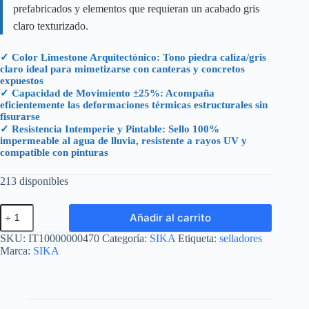
prefabricados y elementos que requieran un acabado gris
claro texturizado.
✓ Color Limestone Arquitectónico: Tono piedra caliza/gris
claro ideal para mimetizarse con canteras y concretos
expuestos
✓ Capacidad de Movimiento ±25%: Acompaña
eficientemente las deformaciones térmicas estructurales sin
fisurarse
✓ Resistencia Intemperie y Pintable: Sello 100%
impermeable al agua de lluvia, resistente a rayos UV y
compatible con pinturas
213 disponibles
SIKAFLEX
Añadir al carrito
CONST
SEALANT
SKU:
IT10000000470
Categoría:
SIKA
Etiqueta:
selladores
LIMESTONE
Marca:
SIKA
CARTUCHO
300
ML
cantidad