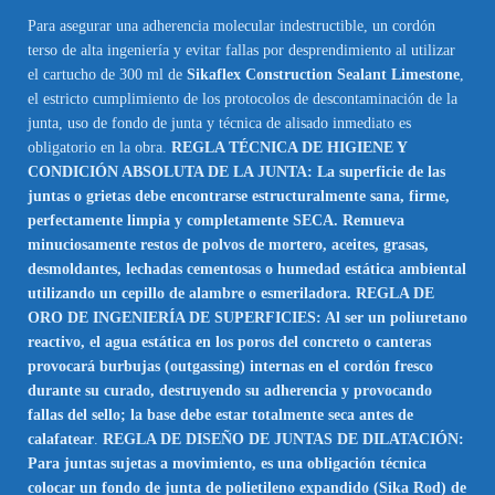
Para asegurar una adherencia molecular indestructible, un cordón
terso de alta ingeniería y evitar fallas por desprendimiento al utilizar
el cartucho de 300 ml de
Sikaflex Construction Sealant Limestone
,
el estricto cumplimiento de los protocolos de descontaminación de la
junta, uso de fondo de junta y técnica de alisado inmediato es
obligatorio en la obra.
REGLA TÉCNICA DE HIGIENE Y
CONDICIÓN ABSOLUTA DE LA JUNTA: La superficie de las
juntas o grietas debe encontrarse estructuralmente sana, firme,
perfectamente limpia y completamente SECA. Remueva
minuciosamente restos de polvos de mortero, aceites, grasas,
desmoldantes, lechadas cementosas o humedad estática ambiental
utilizando un cepillo de alambre o esmeriladora. REGLA DE
ORO DE INGENIERÍA DE SUPERFICIES: Al ser un poliuretano
reactivo, el agua estática en los poros del concreto o canteras
provocará burbujas (outgassing) internas en el cordón fresco
durante su curado, destruyendo su adherencia y provocando
fallas del sello; la base debe estar totalmente seca antes de
calafatear
.
REGLA DE DISEÑO DE JUNTAS DE DILATACIÓN:
Para juntas sujetas a movimiento, es una obligación técnica
colocar un fondo de junta de polietileno expandido (Sika Rod) de