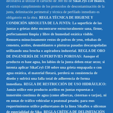
decorativa al utilizar el cartucho de 300 ml de
SikaCryl-150 Blanco
,
el estricto cumplimiento de los protocolos de descontaminación de la
junta, delimitación perimetral y técnica de perfilado inmediato es
obligatorio en la obra.
REGLA TÉCNICA DE HIGIENE Y
CONDICIÓN ABSOLUTA DE LA JUNTA: La superficie de las
juntas o grietas debe encontrarse estructuralmente sana, firme,
perfectamente limpia y libre de humedad estática visible.
Remueva minuciosamente restos de polvos de yeso, rebabas de
cemento, aceites, desmoldantes o pinturas pasadas descarapeladas
utilizando una brocha o aspiradora industrial. REGLA DE ORO
DE INGENIERÍA DE SUPERFIVIES POROSAS: Aunque el
producto es base agua, los labios de la junta deben estar secos; si
intenta aplicar SikaCryl-150 sobre una grieta empapada o con
agua estática, el material flotará, perderá su consistencia de
diseño y sufrirá una falla total de adherencia de forma
inmediata. REGLA DE RESTRICCIÓN DE USO HIDRÁULICO:
Jamás utilice este producto acrílico en juntas expuestas a
inmersión continua de agua (como albercas, cisternas o tarjas), ni
en zonas de tráfico vehicular o peatonal pesado; para esos
requerimientos utilice poliuretanos de la línea Sikaflex o siliconas
de especialidad de Sika
.
REGLA CRÍTICA DE DELIMITACIÓN