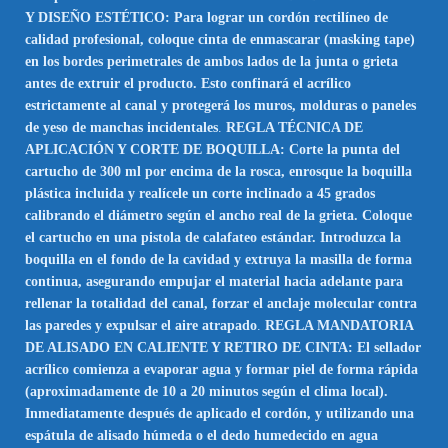
Y DISEÑO ESTÉTICO: Para lograr un cordón rectilíneo de
calidad profesional, coloque cinta de enmascarar (masking tape)
en los bordes perimetrales de ambos lados de la junta o grieta
antes de extruir el producto. Esto confinará el acrílico
estrictamente al canal y protegerá los muros, molduras o paneles
de yeso de manchas incidentales
.
REGLA TÉCNICA DE
APLICACIÓN Y CORTE DE BOQUILLA: Corte la punta del
cartucho de 300 ml por encima de la rosca, enrosque la boquilla
plástica incluida y realícele un corte inclinado a 45 grados
calibrando el diámetro según el ancho real de la grieta. Coloque
el cartucho en una pistola de calafateo estándar. Introduzca la
boquilla en el fondo de la cavidad y extruya la masilla de forma
continua, asegurando empujar el material hacia adelante para
rellenar la totalidad del canal, forzar el anclaje molecular contra
las paredes y expulsar el aire atrapado
.
REGLA MANDATORIA
DE ALISADO EN CALIENTE Y RETIRO DE CINTA: El sellador
acrílico comienza a evaporar agua y formar piel de forma rápida
(aproximadamente de 10 a 20 minutos según el clima local).
Inmediatamente después de aplicado el cordón, y utilizando una
espátula de alisado húmeda o el dedo humedecido en agua