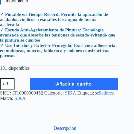
movimiento.
✓ Pintable en Tiempo Récord: Permite la aplicación de
acabados vinílicos o esmaltes base agua de forma
acelerada
✓ Escudo Anti-Agrietamiento de Pintura: Tecnología
avanzada que absorbe las tensiones de secado evitando que
la pintura se cuartee
✓ Uso Interior y Exterior Protegido: Excelente adherencia
en molduras, marcos, tablaroca y uniones constructivas
porosas
181 disponibles
SIKACRYL
Añadir al carrito
150
BLANCO
SKU:
IT10000000452
Categoría:
SIKA
Etiqueta:
selladores
CARTUCHO
Marca:
SIKA
300
ML
cantidad
Descripción