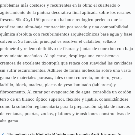
problemas más costosos y recurrentes en la obra: el cuarteado o
agrietamiento de la pintura decorativa final aplicada sobre los resanes
frescos. SikaCryl-150 posee un balance reológico perfecto que le
confiere una ultra-baja contracción por secado y una compatibilidad
química absoluta con recubrimientos arquitectónicos base agua y base
solvente. Su función principal es resolver el calafateo, sellado
perimetral y relleno definitivo de fisuras y juntas de conexión con bajo
movimiento mecánico. Al aplicarse, despliega una consistencia
cremosa de excelente tixotropía que retaca con suavidad las cavidades
sin sufrir escurrimientos. Adhiere de forma molecular sobre una vasta
gama de materiales porosos, tales como concreto, mortero, yeso,
ladrillo, block, madera, placas de yeso laminado (tablaroca) y
fibrocemento. Al curar por evaporación de agua, consolida un cordón
terso de un blanco óptico superior, flexible y lijable, consolidándose
como la solución reglamentaria para la preparación rápida de marcos
de ventanas, puertas, zoclos, plafones y transiciones constructivas de
alta gama.
Tecnología de Pintado Rápido con Escudo Anti-Fisuras:
Su