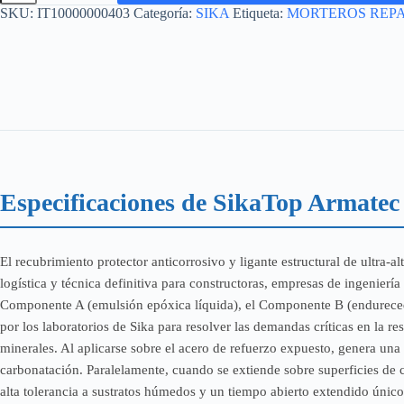
EPOCEM
SKU:
IT10000000403
Categoría:
SIKA
Etiqueta:
MORTEROS REP
UNIDAD
28
KG
cantidad
Especificaciones de SikaTop Armatec
El recubrimiento protector anticorrosivo y ligante estructural de ultra-a
logística y técnica definitiva para constructoras, empresas de ingenierí
Componente A (emulsión epóxica líquida), el Componente B (endurecedo
por los laboratorios de Sika para resolver las demandas críticas en la 
minerales. Al aplicarse sobre el acero de refuerzo expuesto, genera una
carbonatación. Paralelamente, cuando se extiende sobre superficies de
alta tolerancia a sustratos húmedos y un tiempo abierto extendido únic