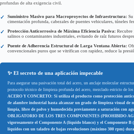
profundas de alta exigencia civil.
Suministro Masivo para Macroproyectos de Infraestructura:
Su 
✓
cimentación profunda, cabezales de puentes vehiculares, túneles fe
Protección Anticorrosiva de Máxima Eficiencia Pasiva:
Recubre m
✓
salinos o contaminantes industriales, evitando de raíz futuros desp
Puente de Adherencia Estructural de Larga Ventana Abierta:
Ofr
✓
convencionales puros que se vitrifican con rapidez, reduce la presión
✨ El secreto de una aplicación impecable
Para asegurar una pasivación total del acero, un anclaje molecular estructur
protocolo técnico de limpieza profunda del acero, mezclado estricto de los
ACERO Y CONCRETO: Si utiliza el producto como protección anticorros
de alambre industrial hasta alcanzar un grado de limpieza visual de m
limpia, libre de polvo y humedecida previamente a saturación con agu
OBLIGATORIO DE LOS TRES COMPONENTES (PROHIBIDO AGREGAR 
vigorosamente el Componente A (líquido blanco) y el Componente B (
líquidos con un taladro de bajas revoluciones (máximo 300 rpm) du