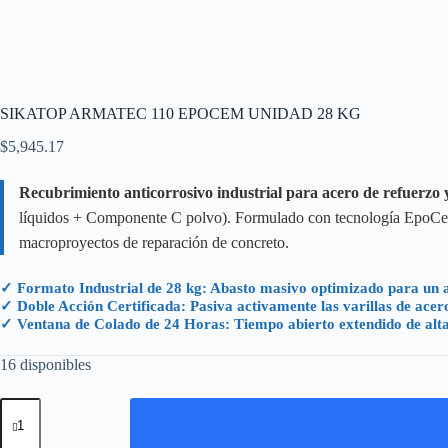
SIKATOP ARMATEC 110 EPOCEM UNIDAD 28 KG
$
5,945.17
Recubrimiento anticorrosivo industrial para acero de refuerzo 
líquidos + Componente C polvo). Formulado con tecnología EpoCem p
macroproyectos de reparación de concreto.
✓ Formato Industrial de 28 kg: Abasto masivo optimizado para un al
✓ Doble Acción Certificada: Pasiva activamente las varillas de acero
✓ Ventana de Colado de 24 Horas: Tiempo abierto extendido de alta in
16 disponibles
SIKATOP
ARMATEC
110