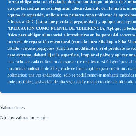
forma obligatoria con el taladro durante un tiempo mínimo de 3 minu
ya que las resinas no se integrarán adecuadamente con la matriz min
equipo de aspersión, aplique una primera capa uniforme de aproximada
3 horas a 20°C (hasta que pierda la pegajosidad) y aplique una segu
APLICACIÓN COMO PUENTE DE ADHERENCIA: Aplique la lechada mezcl
física para obligar al material a introducirse en los poros del co
mortero de reparación estructural (como la línea SikaTop o Sika Mo
estado «viscoso-pegajoso» (tack-free modificado). Si el producto se se
caso extremo, deberá lijar la superficie, limpiar el polvo y aplicar un
cuadrado por cada milímetro de espesor (se requieren ~4.0 kg/m² para el e
una unidad industrial de 28 kg rinde de forma óptima para cubrir un área 
polimerice; una vez endurecido, solo se podrá remover mediante métodos m
indestructibles, pasivación de alta seguridad y una protección de ultra-alta
Valoraciones
No hay valoraciones aún.