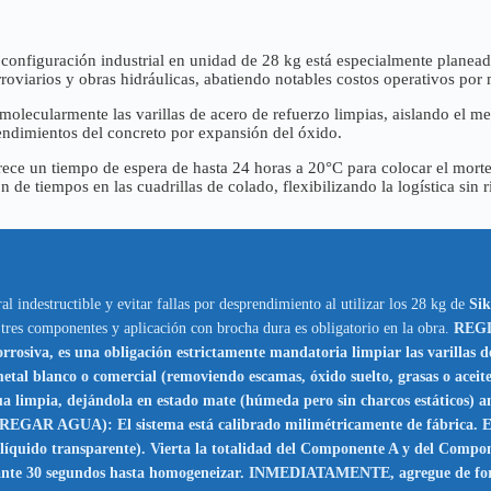
configuración industrial en unidad de 28 kg está especialmente planeada
rroviarios y obras hidráulicas, abatiendo notables costos operativos po
olecularmente las varillas de acero de refuerzo limpias, aislando el m
rendimientos del concreto por expansión del óxido.
ece un tiempo de espera de hasta 24 horas a 20°C para colocar el morte
 de tiempos en las cuadrillas de colado, flexibilizando la logística sin 
al indestructible y evitar fallas por desprendimiento al utilizar los 28 kg de
Si
 tres componentes y aplicación con brocha dura es obligatorio en la obra.
REGL
iva, es una obligación estrictamente mandatoria limpiar las varillas de 
etal blanco o comercial (removiendo escamas, óxido suelto, grasas o aceite
a limpia, dejándola en estado mate (húmeda pero sin charcos estáticos) an
AGUA): El sistema está calibrado milimétricamente de fábri
líquido transparente). Vierta la totalidad del Componente A y del Compo
rante 30 segundos hasta homogeneizar. INMEDIATAMENTE, agregue de form