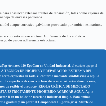
 para abastecer extensos frentes de reparación, tales como cajones de
r manejo de envases pequeños.
etal del ataque corrosivo galvánico provocado por ambientes marinos,
ro o concreto nuevo encima. A diferencia de los epóxicos
riesgo de perder adherencia estructural.
kaTop Armatec 110 EpoCem en Unidad Industrial
, el estricto apego al
A TÉCNICA DE HIGIENE Y PREPARACIÓN EXTREMA DEL
acero expuestas en todo su contorno mediante sandblasting o cepillo
s). La superficie de concreto base debe estar estructuralmente sana,
tes de recibir el producto
.
REGLA CRÍTICA DE MEZCLADO
ca. ESTÁ ESTRICTAMENTE PROHIBIDO AGREGAR AGUA. Agite
nente B en un balde de mezclado industrial limpio. Bata ambos
a gradual y sin parar el Componente C (polvo gris). Mezcle de