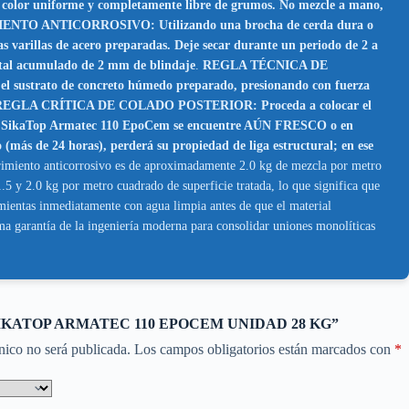
de color uniforme y completamente libre de grumos. No mezcle a mano,
 ANTICORROSIVO: Utilizando una brocha de cerda dura o
 varillas de acero preparadas. Deje secar durante un periodo de 2 a
total acumulado de 2 mm de blindaje
.
REGLA TÉCNICA DE
sustrato de concreto húmedo preparado, presionando con fuerza
s vacíos. REGLA CRÍTICA DE COLADO POSTERIOR: Proceda a colocar el
encia SikaTop Armatec 110 EpoCem se encuentre AÚN FRESCO o en
o (más de 24 horas), perderá su propiedad de liga estructural; en ese
rimiento anticorrosivo es de aproximadamente 2.0 kg de mezcla por metro
5 y 2.0 kg por metro cuadrado de superficie tratada, lo que significa que
mientas inmediatamente con agua limpia antes de que el material
a garantía de la ingeniería moderna para consolidar uniones monolíticas
ar “SIKATOP ARMATEC 110 EPOCEM UNIDAD 28 KG”
nico no será publicada.
Los campos obligatorios están marcados con
*