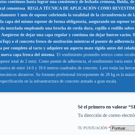
tos continuos hasta lograr una consistency de lechada cremosa, fluida, 
eral cementosa
.
REGLA TÉCNICA DE APLICACIÓN COMO REVESTIMIENTO
mente 1 mm de espesor cubriendo la totalidad de la circunferencia de las
nda capa del mismo espesor de forma obligatoria, asegurando un espesor 
ada empleando una brocha de cerda dura, cepillo o rodillo sobre el 
ncreto. Asegúrese de dejar una capa regular y continua sin dejar hueco
noTop) o el concreto fresco de sustitución mientras el puente de adher
ca por completo al tacto y adquiere un aspecto mate rígido antes del colad
a nueva capa fresca del sistema
. El rendimiento promedio teórico como recub
spesor total de 2 mm). Como puente de adherencia, el rendimiento varía entre 1.
masiva de entre 14.0 y 18.6 metros cuadrados de concreto. Lave todas las herra
ecánicos abrasivos. Su formato profesional tricorponente de 28 kg es la máxim
 especificación en la infraestructura de concreto armado a gran escala.
Sé el primero en valor
Tu dirección de correo electró
TU PUNTUACIÓN
*