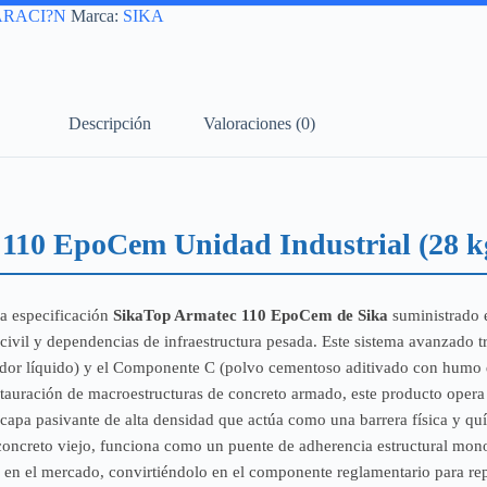
ARACI?N
Marca:
SIKA
Descripción
Valoraciones (0)
 110 EpoCem Unidad Industrial (28 k
lta especificación
SikaTop Armatec 110 EpoCem de Sika
suministrado e
a civil y dependencias de infraestructura pesada. Este sistema avanzado t
r líquido) y el Componente C (polvo cementoso aditivado con humo de 
restauración de macroestructuras de concreto armado, este producto oper
 capa pasivante de alta densidad que actúa como una barrera física y qu
 concreto viejo, funciona como un puente de adherencia estructural mo
o en el mercado, convirtiéndolo en el componente reglamentario para re