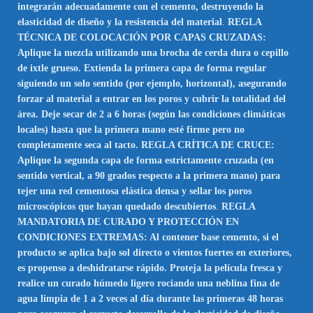
integrarán adecuadamente con el cemento, destruyendo la
elasticidad de diseño y la resistencia del material
.
REGLA
TÉCNICA DE COLOCACIÓN POR CAPAS CRUZADAS:
Aplique la mezcla utilizando una brocha de cerda dura o cepillo
de ixtle grueso. Extienda la primera capa de forma regular
siguiendo un solo sentido (por ejemplo, horizontal), asegurando
forzar al material a entrar en los poros y cubrir la totalidad del
área. Deje secar de 2 a 6 horas (según las condiciones climáticas
locales) hasta que la primera mano esté firme pero no
completamente seca al tacto. REGLA CRÍTICA DE CRUCE:
Aplique la segunda capa de forma estrictamente cruzada (en
sentido vertical, a 90 grados respecto a la primera mano) para
tejer una red cementosa elástica densa y sellar los poros
microscópicos que hayan quedado descubiertos
.
REGLA
MANDATORIA DE CURADO Y PROTECCIÓN EN
CONDICIONES EXTREMAS: Al contener base cemento, si el
producto se aplica bajo sol directo o vientos fuertes en exteriores,
es propenso a deshidratarse rápido. Proteja la película fresca y
realice un curado húmedo ligero rociando una neblina fina de
agua limpia de 1 a 2 veces al día durante las primeras 48 horas