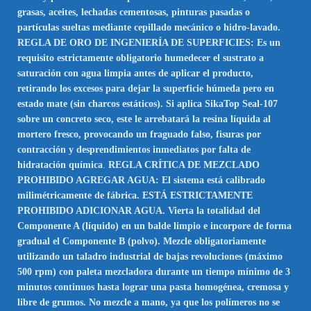
grasas, aceites, lechadas cementosas, pinturas pasadas o
partículas sueltas mediante cepillado mecánico o hidro-lavado.
REGLA DE ORO DE INGENIERÍA DE SUPERFICIES: Es un
requisito estrictamente obligatorio humedecer el sustrato a
saturación con agua limpia antes de aplicar el producto,
retirando los excesos para dejar la superficie húmeda pero en
estado mate (sin charcos estáticos). Si aplica SikaTop Seal-107
sobre un concreto seco, este le arrebatará la resina líquida al
mortero fresco, provocando un fraguado falso, fisuras por
contracción y desprendimientos inmediatos por falta de
hidratación química
.
REGLA CRÍTICA DE MEZCLADO
PROHIBIDO AGREGAR AGUA: El sistema está calibrado
milimétricamente de fábrica. ESTÁ ESTRICTAMENTE
PROHIBIDO ADICIONAR AGUA. Vierta la totalidad del
Componente A (líquido) en un balde limpio e incorpore de forma
gradual el Componente B (polvo). Mezcle obligatoriamente
utilizando un taladro industrial de bajas revoluciones (máximo
500 rpm) con paleta mezcladora durante un tiempo mínimo de 3
minutos continuos hasta lograr una pasta homogénea, cremosa y
libre de grumos. No mezcle a mano, ya que los polímeros no se