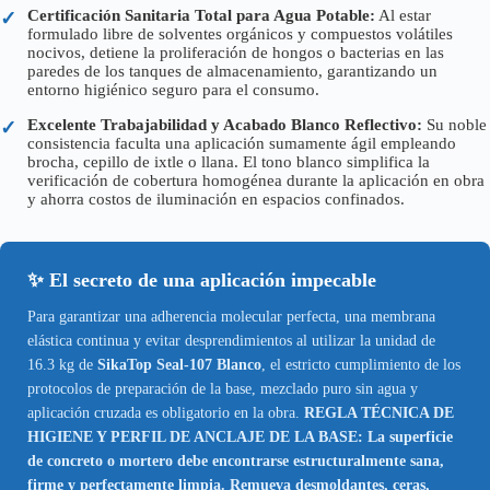
Certificación Sanitaria Total para Agua Potable:
Al estar
✓
formulado libre de solventes orgánicos y compuestos volátiles
nocivos, detiene la proliferación de hongos o bacterias en las
paredes de los tanques de almacenamiento, garantizando un
entorno higiénico seguro para el consumo.
Excelente Trabajabilidad y Acabado Blanco Reflectivo:
Su noble
✓
consistencia faculta una aplicación sumamente ágil empleando
brocha, cepillo de ixtle o llana. El tono blanco simplifica la
verificación de cobertura homogénea durante la aplicación en obra
y ahorra costos de iluminación en espacios confinados.
✨ El secreto de una aplicación impecable
Para garantizar una adherencia molecular perfecta, una membrana
elástica continua y evitar desprendimientos al utilizar la unidad de
16.3 kg de
SikaTop Seal-107 Blanco
, el estricto cumplimiento de los
protocolos de preparación de la base, mezclado puro sin agua y
aplicación cruzada es obligatorio en la obra.
REGLA TÉCNICA DE
HIGIENE Y PERFIL DE ANCLAJE DE LA BASE: La superficie
de concreto o mortero debe encontrarse estructuralmente sana,
firme y perfectamente limpia. Remueva desmoldantes, ceras,