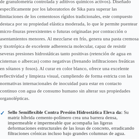
de granulometría controlada y aditivos químicos activos). Diseñado
específicamente por los laboratorios de Sika para superar las
limitaciones de los cementosos rígidos tradicionales, este compuesto
destaca por su propiedad elástica moderada, lo que le permite puentear
micro-fisuras preexistentes o futuras originadas por contracción o
asentamientos menores. Al mezclarse en frío, genera una pasta cremosa
y tixotrópica de excelente adherencia molecular, capaz de resistir
severas presiones hidrostáticas tanto positivas (retención de agua en
cisternas o albercas) como negativas (frenando infiltraciones freáticas
en sótanos y fosos). Al curar en color blanco, ofrece una excelente
reflectividad y limpieza visual, cumpliendo de forma estricta con las
normativas internacionales de inocuidad para estar en contacto
continuo con agua de consumo humano sin alterar sus propiedades
organolépticas.
Sello Semiflexible Contra Presión Hidrostática Eleva da:
Su
✓
matriz híbrida cemento-polímero crea una barrera densa,
impermeable e impermeable que acompaña las ligeras
deformaciones estructurales de las losas de concreto, erradicando
filtraciones crónicas incluso bajo grandes columnas de agua.