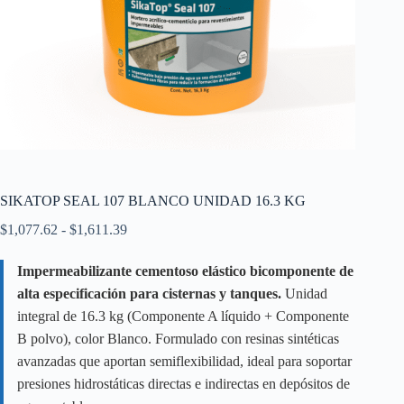
SIKATOP SEAL 107 BLANCO UNIDAD 16.3 KG
Rango
$
1,077.62
-
$
1,611.39
de
precios:
Impermeabilizante cementoso elástico bicomponente de
desde
alta especificación para cisternas y tanques.
$1,077.62
Unidad
hasta
integral de 16.3 kg (Componente A líquido + Componente
$1,611.39
B polvo), color Blanco. Formulado con resinas sintéticas
avanzadas que aportan semiflexibilidad, ideal para soportar
presiones hidrostáticas directas e indirectas en depósitos de