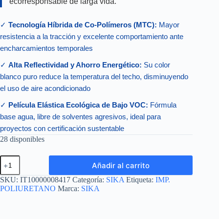
ecorresponsable de larga vida.
✓
Tecnología Híbrida de Co-Polímeros (MTC):
Mayor
resistencia a la tracción y excelente comportamiento ante
encharcamientos temporales
✓
Alta Reflectividad y Ahorro Energético:
Su color
blanco puro reduce la temperatura del techo, disminuyendo
el uso de aire acondicionado
✓
Película Elástica Ecológica de Bajo VOC:
Fórmula
base agua, libre de solventes agresivos, ideal para
proyectos con certificación sustentable
28 disponibles
SIKALASTIC
Añadir al carrito
560
PLUS
SKU:
IT10000008417
Categoría:
SIKA
Etiqueta:
IMP.
BLANCO
POLIURETANO
Marca:
SIKA
19
LTS
cantidad