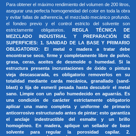
Para obtener el máximo rendimiento del volumen de 200 litros,
asegurar una perfecta homogeneidad del color en toda la obra
y evitar fallas de adherencia, el mezclado mecánico profundo,
el fondeo previo y el control estricto del solvente son
estrictamente obligatorios.
REGLA TÉCNICA DE
MEZCLADO INDUSTRIAL Y PREPARACIÓN DE
SUPERFICIES: 1. SANIDAD DE LA BASE Y PRIMARIO
OBLIGATORIO: El metal o madera a tratar debe
encontrarse seco, firme y completamente libre de polvo,
grasa, ceras, aceites de desmolde o humedad. Si la
estructura presenta incrustaciones de óxido o pintura
vieja descascarada, es obligatorio removerlos en su
totalidad mediante carda mecánica, granallado (sand-
blast) o lija de esmeril pesada hasta descubrir el metal
sano. Limpie con un paño humedecido en aguarrás. Es
una condición de carácter estrictamente obligatorio
aplicar una mano completa y uniforme de primario
anticorrosivo estructurado antes de pintar; esto garantiza
el anclaje indestructible del esmalte y un brillo
homogéneo. En madera, aplique un sellador de base
solvente para regular la porosidad capilar. 2.