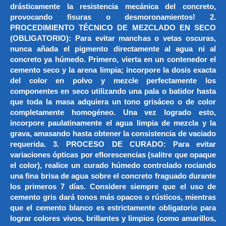
drásticamente la resistencia mecánica del concreto,
provocando fisuras o desmoronamientos! 2.
PROCEDIMIENTO TÉCNICO DE MEZCLADO EN SECO
(OBLIGATORIO): Para evitar manchas o vetas oscuras,
nunca añada el pigmento directamente al agua ni al
concreto ya húmedo. Primero, vierta en un contenedor el
cemento seco y la arena limpia; incorpore la dosis exacta
del color en polvo y mezcle perfectamente los
componentes en seco utilizando una pala o batidor hasta
que toda la masa adquiera un tono grisáceo o de color
completamente homogéneo. Una vez logrado esto,
incorpore paulatinamente el agua limpia de mezcla y la
grava, amasando hasta obtener la consistencia de vaciado
requerida. 3. PROCESO DE CURADO: Para evitar
variaciones ópticas por eflorescencias (salitre que opaque
el color), realice un curado húmedo controlado rociando
una fina brisa de agua sobre el concreto fraguado durante
los primeros 7 días. Considere siempre que el uso de
cemento gris dará tonos más opacos o rústicos, mientras
que el cemento blanco es estrictamente obligatorio para
lograr colores vivos, brillantes y limpios (como amarillos,