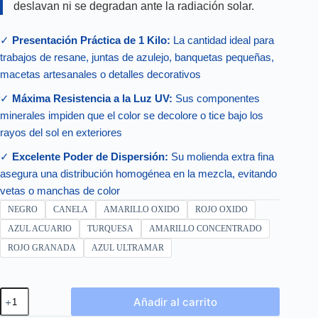
deslavan ni se degradan ante la radiación solar.
✓
Presentación Práctica de 1 Kilo:
La cantidad ideal para
trabajos de resane, juntas de azulejo, banquetas pequeñas,
macetas artesanales o detalles decorativos
✓
Máxima Resistencia a la Luz UV:
Sus componentes
minerales impiden que el color se decolore o tice bajo los
rayos del sol en exteriores
✓
Excelente Poder de Dispersión:
Su molienda extra fina
asegura una distribución homogénea en la mezcla, evitando
vetas o manchas de color
NEGRO
CANELA
AMARILLO OXIDO
ROJO OXIDO
AZUL ACUARIO
TURQUESA
AMARILLO CONCENTRADO
ROJO GRANADA
AZUL ULTRAMAR
COLOR
Añadir al carrito
PARA
CEMENTO