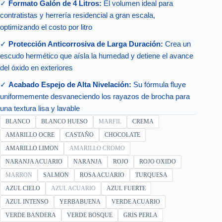
✓
Formato Galón de 4 Litros:
El volumen ideal para
contratistas y herrería residencial a gran escala,
optimizando el costo por litro
✓
Protección Anticorrosiva de Larga Duración:
Crea un
escudo hermético que aísla la humedad y detiene el avance
del óxido en exteriores
✓
Acabado Espejo de Alta Nivelación:
Su fórmula fluye
uniformemente desvaneciendo los rayazos de brocha para
una textura lisa y lavable
BLANCO
BLANCO HUESO
MARFIL
CREMA
AMARILLO OCRE
CASTAÑO
CHOCOLATE
AMARILLO LIMON
AMARILLO CROMO
NARANJA ACUARIO
NARANJA
ROJO
ROJO OXIDO
MARRON
SALMON
ROSA ACUARIO
TURQUESA
AZUL CIELO
AZUL ACUARIO
AZUL FUERTE
AZUL INTENSO
YERBABUENA
VERDE ACUARIO
VERDE BANDERA
VERDE BOSQUE
GRIS PERLA