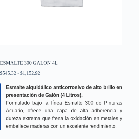
ESMALTE 300 GALON 4L
Rango
$
545.32
-
$
1,152.92
de
precios:
Esmalte alquidálico anticorrosivo de alto brillo en
desde
presentación de Galón (4 Litros).
$545.32
hasta
Formulado bajo la línea Esmalte 300 de Pinturas
$1,152.92
Acuario, ofrece una capa de alta adherencia y
dureza extrema que frena la oxidación en metales y
embellece maderas con un excelente rendimiento.