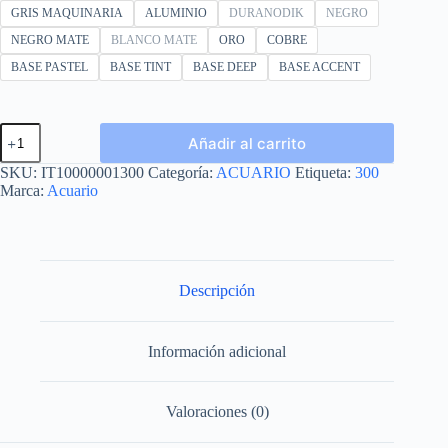
GRIS MAQUINARIA
ALUMINIO
DURANODIK
NEGRO
NEGRO MATE
BLANCO MATE
ORO
COBRE
BASE PASTEL
BASE TINT
BASE DEEP
BASE ACCENT
ESMALTE
Añadir al carrito
300
GALON
SKU:
IT10000001300
Categoría:
ACUARIO
Etiqueta:
300
4L
Marca:
Acuario
cantidad
Descripción
Información adicional
Valoraciones (0)