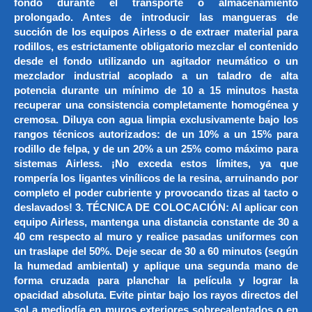
fondo durante el transporte o almacenamiento
prolongado. Antes de introducir las mangueras de
succión de los equipos Airless o de extraer material para
rodillos, es estrictamente obligatorio mezclar el contenido
desde el fondo utilizando un agitador neumático o un
mezclador industrial acoplado a un taladro de alta
potencia durante un mínimo de 10 a 15 minutos hasta
recuperar una consistencia completamente homogénea y
cremosa. Diluya con agua limpia exclusivamente bajo los
rangos técnicos autorizados: de un 10% a un 15% para
rodillo de felpa, y de un 20% a un 25% como máximo para
sistemas Airless. ¡No exceda estos límites, ya que
rompería los ligantes vinílicos de la resina, arruinando por
completo el poder cubriente y provocando tizas al tacto o
deslavados! 3. TÉCNICA DE COLOCACIÓN: Al aplicar con
equipo Airless, mantenga una distancia constante de 30 a
40 cm respecto al muro y realice pasadas uniformes con
un traslape del 50%. Deje secar de 30 a 60 minutos (según
la humedad ambiental) y aplique una segunda mano de
forma cruzada para planchar la película y lograr la
opacidad absoluta. Evite pintar bajo los rayos directos del
sol a mediodía en muros exteriores sobrecalentados o en