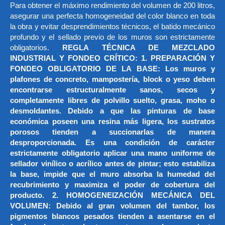
Para obtener el máximo rendimiento del volumen de 200 litros,
asegurar una perfecta homogeneidad del color blanco en toda
la obra y evitar desprendimientos técnicos, el batido mecánico
profundo y el sellado previo de los muros son estrictamente
obligatorios.
REGLA TÉCNICA DE MEZCLADO
INDUSTRIAL Y FONDEO CRÍTICO: 1. PREPARACIÓN Y
FONDEO OBLIGATORIO DE LA BASE: Los muros y
plafones de concreto, mampostería, block o yeso deben
encontrarse estructuralmente sanos, secos y
completamente libres de polvillo suelto, grasa, moho o
desmoldantes. Debido a que las pinturas de base
económica poseen una resina más ligera, los sustratos
porosos tienden a succionarlas de manera
desproporcionada. Es una condición de carácter
estrictamente obligatorio aplicar una mano uniforme de
sellador vinílico o acrílico antes de pintar; esto estabiliza
la base, impide que el muro absorba la humedad del
recubrimiento y maximiza el poder de cobertura del
producto. 2. HOMOGENEIZACIÓN MECÁNICA DEL
VOLUMEN: Debido al gran volumen del tambor, los
pigmentos blancos pesados tienden a asentarse en el