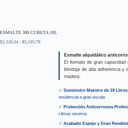
ESMALTE 300 CUBETA 19L
Rango
$
2,318.24
-
$
5,105.79
de
precios:
Esmalte alquidálico anticorros
desde
$2,318.24
El formato de gran capacidad 
hasta
blindaje de alta adherencia y 
$5,105.79
madera.
✓
Suministro Maestro de 19 Litros
residencial a gran escala
✓
Protección Anticorrosiva Profes
climas severos
✓
Acabado Espejo y Gran Rendimi