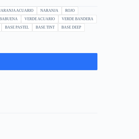
NARANJA ACUARIO
NARANJA
ROJO
BABUENA
VERDE ACUARIO
VERDE BANDERA
BASE PASTEL
BASE TINT
BASE DEEP