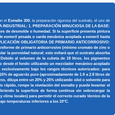
on el
Esmalte 300
, la preparación rigurosa del sustrato, el uso de
 INDUSTRIAL: 1. PREPARACIÓN MINUCIOSA DE LA BASE:
ites de desmolde o humedad. Si la superficie presenta pintura
a de esmeril pesada o carda mecánica acoplada a esmeril hasta
iar. 2. APLICACIÓN OBLIGATORIA DE PRIMARIO ANTICORROSIVO:
 uniforme de primario anticorrosivo (mínimo cromato de zinc o
ular la porosidad natural; esto evitará que el sustrato absorba
bido al volumen de la cubeta de 19 litros, los pigmentos
ido desde el fondo utilizando un mezclador mecánico acoplado
 exclusivamente bajo los rangos técnicos autorizados: para
l 15% de aguarrás puro (aproximadamente de 1.9 a 2.8 litros de
ess, diluya entre un 20% y 25% utilizando xilol o solvente para
o rápido, rompe la nivelación del esmalte y puede levantar el
endo la superficie de forma continua sin sobrecargar la
clima locales) para permitir el correcto curado técnico de la
jo temperaturas inferiores a los 10°C.