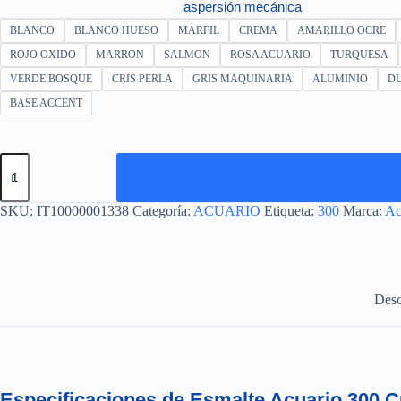
aspersión mecánica
BLANCO
BLANCO HUESO
MARFIL
CREMA
AMARILLO OCRE
ROJO OXIDO
MARRON
SALMON
ROSA ACUARIO
TURQUESA
VERDE BOSQUE
CRIS PERLA
GRIS MAQUINARIA
ALUMINIO
D
BASE ACCENT
ESMALTE
300
CUBETA
19L
SKU:
IT10000001338
Categoría:
ACUARIO
Etiqueta:
300
Marca:
Ac
cantidad
Desc
Especificaciones de Esmalte Acuario 300 Cu