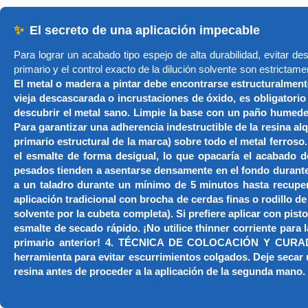
✨
El secreto de una aplicación impecable
Para lograr un acabado tipo espejo de alta durabilidad, evitar de
primario y el control exacto de la dilución solvente son estrictame
El metal o madera a pintar debe encontrarse estructuralmente
vieja descascarada o incrustaciones de óxido, es obligatorio
descubrir el metal sano. Limpie la base con un paño hume
Para garantizar una adherencia indestructible de la resina a
primario estructural de la marca) sobre todo el metal ferroso.
el esmalte de forma desigual, lo que opacaría el acabad
pesados tienden a asentarse densamente en el fondo durante 
a un taladro durante un mínimo de 5 minutos hasta recuper
aplicación tradicional con brocha de cerdas finas o rodillo d
solvente por la cubeta completa). Si prefiere aplicar con pist
esmalte de secado rápido. ¡No utilice thinner corriente para
primario anterior! 4. TÉCNICA DE COLOCACIÓN Y CURADO: 
herramienta para evitar escurrimientos colgados. Deje secar 
resina antes de proceder a la aplicación de la segunda mano.