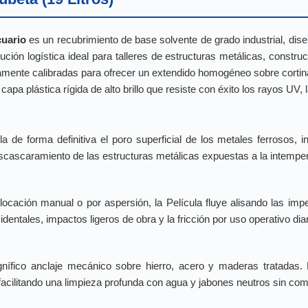
cuario
es un recubrimiento de base solvente de grado industrial, dis
ución logística ideal para talleres de estructuras metálicas, constr
tamente calibradas para ofrecer un extendido homogéneo sobre cortin
a plástica rígida de alto brillo que resiste con éxito los rayos UV, la
a de forma definitiva el poro superficial de los metales ferrosos, 
escascaramiento de las estructuras metálicas expuestas a la intemper
ocación manual o por aspersión, la Película fluye alisando las imp
entales, impactos ligeros de obra y la fricción por uso operativo diar
ífico anclaje mecánico sobre hierro, acero y maderas tratadas. 
 facilitando una limpieza profunda con agua y jabones neutros sin com