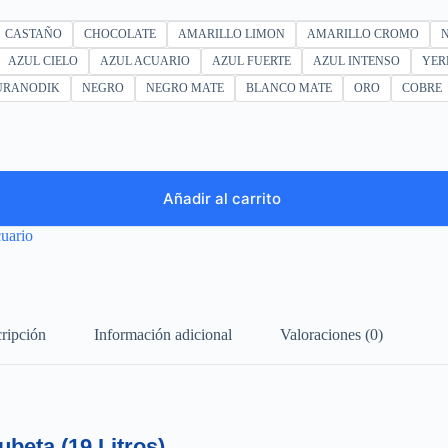
CASTAÑO
CHOCOLATE
AMARILLO LIMON
AMARILLO CROMO
AZUL CIELO
AZUL ACUARIO
AZUL FUERTE
AZUL INTENSO
YER
URANODIK
NEGRO
NEGRO MATE
BLANCO MATE
ORO
COBRE
Añadir al carrito
uario
ripción
Información adicional
Valoraciones (0)
beta (19 Litros)