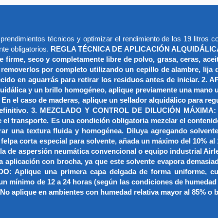
sprendimientos técnicos y optimizar el rendimiento de los 19 litros c
nte obligatorios.
REGLA TÉCNICA DE APLICACIÓN ALQUIDÁLICA
 firme, seco y completamente libre de polvo, grasa, ceras, ace
 removerlos por completo utilizando un cepillo de alambre, lij
decido en aguarrás para retirar los residuos antes de inic
lquidálica y un brillo homogéneo, aplique previamente una mano
 En el caso de maderas, aplique un sellador alquidálico para reg
o definitivo. 3. MEZCLADO Y CONTROL DE DILUCIÓN MÁXIMA: De
el transporte. Es una condición obligatoria mezclar el conten
ar una textura fluida y homogénea. Diluya agregando solvente
e felpa corta especial para solvente, añada un máximo del 10% a
ola de aspersión neumática convencional o equipo industrial Airl
 la aplicación con brocha, ya que este solvente evapora demasiad
Aplique una primera capa delgada de forma uniforme, cubri
un mínimo de 12 a 24 horas (según las condiciones de humedad y 
 No aplique en ambientes con humedad relativa mayor al 85% o ba