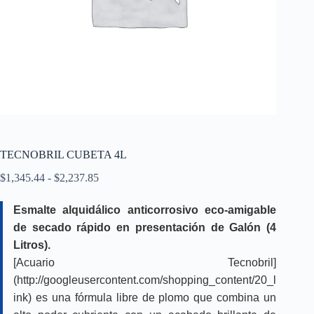
TECNOBRIL CUBETA 4L
Rango
$
1,345.44
-
$
2,237.85
de
precios:
Esmalte alquidálico anticorrosivo eco-amigable
desde
de secado rápido en presentación de Galón (4
$1,345.44
hasta
Litros).
$2,237.85
[Acuario Tecnobril]
(http://googleusercontent.com/shopping_content/20_l
ink) es una fórmula libre de plomo que combina un