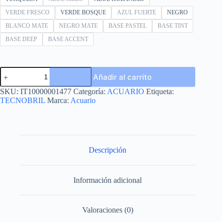
VERDE FRESCO
VERDE BOSQUE
AZUL FUERTE
NEGRO
BLANCO MATE
NEGRO MATE
BASE PASTEL
BASE TINT
BASE DEEP
BASE ACCENT
TECNOBRIL
Añadir al carrito
CUBETA
4L
SKU:
IT10000001477
Categoría:
ACUARIO
Etiqueta:
cantidad
TECNOBRIL
Marca:
Acuario
Descripción
Información adicional
Valoraciones (0)