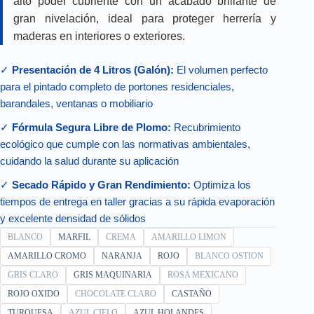
alto poder cubriente con un acabado brillante de
gran nivelación, ideal para proteger herrería y
maderas en interiores o exteriores.
✓
Presentación de 4 Litros (Galón):
El volumen perfecto
para el pintado completo de portones residenciales,
barandales, ventanas o mobiliario
✓
Fórmula Segura Libre de Plomo:
Recubrimiento
ecológico que cumple con las normativas ambientales,
cuidando la salud durante su aplicación
✓
Secado Rápido y Gran Rendimiento:
Optimiza los
tiempos de entrega en taller gracias a su rápida evaporación
y excelente densidad de sólidos
BLANCO
MARFIL
CREMA
AMARILLO LIMON
AMARILLO CROMO
NARANJA
ROJO
BLANCO OSTION
GRIS CLARO
GRIS MAQUINARIA
ROSA MEXICANO
ROJO OXIDO
CHOCOLATE CLARO
CASTAÑO
TURQUESA
AZUL CIELO
AZUL HOLANDES