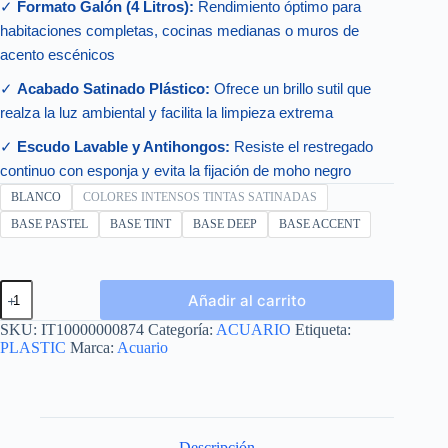
✓
Formato Galón (4 Litros):
Rendimiento óptimo para
habitaciones completas, cocinas medianas o muros de
acento escénicos
✓
Acabado Satinado Plástico:
Ofrece un brillo sutil que
realza la luz ambiental y facilita la limpieza extrema
✓
Escudo Lavable y Antihongos:
Resiste el restregado
continuo con esponja y evita la fijación de moho negro
BLANCO
COLORES INTENSOS TINTAS SATINADAS
BASE PASTEL
BASE TINT
BASE DEEP
BASE ACCENT
PLASTIC
Añadir al carrito
GALON
4L
SKU:
IT10000000874
Categoría:
ACUARIO
Etiqueta:
cantidad
PLASTIC
Marca:
Acuario
Descripción