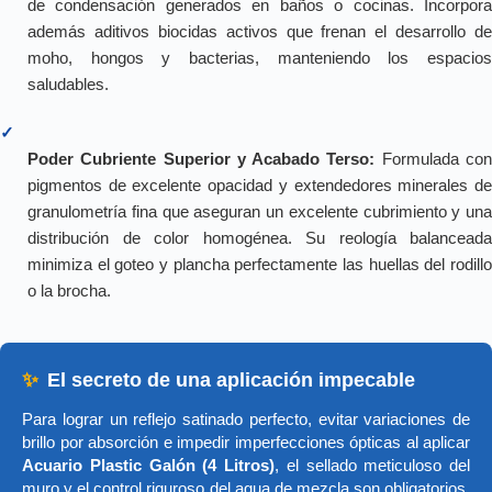
de condensación generados en baños o cocinas. Incorpora
además aditivos biocidas activos que frenan el desarrollo de
moho, hongos y bacterias, manteniendo los espacios
saludables.
✓
Poder Cubriente Superior y Acabado Terso:
Formulada co
pigmentos de excelente opacidad y extendedores minerales de
granulometría fina que aseguran un excelente cubrimiento y una
distribución de color homogénea. Su reología balanceada
minimiza el goteo y plancha perfectamente las huellas del rodillo
o la brocha.
✨
El secreto de una aplicación impecable
Para lograr un reflejo satinado perfecto, evitar variaciones de
brillo por absorción e impedir imperfecciones ópticas al aplicar
Acuario Plastic Galón (4 Litros)
, el sellado meticuloso del
muro y el control riguroso del agua de mezcla son obligatorios.