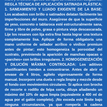
REGLA TÉCNICA DE APLICACIÓN SATINADA PLÁSTICA:
1. SANEAMIENTO Y LIJADO EXIGENTE DE LA BASE:
Los acabados con brillo o satinados delatan fácilmente las
imperfecciones del muro. Asegúrese de que la superficie
de yeso, concreto o tablaroca esté estructuralmente sana,
firme y libre de polvo, grasa o pintura vieja descascarada.
Lije los resanes con lija extra fina hasta lograr una textura
completamente lisa. Aplique de forma obligatoria una
mano uniforme de sellador acrílico o vinílico premium
antes de pintar; esto homogeneiza la porosidad del
sustrato, previniendo la aparición de manchas opacas o
«parches» con brillos irregulares. 2. HOMOGENEIZACIÓN
Y DILUCIÓN MÁXIMA CONTROLADA: Los aditivos
plastificantes tienden a concentrarse. Antes de abrir el
envase de 4 litros, agítelo vigorosamente de forma
manual. Incorpore una duela o regla limpia y mezcle desde
el fondo con movimientos circulares. Si aplica con brocha
de recorte o rodillo de felpa corta, diluya añadiendo un
máximo del 10% de agua limpia (equivalente a 400 ml de
agua por el galón completo). ¡No exceda este límite bajo
ninguna circunstancia, ya que rompería la cadena