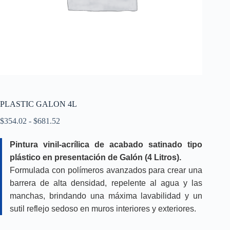
PLASTIC GALON 4L
Rango
$
354.02
-
$
681.52
de
precios:
Pintura vinil-acrílica de acabado satinado tipo
desde
plástico en presentación de Galón (4 Litros).
$354.02
hasta
Formulada con polímeros avanzados para crear una
$681.52
barrera de alta densidad, repelente al agua y las
manchas, brindando una máxima lavabilidad y un
sutil reflejo sedoso en muros interiores y exteriores.