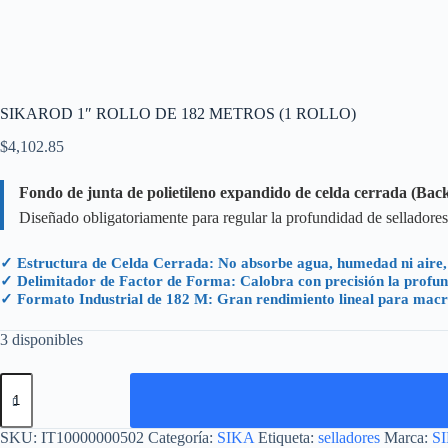
SIKAROD 1″ ROLLO DE 182 METROS (1 ROLLO)
$
4,102.85
Fondo de junta de polietileno expandido de celda cerrada (Backe
Diseñado obligatoriamente para regular la profundidad de selladores e
✓ Estructura de Celda Cerrada: No absorbe agua, humedad ni aire, p
✓ Delimitador de Factor de Forma: Calobra con precisión la profundi
✓ Formato Industrial de 182 M: Gran rendimiento lineal para macro
3 disponibles
SIKAROD
1"
ROLLO
DE
SKU:
IT10000000502
Categoría:
SIKA
Etiqueta:
selladores
Marca:
S