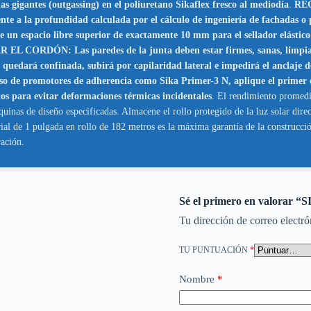
 gigantes (outgassing) en el poliuretano Sikaflex fresco al mediodía
.
RE
 a la profundidad calculada por el cálculo de ingeniería de fachadas 
un espacio libre superior de exactamente 10 mm para el sellador elástico 
N: Las paredes de la junta deben estar firmes, sanas, limpias y lib
uedará confinada, subirá por capilaridad lateral e impedirá el anclaje de
promotores de adherencia como Sika Primer-3 N, aplique el primer en l
os para evitar deformaciones térmicas incidentales
. El rendimiento promedi
inas de diseño especificadas. Almacene el rollo protegido de la luz solar direct
ial de 1 pulgada en rollo de 182 metros es la máxima garantía de la construcció
ración.
Sé el primero en valor
Tu dirección de correo electró
TU PUNTUACIÓN
*
Nombre
*