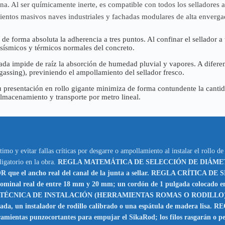
na. Al ser químicamente inerte, es compatible con todos los selladores 
mientos masivos naves industriales y fachadas modulares de alta enverga
 de forma absoluta la adherencia a tres puntos. Al confinar el sellador a
s sísmicos y térmicos normales del concreto.
lada impide de raíz la absorción de humedad pluvial y vapores. A difere
gassing), previniendo el ampollamiento del sellador fresco.
 presentación en rollo gigante minimiza de forma contundente la cantida
 almacenamiento y transporte por metro lineal.
mo y evitar fallas críticas por desgarre o ampollamiento al instalar el rollo d
ligatorio en la obra.
REGLA MATEMÁTICA DE SELECCIÓN DE DIÁMETRO
 que el ancho real del canal de la junta a sellar. REGLA CRÍTICA DE
nominal real de entre 18 mm y 20 mm; un cordón de 1 pulgada colocado en 
ÉCNICA DE INSTALACIÓN (HERRAMIENTAS ROMAS O RODILLO): Introd
deada, un instalador de rodillo calibrado o una espátula de madera l
mientas punzocortantes para empujar el SikaRod; los filos rasgarán o perfo