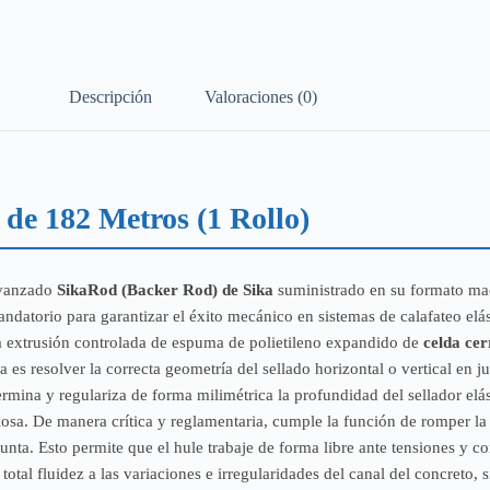
Descripción
Valoraciones (0)
 de 182 Metros (1 Rollo)
avanzado
SikaRod (Backer Rod) de Sika
suministrado en su formato mac
atorio para garantizar el éxito mecánico en sistemas de calafateo elást
la extrusión controlada de espuma de polietileno expandido de
celda ce
es resolver la correcta geometría del sellado horizontal o vertical en j
mina y regulariza de forma milimétrica la profundidad del sellador elást
osa. De manera crítica y reglamentaria, cumple la función de romper la 
a junta. Esto permite que el hule trabaje de forma libre ante tensiones y 
tal fluidez a las variaciones e irregularidades del canal del concreto, 