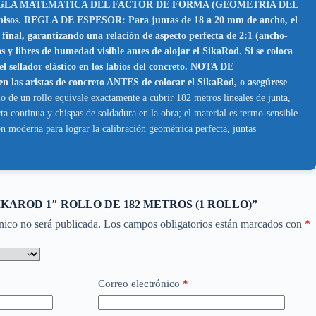
GLA MATEMÁTICA DEL FACTOR DE FORMA (GEOMETRÍA DEL
o pisos. REGLA DE ESPESOR: Para juntas de 18 a 20 mm de ancho, el
final, garantizando una relación de aspecto perfecta de 2:1 (ancho-
res de humedad visible antes de alojar el SikaRod. Si se coloca
l sellador elástico en los labios del concreto. NOTA DE
as aristas de concreto ANTES de colocar el SikaRod, o asegúrese
o de un rollo equivale exactamente a cubrir 182 metros lineales de junta,
a continua y chispas de soldadura en la obra; el material es termo-sensible
n moderna para lograr la calibración geométrica perfecta, juntas
ar “SIKAROD 1″ ROLLO DE 182 METROS (1 ROLLO)”
nico no será publicada.
Los campos obligatorios están marcados con
*
Correo electrónico
*