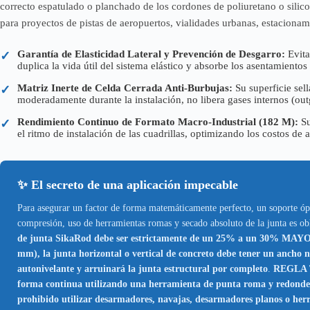
correcto espatulado o planchado de los cordones de poliuretano o silico
para proyectos de pistas de aeropuertos, vialidades urbanas, estaciona
Garantía de Elasticidad Lateral y Prevención de Desgarro:
Evita
✓
duplica la vida útil del sistema elástico y absorbe los asentamiento
Matriz Inerte de Celda Cerrada Anti-Burbujas:
Su superficie sel
✓
moderadamente durante la instalación, no libera gases internos (out
Rendimiento Continuo de Formato Macro-Industrial (182 M):
Su
✓
el ritmo de instalación de las cuadrillas, optimizando los costos de
✨ El secreto de una aplicación impecable
Para asegurar un factor de forma matemáticamente perfecto, un soporte ópti
compresión, uso de herramientas romas y secado absoluto de la junta es ob
de junta SikaRod debe ser estrictamente de un 25% a un 30% MAYOR
mm), la junta horizontal o vertical de concreto debe tener un ancho 
autonivelante y arruinará la junta estructural por completo
.
REGLA T
forma continua utilizando una herramienta de punta roma y redon
prohibido utilizar desarmadores, navajas, desarmadores planos o herra