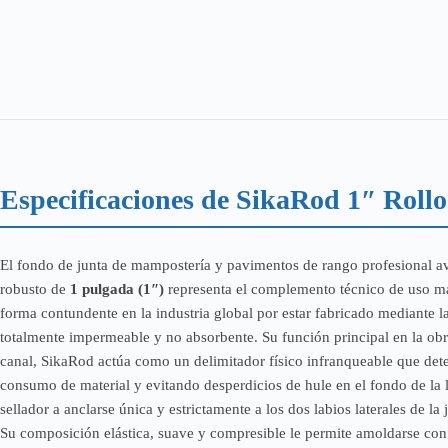
182
METROS
(1
ROLLO)
cantidad
Especificaciones de SikaRod 1″ Rollo
El fondo de junta de mampostería y pavimentos de rango profesional 
robusto de
1 pulgada (1″)
representa el complemento técnico de uso mand
forma contundente en la industria global por estar fabricado mediante 
totalmente impermeable y no absorbente. Su función principal en la obra 
canal, SikaRod actúa como un delimitador físico infranqueable que deter
consumo de material y evitando desperdicios de hule en el fondo de la l
sellador a anclarse única y estrictamente a los dos labios laterales de l
Su composición elástica, suave y compresible le permite amoldarse con to