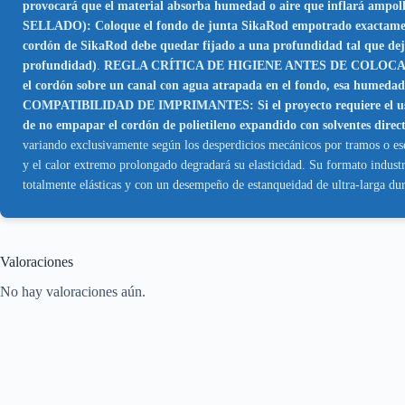
provocará que el material absorba humedad o aire que inflará ampollas
SELLADO): Coloque el fondo de junta SikaRod empotrado exactamente
cordón de SikaRod debe quedar fijado a una profundidad tal que deje 
profundidad)
.
REGLA CRÍTICA DE HIGIENE ANTES DE COLOCAR EL CORDÓ
el cordón sobre un canal con agua atrapada en el fondo, esa humedad q
COMPATIBILIDAD DE IMPRIMANTES: Si el proyecto requiere el uso de 
de no empapar el cordón de polietileno expandido con solventes direct
variando exclusivamente según los desperdicios mecánicos por tramos o esqu
y el calor extremo prolongado degradará su elasticidad. Su formato industr
totalmente elásticas y con un desempeño de estanqueidad de ultra-larga du
Valoraciones
No hay valoraciones aún.