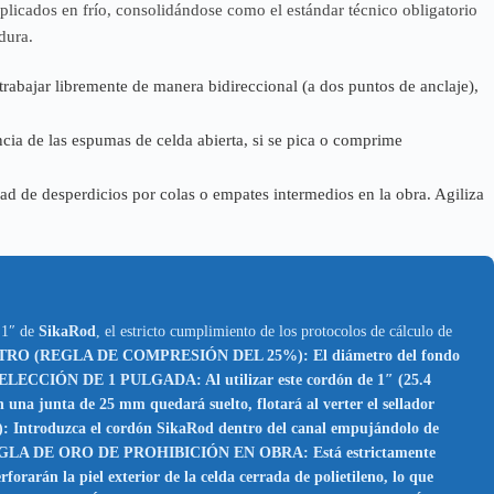
aplicados en frío, consolidándose como el estándar técnico obligatorio
dura.
 trabajar libremente de manera bidireccional (a dos puntos de anclaje),
ncia de las espumas de celda abierta, si se pica o comprime
d de desperdicios por colas o empates intermedios en la obra. Agiliza
e 1″ de
SikaRod
, el estricto cumplimiento de los protocolos de cálculo de
 (REGLA DE COMPRESIÓN DEL 25%): El diámetro del fondo
 SELECCIÓN DE 1 PULGADA: Al utilizar este cordón de 1″ (25.4
una junta de 25 mm quedará suelto, flotará al verter el sellador
uzca el cordón SikaRod dentro del canal empujándolo de
isa. REGLA DE ORO DE PROHIBICIÓN EN OBRA: Está estrictamente
rarán la piel exterior de la celda cerrada de polietileno, lo que