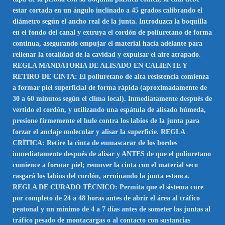
estar cortada en un ángulo inclinado a 45 grados calibrando el
diámetro según el ancho real de la junta. Introduzca la boquilla
en el fondo del canal y extruya el cordón de poliuretano de forma
continua, asegurando empujar el material hacia adelante para
rellenar la totalidad de la cavidad y expulsar el aire atrapado
.
REGLA MANDATORIA DE ALISADO EN CALIENTE Y
RETIRO DE CINTA: El poliuretano de alta resistencia comienza
a formar piel superficial de forma rápida (aproximadamente de
30 a 60 minutos según el clima local). Inmediatamente después de
vertido el cordón, y utilizando una espátula de alisado húmeda,
presione firmemente el hule contra los labios de la junta para
forzar el anclaje molecular y alisar la superficie. REGLA
CRÍTICA: Retire la cinta de enmascarar de los bordes
inmediatamente después de alisar y ANTES de que el poliuretano
comience a formar piel; remover la cinta con el material seco
rasgará los labios del cordón, arruinando la junta estanca.
REGLA DE CURADO TÉCNICO: Permita que el sistema cure
por completo de 24 a 48 horas antes de abrir el área al tráfico
peatonal y un mínimo de 4 a 7 días antes de someter las juntas al
tráfico pesado de montacargas o al contacto con sustancias