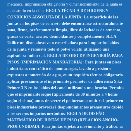
mecánica, imprimación obligatoria y dimensionamiento de la junta es
mandatorio en la obra.
REGLA TÉCNICA DE HIGIENE Y
CONDICIÓN ABSOLUTA DE LA JUNTA: La superficie de las
juntas en los pisos de concreto debe encontrarse estructuralmente
sana, firme, perfectamente limpia, libre de lechadas de cemento,
grasas de corte, aceites, desmoldantes y completamente SECA.
Utilice un disco abrasivo o esmeriladora para limpiar los labios
de la junta y remueva todo el polvo volátil utilizando una
aspiradora industrial. REGLA DE ORO DE INGENIERÍA PARA
PISOS (IMPRIMACIÓN MANDATORIA): Para juntas en pisos
industriales con tráfico de montacargas, lavado a presión o
expuestas a inmersión de agua, es un requisito técnico obligatorio
aplicar previamente el imprimante promotor de adherencia Sika
Primer-3 N en los labios del canal utilizando una brocha. Permita
que el imprimante seque (típicamente de 30 minutos a 4 horas
según el clima) antes de verter el poliuretano; omitir el primer en
pisos industriales provocará desprendimientos prematuros debido
a los severos impactos mecánicos
.
REGLA DE DISEÑO
MATEMÁTICO DE JUNTAS DE PISO (RELACIÓN ANCHO-
PROFUNDIDAD): Para juntas sujetas a movimiento y tráfico, es