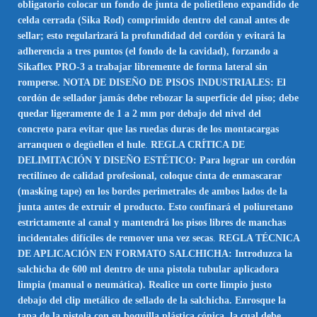
obligatorio colocar un fondo de junta de polietileno expandido de
celda cerrada (Sika Rod) comprimido dentro del canal antes de
sellar; esto regularizará la profundidad del cordón y evitará la
adherencia a tres puntos (el fondo de la cavidad), forzando a
Sikaflex PRO-3 a trabajar libremente de forma lateral sin
romperse. NOTA DE DISEÑO DE PISOS INDUSTRIALES: El
cordón de sellador jamás debe rebozar la superficie del piso; debe
quedar ligeramente de 1 a 2 mm por debajo del nivel del
concreto para evitar que las ruedas duras de los montacargas
arranquen o degüellen el hule
.
REGLA CRÍTICA DE
DELIMITACIÓN Y DISEÑO ESTÉTICO: Para lograr un cordón
rectilíneo de calidad profesional, coloque cinta de enmascarar
(masking tape) en los bordes perimetrales de ambos lados de la
junta antes de extruir el producto. Esto confinará el poliuretano
estrictamente al canal y mantendrá los pisos libres de manchas
incidentales difíciles de remover una vez secas
.
REGLA TÉCNICA
DE APLICACIÓN EN FORMATO SALCHICHA: Introduzca la
salchicha de 600 ml dentro de una pistola tubular aplicadora
limpia (manual o neumática). Realice un corte limpio justo
debajo del clip metálico de sellado de la salchicha. Enrosque la
tapa de la pistola con su boquilla plástica cónica, la cual debe