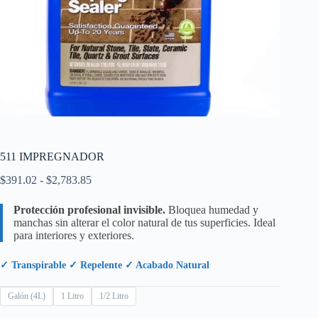
511 IMPREGNADOR
Rango
$
391.02
-
$
2,783.85
de
precios:
Protección profesional invisible.
Bloquea humedad y
desde
manchas sin alterar el color natural de tus superficies. Ideal
$391.02
para interiores y exteriores.
hasta
$2,783.85
✓ Transpirable ✓ Repelente ✓ Acabado Natural
Galón (4L)
1 Litro
1/2 Litro