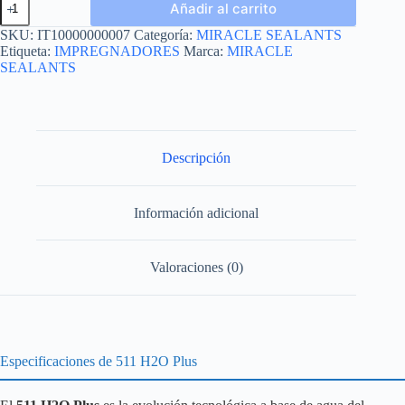
Añadir al carrito
H2O
PLUS
SKU:
IT10000000007
Categoría:
MIRACLE SEALANTS
cantidad
Etiqueta:
IMPREGNADORES
Marca:
MIRACLE
SEALANTS
Descripción
Información adicional
Valoraciones (0)
Especificaciones de 511 H2O Plus