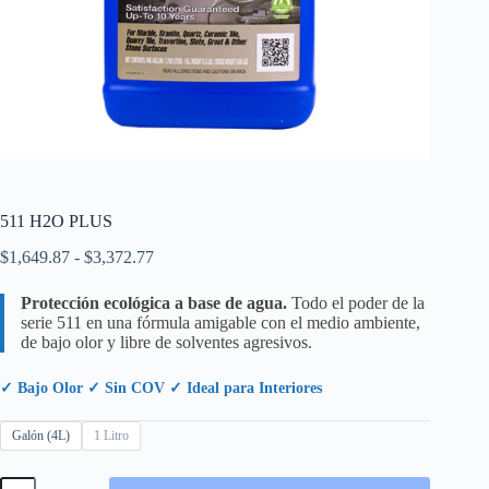
511 H2O PLUS
Rango
$
1,649.87
-
$
3,372.77
de
precios:
Protección ecológica a base de agua.
Todo el poder de la
desde
serie 511 en una fórmula amigable con el medio ambiente,
$1,649.87
de bajo olor y libre de solventes agresivos.
hasta
$3,372.77
✓ Bajo Olor ✓ Sin COV ✓ Ideal para Interiores
Galón (4L)
1 Litro
511