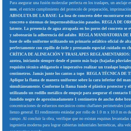
Para asegurar una fusión molecular perfecta en los traslapes, un anclaje e
mm
, el estricto cumplimiento del protocolo de preparación, imprimación 
ABSOLUTA DE LA BASE: La losa de concreto debe encontrarse estr
concreto o sistemas de impermeabilización pasados. REGLA DE OR
latente. La presencia de agua atrapada en los poros del concreto se
y sabotearán la adherencia del asfalto
.
REGLA MANDATORIA DE PRIME
base de sello uniforme utilizando un primario asfáltico oficial de 
perfectamente con cepillo de ixtle y prestando especial cuidado en ch
CRÍTICA DE ALINEACIÓN Y TRASLAPES REGLAMENTARIOS: Desenrolle p
azotea, iniciando siempre desde el punto más bajo (bajadas pluviales)
requisito técnico obligatorio e imperativo realizar un traslape longit
centímetros. Jamás junte los cantos a tope
.
REGLA TÉCNICA DE TERM
Aplique la flama de manera uniforme sobre la cara inferior del manto
simultáneamente. Conforme la flama funde el plástico protector y el 
utilizando un rodillo metálico de empuje para asegurar el contacto fí
fundido negro de aproximadamente 1 centímetro de ancho debe brotar 
concentraciones de esfuerzos mecánicos como chaflanes perimetrales (unión
lienzo general. El rendimiento estándar por rollo de 1.0 m x 10.0 m es 
campo. Al concluir la obra, verifique que no existan esquinas levantadas
ingeniería moderna para lograr cubiertas industriales herméticas, alta ve