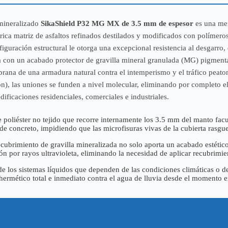
 mineralizado
SikaShield P32 MG MX de 3.5 mm de espesor
es una mem
 rica matriz de asfaltos refinados destilados y modificados con polímer
nfiguración estructural le otorga una excepcional resistencia al desgarro,
con un acabado protector de gravilla mineral granulada (MG) pigmentada
brana de una armadura natural contra el intemperismo y el tráfico peaton
, las uniones se funden a nivel molecular, eliminando por completo el 
dificaciones residenciales, comerciales e industriales.
 poliéster no tejido que recorre internamente los 3.5 mm del manto facul
 de concreto, impidiendo que las microfisuras vivas de la cubierta rasgu
cubrimiento de gravilla mineralizada no solo aporta un acabado estético
 por rayos ultravioleta, eliminando la necesidad de aplicar recubrimie
de los sistemas líquidos que dependen de las condiciones climáticas o d
hermético total e inmediato contra el agua de lluvia desde el momento e