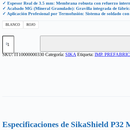
✓ Espesor Real de 3.5 mm: Membrana robusta con refuerzo interno 
$1,945.30
✓ Acabado MG (Mineral Granulado): Gravilla integrada de fábrica q
✓ Aplicación Profesional por Termofusión: Sistema de soldado con so
BLANCO
ROJO
SIKASHIELD®
P32
MG
MX
SKU:
IT10000000330
Categoría:
SIKA
Etiqueta:
IMP. PREFABRI
3.5MM
cantidad
Especificaciones de SikaShield P3