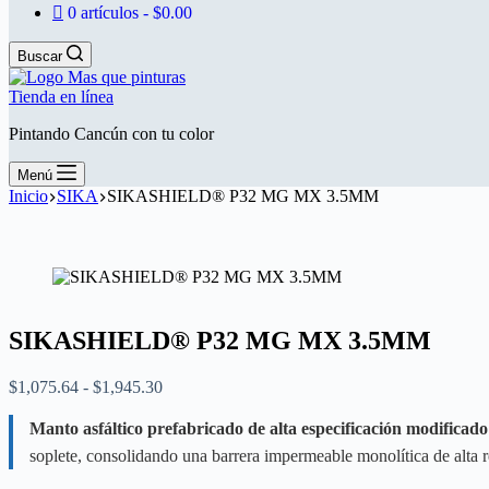
0 artículos
$0.00
Buscar
Tienda en línea
Pintando Cancún con tu color
Menú
Inicio
SIKA
SIKASHIELD® P32 MG MX 3.5MM
SIKASHIELD® P32 MG MX 3.5MM
Rango
$
1,075.64
-
$
1,945.30
de
precios:
Manto asfáltico prefabricado de alta especificación modificado
desde
soplete, consolidando una barrera impermeable monolítica de alta re
$1,075.64
hasta