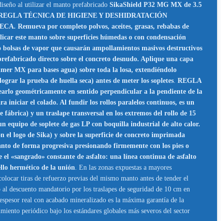
 diseño al utilizar el manto prefabricado
SikaShield P32 MG MX de 3.5
REGLA TÉCNICA DE HIGIENE Y DESHIDRATACIÓN
. Remueva por completo polvos, aceites, grasas, rebabas de
r este manto sobre superficies húmedas o con condensación
do bolsas de vapor que causarán ampollamientos masivos destructivos
cado directo sobre el concreto desnudo. Aplique una capa
rimer MX para bases agua) sobre toda la losa, extendiéndolo
lograr la prueba de huella seca) antes de meter los sopletes
.
REGLA
 geométricamente en sentido perpendicular a la pendiente de la
 iniciar el colado. Al fundir los rollos paralelos continuos, es un
e fábrica) y un traslape transversal en los extremos del rollo de 15
e soplete de gas LP con boquilla industrial de alto calor.
n el logo de Sika) y sobre la superficie de concreto imprimada
 manto de forma progresiva presionando firmemente con los pies o
e el «sangrado» constante de asfalto: una línea continua de asfalto
llo hermético de la unión
. En las zonas expuestas a mayores
colocar tiras de refuerzo previas del mismo manto antes de tender el
 al descuento mandatorio por los traslapes de seguridad de 10 cm en
 espesor real con acabado mineralizado es la máxima garantía de la
imiento periódico bajo los estándares globales más severos del sector