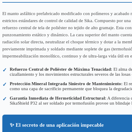
El manto asfáltico prefabricado modificado con polímeros y acabado
estrictos estándares de control de calidad de Sika. Compuesto por una
refuerzo central de tela de poliéster no tejido de alto gramaje. Esta co
punzonamiento estático y dinámico. La cara superior del manto cuenta 
radiación solar directa, neutralizar el choque térmico y dotar a la mem
previamente imprimada y soldado mediante soplete de gas (termofusión)
impermeabilización monolítico, continuo y de ultra-larga vida útil en e
Refuerzo Central de Poliéster de Máxima Tenacidad:
El alma de
✓
cizallamiento y los movimientos estructurales severos de las losas
Protección Mineral Integrada Siniestro de Mantenimiento:
El re
✓
como una capa de sacrificio permanente que bloquea la degradación
Garantía Inmediata de Hermeticidad Estructural:
A diferencia 
✓
SikaShield P32 al ser soldado por termofusión provee un blindaje 
✨ El secreto de una aplicación impecable