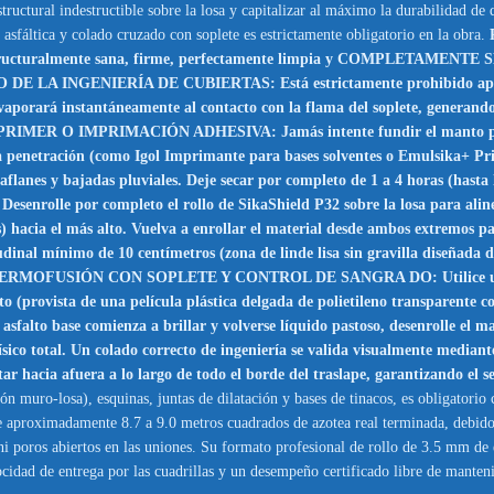
structural indestructible sobre la losa y capitalizar al máximo la durabilidad de
asfáltica y colado cruzado con soplete es estrictamente obligatorio en la obra.
ucturalmente sana, firme, perfectamente limpia y COMPLETAMENTE SECA
O DE LA INGENIERÍA DE CUBIERTAS: Está estrictamente prohibido aplica
 evaporará instantáneamente al contacto con la flama del soplete, generan
R O IMPRIMACIÓN ADHESIVA: Jamás intente fundir el manto prefabri
alta penetración (como Igol Imprimante para bases solventes o Emulsika+ P
aflanes y bajadas pluviales. Deje secar por completo de 1 a 4 horas (hasta 
or completo el rollo de SikaShield P32 sobre la losa para alinearlo
 hacia el más alto. Vuelva a enrollar el material desde ambos extremos para
udinal mínimo de 10 centímetros (zona de linde lisa sin gravilla diseñada d
OFUSIÓN CON SOPLETE Y CONTROL DE SANGRA DO: Utilice un equipo d
 (provista de una película plástica delgada de polietileno transparente co
asfalto base comienza a brillar y volverse líquido pastoso, desenrolle el
sico total. Un colado correcto de ingeniería se valida visualmente mediant
hacia afuera a lo largo de todo el borde del traslape, garantizando el se
 muro-losa), esquinas, juntas de dilatación y bases de tinacos, es obligatorio 
de aproximadamente 8.7 a 9.0 metros cuadrados de azotea real terminada, debido
 ni poros abiertos en las uniones. Su formato profesional de rollo de 3.5 mm de
locidad de entrega por las cuadrillas y un desempeño certificado libre de manten