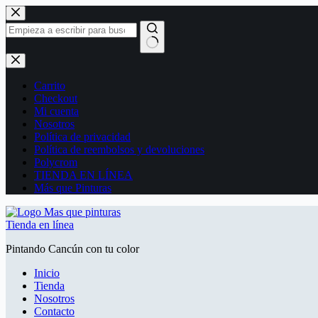
Saltar
al
contenido
Sin
resultados
Carrito
Checkout
Mi cuenta
Nosotros
Política de privacidad
Política de reembolsos y devoluciones
Polycrom
TIENDA EN LÍNEA
Más que Pinturas
Tienda en línea
Pintando Cancún con tu color
Inicio
Tienda
Nosotros
Contacto