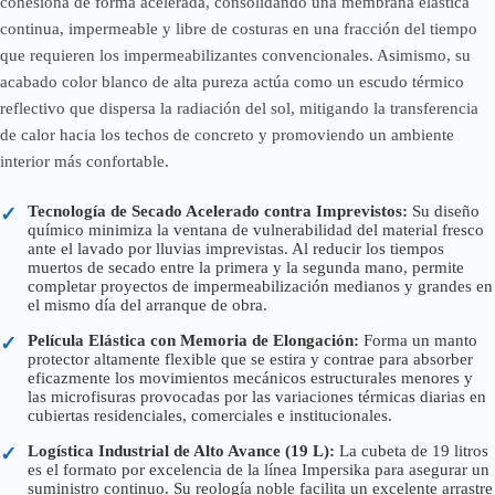
cohesiona de forma acelerada, consolidando una membrana elástica
continua, impermeable y libre de costuras en una fracción del tiempo
que requieren los impermeabilizantes convencionales. Asimismo, su
acabado color blanco de alta pureza actúa como un escudo térmico
reflectivo que dispersa la radiación del sol, mitigando la transferencia
de calor hacia los techos de concreto y promoviendo un ambiente
interior más confortable.
Tecnología de Secado Acelerado contra Imprevistos:
Su diseño
✓
químico minimiza la ventana de vulnerabilidad del material fresco
ante el lavado por lluvias imprevistas. Al reducir los tiempos
muertos de secado entre la primera y la segunda mano, permite
completar proyectos de impermeabilización medianos y grandes en
el mismo día del arranque de obra.
Película Elástica con Memoria de Elongación:
Forma un manto
✓
protector altamente flexible que se estira y contrae para absorber
eficazmente los movimientos mecánicos estructurales menores y
las microfisuras provocadas por las variaciones térmicas diarias en
cubiertas residenciales, comerciales e institucionales.
Logística Industrial de Alto Avance (19 L):
La cubeta de 19 litros
✓
es el formato por excelencia de la línea Impersika para asegurar un
suministro continuo. Su reología noble facilita un excelente arrastre