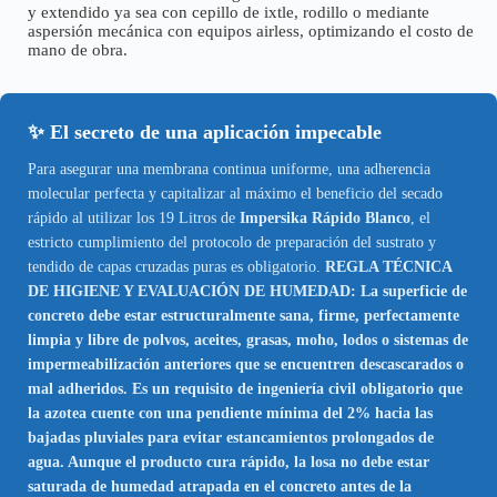
y extendido ya sea con cepillo de ixtle, rodillo o mediante
aspersión mecánica con equipos airless, optimizando el costo de
mano de obra.
✨ El secreto de una aplicación impecable
Para asegurar una membrana continua uniforme, una adherencia
molecular perfecta y capitalizar al máximo el beneficio del secado
rápido al utilizar los 19 Litros de
Impersika Rápido Blanco
, el
estricto cumplimiento del protocolo de preparación del sustrato y
tendido de capas cruzadas puras es obligatorio.
REGLA TÉCNICA
DE HIGIENE Y EVALUACIÓN DE HUMEDAD: La superficie de
concreto debe estar estructuralmente sana, firme, perfectamente
limpia y libre de polvos, aceites, grasas, moho, lodos o sistemas de
impermeabilización anteriores que se encuentren descascarados o
mal adheridos. Es un requisito de ingeniería civil obligatorio que
la azotea cuente con una pendiente mínima del 2% hacia las
bajadas pluviales para evitar estancamientos prolongados de
agua. Aunque el producto cura rápido, la losa no debe estar
saturada de humedad atrapada en el concreto antes de la