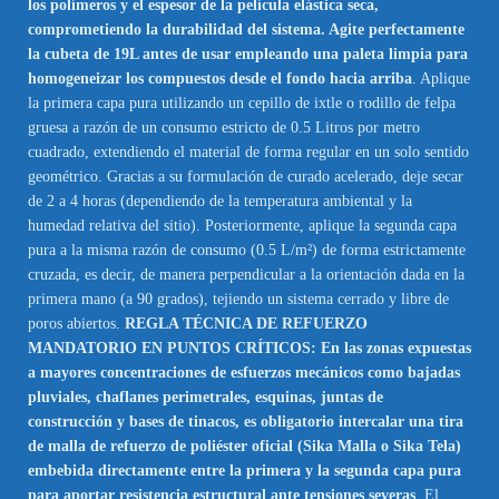
los polímeros y el espesor de la película elástica seca,
comprometiendo la durabilidad del sistema. Agite perfectamente
la cubeta de 19L antes de usar empleando una paleta limpia para
homogeneizar los compuestos desde el fondo hacia arriba
. Aplique
la primera capa pura utilizando un cepillo de ixtle o rodillo de felpa
gruesa a razón de un consumo estricto de 0.5 Litros por metro
cuadrado, extendiendo el material de forma regular en un solo sentido
geométrico. Gracias a su formulación de curado acelerado, deje secar
de 2 a 4 horas (dependiendo de la temperatura ambiental y la
humedad relativa del sitio). Posteriormente, aplique la segunda capa
pura a la misma razón de consumo (0.5 L/m²) de forma estrictamente
cruzada, es decir, de manera perpendicular a la orientación dada en la
primera mano (a 90 grados), tejiendo un sistema cerrado y libre de
poros abiertos.
REGLA TÉCNICA DE REFUERZO
MANDATORIO EN PUNTOS CRÍTICOS: En las zonas expuestas
a mayores concentraciones de esfuerzos mecánicos como bajadas
pluviales, chaflanes perimetrales, esquinas, juntas de
construcción y bases de tinacos, es obligatorio intercalar una tira
de malla de refuerzo de poliéster oficial (Sika Malla o Sika Tela)
embebida directamente entre la primera y la segunda capa pura
para aportar resistencia estructural ante tensiones severas
. El