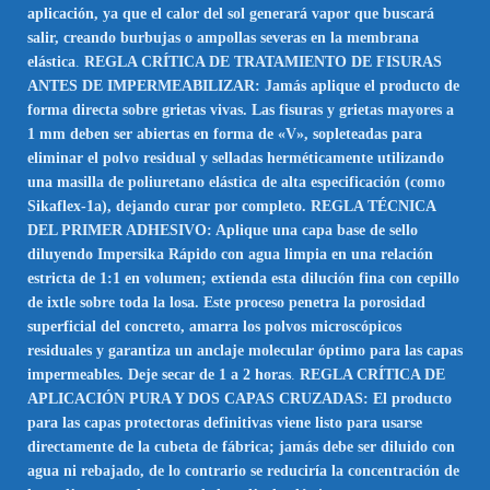
aplicación, ya que el calor del sol generará vapor que buscará
salir, creando burbujas o ampollas severas en la membrana
elástica
.
REGLA CRÍTICA DE TRATAMIENTO DE FISURAS
ANTES DE IMPERMEABILIZAR: Jamás aplique el producto de
forma directa sobre grietas vivas. Las fisuras y grietas mayores a
1 mm deben ser abiertas en forma de «V», sopleteadas para
eliminar el polvo residual y selladas herméticamente utilizando
una masilla de poliuretano elástica de alta especificación (como
Sikaflex-1a), dejando curar por completo. REGLA TÉCNICA
DEL PRIMER ADHESIVO: Aplique una capa base de sello
diluyendo Impersika Rápido con agua limpia en una relación
estricta de 1:1 en volumen; extienda esta dilución fina con cepillo
de ixtle sobre toda la losa. Este proceso penetra la porosidad
superficial del concreto, amarra los polvos microscópicos
residuales y garantiza un anclaje molecular óptimo para las capas
impermeables. Deje secar de 1 a 2 horas
.
REGLA CRÍTICA DE
APLICACIÓN PURA Y DOS CAPAS CRUZADAS: El producto
para las capas protectoras definitivas viene listo para usarse
directamente de la cubeta de fábrica; jamás debe ser diluido con
agua ni rebajado, de lo contrario se reduciría la concentración de