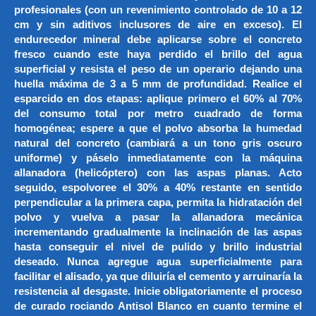
profesionales (con un revenimiento controlado de 10 a 12
cm y sin aditivos inclusores de aire en exceso). El
endurecedor mineral debe aplicarse sobre el concreto
fresco cuando este haya perdido el brillo del agua
superficial y resista el peso de un operario dejando una
huella máxima de 3 a 5 mm de profundidad. Realice el
esparcido en dos etapas: aplique primero el 60% al 70%
del consumo total por metro cuadrado de forma
homogénea; espere a que el polvo absorba la humedad
natural del concreto (cambiará a un tono gris oscuro
uniforme) y páselo inmediatamente con la máquina
allanadora (helicóptero) con las aspas planas. Acto
seguido, espolvoree el 30% a 40% restante en sentido
perpendicular a la primera capa, permita la hidratación del
polvo y vuelva a pasar la allanadora mecánica
incrementando gradualmente la inclinación de las aspas
hasta conseguir el nivel de pulido y brillo industrial
deseado. Nunca agregue agua superficialmente para
facilitar el alisado, ya que diluiría el cemento y arruinaría la
resistencia al desgaste. Inicie obligatoriamente el proceso
de curado rociando Antisol Blanco en cuanto termine el