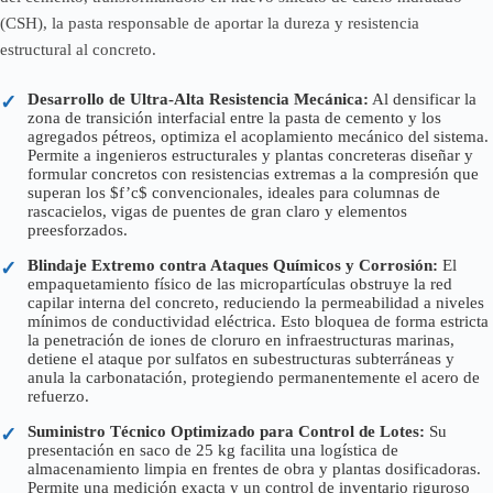
(CSH), la pasta responsable de aportar la dureza y resistencia
estructural al concreto.
Desarrollo de Ultra-Alta Resistencia Mecánica:
Al densificar la
✓
zona de transición interfacial entre la pasta de cemento y los
agregados pétreos, optimiza el acoplamiento mecánico del sistema.
Permite a ingenieros estructurales y plantas concreteras diseñar y
formular concretos con resistencias extremas a la compresión que
superan los $f’c$ convencionales, ideales para columnas de
rascacielos, vigas de puentes de gran claro y elementos
preesforzados.
Blindaje Extremo contra Ataques Químicos y Corrosión:
El
✓
empaquetamiento físico de las micropartículas obstruye la red
capilar interna del concreto, reduciendo la permeabilidad a niveles
mínimos de conductividad eléctrica. Esto bloquea de forma estricta
la penetración de iones de cloruro en infraestructuras marinas,
detiene el ataque por sulfatos en subestructuras subterráneas y
anula la carbonatación, protegiendo permanentemente el acero de
refuerzo.
Suministro Técnico Optimizado para Control de Lotes:
Su
✓
presentación en saco de 25 kg facilita una logística de
almacenamiento limpia en frentes de obra y plantas dosificadoras.
Permite una medición exacta y un control de inventario riguroso