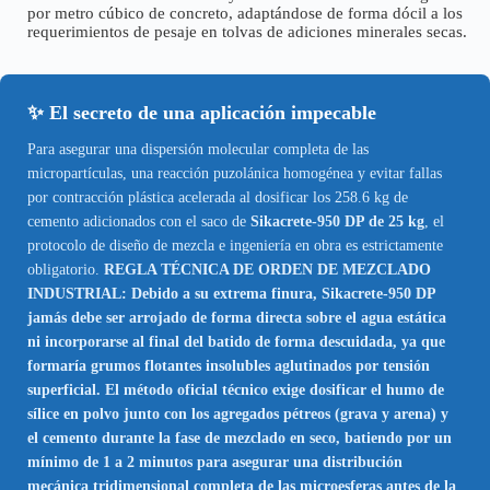
por metro cúbico de concreto, adaptándose de forma dócil a los
requerimientos de pesaje en tolvas de adiciones minerales secas.
✨ El secreto de una aplicación impecable
Para asegurar una dispersión molecular completa de las
micropartículas, una reacción puzolánica homogénea y evitar fallas
por contracción plástica acelerada al dosificar los 258.6 kg de
cemento adicionados con el saco de
Sikacrete-950 DP de 25 kg
, el
protocolo de diseño de mezcla e ingeniería en obra es estrictamente
obligatorio.
REGLA TÉCNICA DE ORDEN DE MEZCLADO
INDUSTRIAL: Debido a su extrema finura, Sikacrete-950 DP
jamás debe ser arrojado de forma directa sobre el agua estática
ni incorporarse al final del batido de forma descuidada, ya que
formaría grumos flotantes insolubles aglutinados por tensión
superficial. El método oficial técnico exige dosificar el humo de
sílice en polvo junto con los agregados pétreos (grava y arena) y
el cemento durante la fase de mezclado en seco, batiendo por un
mínimo de 1 a 2 minutos para asegurar una distribución
mecánica tridimensional completa de las microesferas antes de la