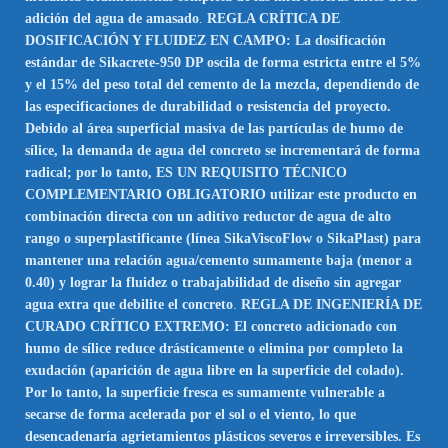
adición del agua de amasado
.
REGLA CRÍTICA DE
DOSIFICACIÓN Y FLUIDEZ EN CAMPO: La dosificación
estándar de Sikacrete-950 DP oscila de forma estricta entre el 5%
y el 15% del peso total del cemento de la mezcla, dependiendo de
las especificaciones de durabilidad o resistencia del proyecto.
Debido al área superficial masiva de las partículas de humo de
sílice, la demanda de agua del concreto se incrementará de forma
radical; por lo tanto, ES UN REQUISITO TÉCNICO
COMPLEMENTARIO OBLIGATORIO utilizar este producto en
combinación directa con un aditivo reductor de agua de alto
rango o superplastificante (línea SikaViscoFlow o SikaPlast) para
mantener una relación agua/cemento sumamente baja (menor a
0.40) y lograr la fluidez o trabajabilidad de diseño sin agregar
agua extra que debilite el concreto
.
REGLA DE INGENIERÍA DE
CURADO CRÍTICO EXTREMO: El concreto adicionado con
humo de sílice reduce drásticamente o elimina por completo la
exudación (aparición de agua libre en la superficie del colado).
Por lo tanto, la superficie fresca es sumamente vulnerable a
secarse de forma acelerada por el sol o el viento, lo que
desencadenaría agrietamientos plásticos severos e irreversibles. Es