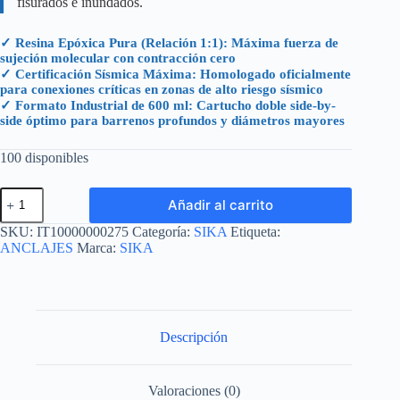
fisurados e inundados.
✓ Resina Epóxica Pura (Relación 1:1): Máxima fuerza de
sujeción molecular con contracción cero
✓ Certificación Sísmica Máxima: Homologado oficialmente
para conexiones críticas en zonas de alto riesgo sísmico
✓ Formato Industrial de 600 ml: Cartucho doble side-by-
side óptimo para barrenos profundos y diámetros mayores
100 disponibles
SIKA
Añadir al carrito
ANCHORFIX
3001
SKU:
IT10000000275
Categoría:
SIKA
Etiqueta:
CARTUCHO
ANCLAJES
Marca:
SIKA
600
ML
(1.02
KG)
cantidad
Descripción
Valoraciones (0)