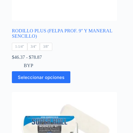
RODILLO PLUS (FELPA PROF. 9″ Y MANERAL
SENCILLO)
1-1/4"
3/4"
3/8"
Rango
$
46.37
-
$
78.87
de
BYP
precios:
desde
Este
Seleccionar opciones
$46.37
producto
hasta
tiene
$78.87
múltiples
variantes.
Las
opciones
se
pueden
elegir
en
la