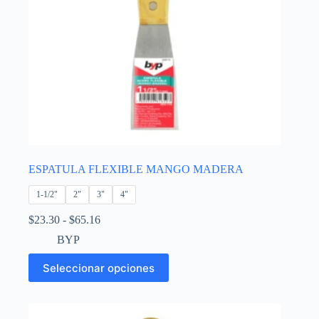
ESPATULA FLEXIBLE MANGO MADERA
1-1/2"
2"
3"
4"
Rango
$
23.30
-
$
65.16
de
BYP
precios:
desde
Este
Seleccionar opciones
$23.30
producto
hasta
tiene
$65.16
múltiples
variantes.