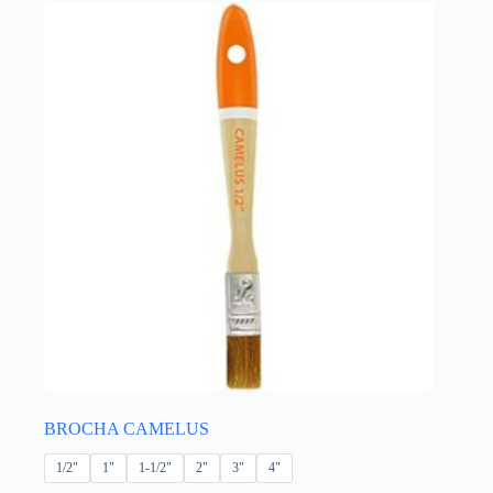
BROCHA CAMELUS
1/2"
1"
1-1/2"
2"
3"
4"