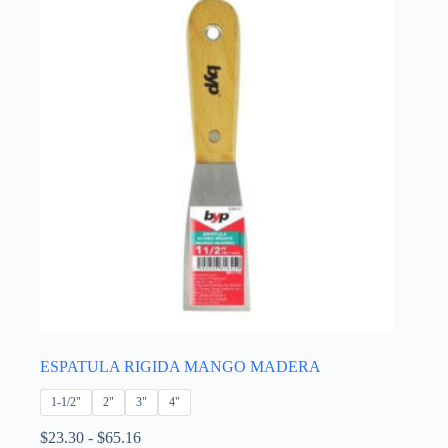
Las
opciones
se
pueden
elegir
en
la
página
de
producto
ESPATULA RIGIDA MANGO MADERA
1-1/2"
2"
3"
4"
Rango
$
23.30
-
$
65.16