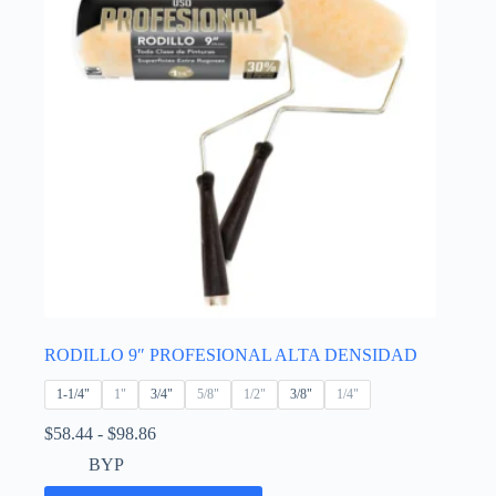
RODILLO 9″ PROFESIONAL ALTA DENSIDAD
1-1/4"
1"
3/4"
5/8"
1/2"
3/8"
1/4"
Rango
$
58.44
-
$
98.86
de
BYP
precios:
desde
Este