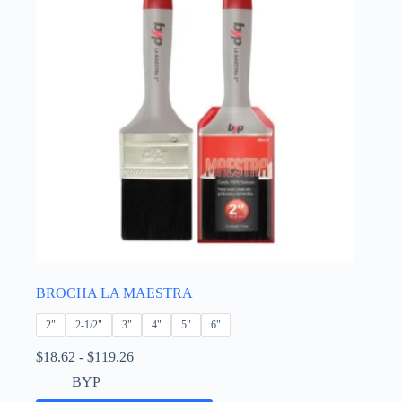
se
pueden
elegir
en
la
página
de
producto
BROCHA LA MAESTRA
2"
2-1/2"
3"
4"
5"
6"
Rango
$
18.62
-
$
119.26
de
BYP
precios: