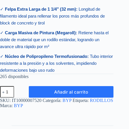
✓
Felpa Extra Larga de 1 1/4″ (32 mm):
Longitud de
filamento ideal para rellenar los poros más profundos de
block de concreto y tirol
✓
Carga Masiva de Pintura (Megaroll):
Retiene hasta el
doble de material que un rodillo estándar, logrando un
avance ultra rápido por m²
✓
Núcleo de Polipropileno Termofusionado:
Tubo interior
resistente a la presión y a los solventes, impidiendo
deformaciones bajo uso rudo
265 disponibles
RODILLO
Añadir al carrito
MEGAROLL
1
SKU:
IT10000007520
Categoría:
BYP
Etiqueta:
RODILLOS
1/4"
Marca:
BYP
cantidad