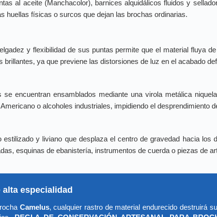
tintas al aceite (Manchacolor), barnices alquidálicos fluidos y sell
s huellas físicas o surcos que dejan las brochas ordinarias.
gadez y flexibilidad de sus puntas permite que el material fluya de
s brillantes, ya que previene las distorsiones de luz en el acabado defi
 se encuentran ensamblados mediante una virola metálica niquelad
mericano o alcoholes industriales, impidiendo el desprendimiento de
tilizado y liviano que desplaza el centro de gravedad hacia los ded
adas, esquinas de ebanistería, instrumentos de cuerda o piezas de ar
 alta especialidad
 brocha
Camelus
, cualquier rastro de material endurecido destruirá s