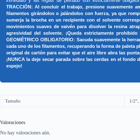
inmediato y las reglas de peinado son estrictamente obligato
TRACCIÓN: Al concluir el trabajo, presione suavemente am
filamentos girándolos o jalándolos con fuerza, ya que romp
sumerja la brocha en un recipiente con el solvente correspo
movimientos suaves de vaivén para disolver la resina atrap
agresividad del solvente. ¡Queda estrictamente prohibido
GEOMÉTRICO OBLIGATORIO: Sacuda suavemente la herramienta 
cada uno de los filamentos, recuperando la forma de pale
original de cartón para evitar que el aire libre abra las pu
¡NUNCA la deje secar parada sobre las cerdas en el fondo d
espejo!
Tamaño
1/2",
Valoraciones
No hay valoraciones aún.