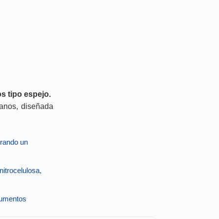
s tipo espejo.
sanos, diseñada
grando un
itrocelulosa,
trumentos