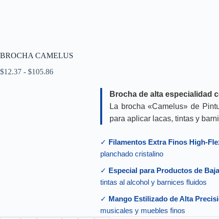
BROCHA CAMELUS
Rango
$
12.37
-
$
105.86
de
precios:
Brocha de alta especialidad c
desde
$12.37
La brocha «Camelus» de Pintur
hasta
para aplicar lacas, tintas y bar
$105.86
✓
Filamentos Extra Finos High-Fle
planchado cristalino
✓
Especial para Productos de Baja
tintas al alcohol y barnices fluidos
✓
Mango Estilizado de Alta Precis
musicales y muebles finos