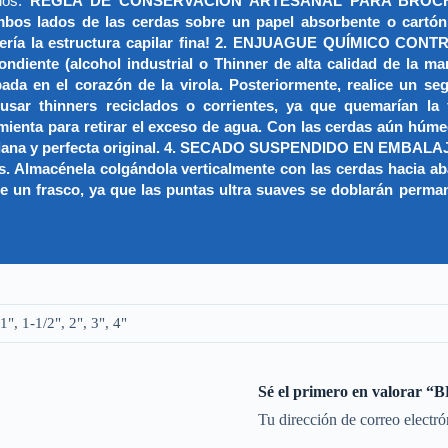
rios.
REGLA DE CONSERVACIÓN ARTESANAL PARA BROCHA
bos lados de las cerdas sobre un papel absorbente o cartón p
ería la estructura capilar fina! 2. ENJUAGUE QUÍMICO CONTROL
ndiente (alcohol industrial o Thinner de alta calidad de la m
ada en el corazón de la virola. Posteriormente, realice un se
 usar thinners reciclados o corrientes, ya que quemarían l
para retirar el exceso de agua. Con las cerdas aún húmedas,
ta plana y perfecta original. 4. SECADO SUSPENDIDO EN EMBALA
ntas. Almacénela colgándola verticalmente con las cerdas hacia a
e un frasco, ya que las puntas ultra suaves se doblarán perman
 1", 1-1/2", 2", 3", 4"
Sé el primero en valor
Tu dirección de correo electró