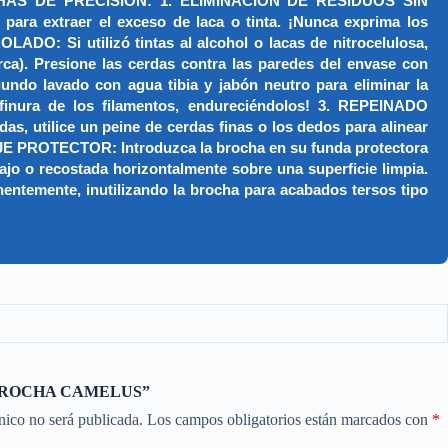
S DE PRECISIÓN: 1. ELIMINACIÓN DE RESIDUOS SIN
ara extraer el exceso de laca o tinta. ¡Nunca exprima los
ADO: Si utilizó tintas al alcohol o lacas de nitrocelulosa,
arca). Presione las cerdas contra las paredes del envase con
gundo lavado con agua tibia y jabón neutro para eliminar la
a finura de los filamentos, endureciéndolos! 3. REPEINADO
 utilice un peine de cerdas finas o los dedos para alinear
JE PROTECTOR: Introduzca la brocha en su funda protectora
bajo o recostada horizontalmente sobre una superficie limpia.
entemente, inutilizando la brocha para acabados tersos tipo
ar “BROCHA CAMELUS”
nico no será publicada.
Los campos obligatorios están marcados con
*