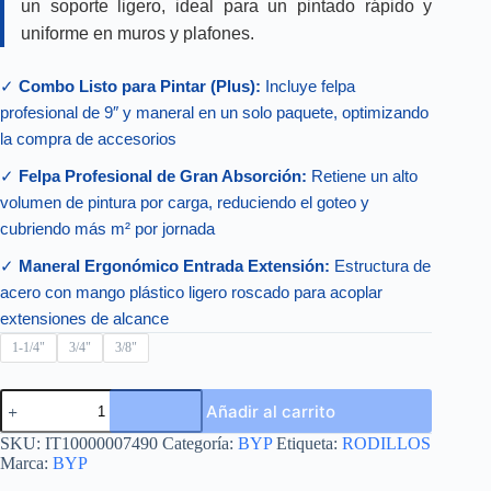
un soporte ligero, ideal para un pintado rápido y
uniforme en muros y plafones.
✓
Combo Listo para Pintar (Plus):
Incluye felpa
profesional de 9″ y maneral en un solo paquete, optimizando
la compra de accesorios
✓
Felpa Profesional de Gran Absorción:
Retiene un alto
volumen de pintura por carga, reduciendo el goteo y
cubriendo más m² por jornada
✓
Maneral Ergonómico Entrada Extensión:
Estructura de
acero con mango plástico ligero roscado para acoplar
extensiones de alcance
1-1/4"
3/4"
3/8"
RODILLO
Añadir al carrito
PLUS
(FELPA
SKU:
IT10000007490
Categoría:
BYP
Etiqueta:
RODILLOS
PROF.
Marca:
BYP
9"
Y