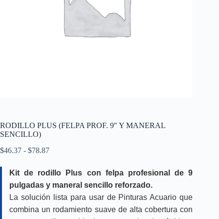
RODILLO PLUS (FELPA PROF. 9″ Y MANERAL
SENCILLO)
Rango
$
46.37
-
$
78.87
de
precios:
Kit de rodillo Plus con felpa profesional de 9
desde
pulgadas y maneral sencillo reforzado.
$46.37
hasta
La solución lista para usar de Pinturas Acuario que
$78.87
combina un rodamiento suave de alta cobertura con