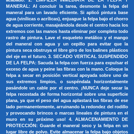
MANERAL: Al concluir la tarea, desmonte la felpa del
maneral para un lavado eficiente. Si aplicó pintura base
agua (vinílicas o acrílicas), enjuague la felpa bajo el chorro
de agua corriente, masajeándola desde el centro hacia los
extremos con las manos hasta eliminar por completo todo
rastro de pintura. Lave el esqueleto metálico y el mango
del maneral con agua y un cepillo para evitar que la
pintura seca obstruya el libre giro de los balines plásticos
del eje en el futuro. 3. SECADO VERTICAL SUSPENDIDO
DE LA FELPA: Sacuda la felpa con fuerza para expulsar el
exceso de agua y peine las fibras con la mano. Coloque la
felpa a secar en posición vertical apoyada sobre uno de
sus extremos limpios, o suspéndala horizontalmente
pasándole un cable por el centro. ¡NUNCA deje secar la
felpa recostada de forma horizontal sobre una superficie
plana, ya que el peso del agua aplastará las fibras de ese
lado permanentemente, arruinando la redondez del rodillo
y provocando brincos o marcas lineales de pintura en el
muro en su próximo uso! 4. ALMACENAMIENTO DE
PROTECCIÓN: Guarde el maneral seco y la felpa en un
lugar libre de polvo. Evite almacenar la felpa bajo objetos