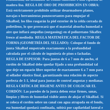
madera lisa. REGLA DE ORO DE PROHIBICIÓN EN OBRA:
Está estrictamente prohibido utilizar desarmadores planos,
navajas o herramientas punzocortantes para empujar el
SikaRod; los filos rasgarán la piel exterior de la celda cerrada de
polietileno, lo que provocará que el material absorba humedad o
aire que inflará ampollas (outgassing) en el poliuretano Sikaflex
fresco al mediodía
.
REGLA MATEMÁTICA DEL FACTOR DE
FORMA (GEOMETRÍA DEL SELLADO): Coloque el fondo de
junta SikaRod empotrado exactamente a la profundidad
calculada por el cálculo de ingeniería de pisos o fachadas.
REGLA DE ESPESOR: Para juntas de 6 a 7 mm de ancho, el
cordón de SikaRod debe quedar fijado a una profundidad tal
que deje un espacio libre superior de exactamente 6 a 7 mm para
el sellador elástico final, garantizando una relación de aspecto
perfecta de 1:1, ideal para juntas de control angostas y medianas
.
REGLA CRÍTICA DE HIGIENE ANTES DE COLOCAR EL
CORDÓN: Las paredes de la junta deben estar firmes, sanas,
limpias y libres de humedad visible antes de alojar el SikaRod. Si
se coloca el cordón sobre un canal con agua atrapada en el fondo,
esa humedad quedará confinada, subirá por capilaridad lateral e