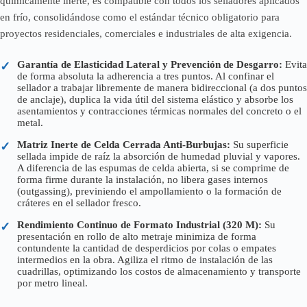
químicamente inerte, es compatible con todos los selladores aplicados
en frío, consolidándose como el estándar técnico obligatorio para
proyectos residenciales, comerciales e industriales de alta exigencia.
Garantía de Elasticidad Lateral y Prevención de Desgarro:
Evita
✓
de forma absoluta la adherencia a tres puntos. Al confinar el
sellador a trabajar libremente de manera bidireccional (a dos puntos
de anclaje), duplica la vida útil del sistema elástico y absorbe los
asentamientos y contracciones térmicas normales del concreto o el
metal.
Matriz Inerte de Celda Cerrada Anti-Burbujas:
Su superficie
✓
sellada impide de raíz la absorción de humedad pluvial y vapores.
A diferencia de las espumas de celda abierta, si se comprime de
forma firme durante la instalación, no libera gases internos
(outgassing), previniendo el ampollamiento o la formación de
cráteres en el sellador fresco.
Rendimiento Continuo de Formato Industrial (320 M):
Su
✓
presentación en rollo de alto metraje minimiza de forma
contundente la cantidad de desperdicios por colas o empates
intermedios en la obra. Agiliza el ritmo de instalación de las
cuadrillas, optimizando los costos de almacenamiento y transporte
por metro lineal.