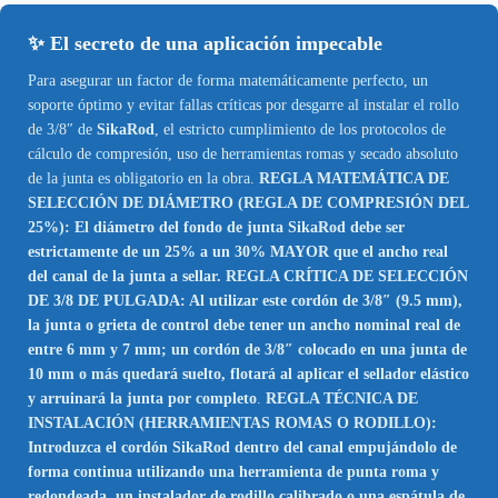
✨ El secreto de una aplicación impecable
Para asegurar un factor de forma matemáticamente perfecto, un
soporte óptimo y evitar fallas críticas por desgarre al instalar el rollo
de 3/8″ de
SikaRod
, el estricto cumplimiento de los protocolos de
cálculo de compresión, uso de herramientas romas y secado absoluto
de la junta es obligatorio en la obra.
REGLA MATEMÁTICA DE
SELECCIÓN DE DIÁMETRO (REGLA DE COMPRESIÓN DEL
25%): El diámetro del fondo de junta SikaRod debe ser
estrictamente de un 25% a un 30% MAYOR que el ancho real
del canal de la junta a sellar. REGLA CRÍTICA DE SELECCIÓN
DE 3/8 DE PULGADA: Al utilizar este cordón de 3/8″ (9.5 mm),
la junta o grieta de control debe tener un ancho nominal real de
entre 6 mm y 7 mm; un cordón de 3/8″ colocado en una junta de
10 mm o más quedará suelto, flotará al aplicar el sellador elástico
y arruinará la junta por completo
.
REGLA TÉCNICA DE
INSTALACIÓN (HERRAMIENTAS ROMAS O RODILLO):
Introduzca el cordón SikaRod dentro del canal empujándolo de
forma continua utilizando una herramienta de punta roma y
redondeada, un instalador de rodillo calibrado o una espátula de