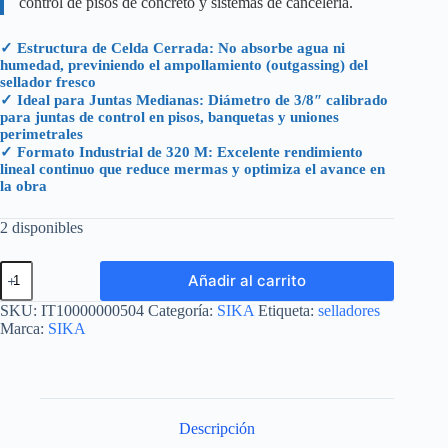
control de pisos de concreto y sistemas de cancelería.
✓ Estructura de Celda Cerrada: No absorbe agua ni
humedad, previniendo el ampollamiento (outgassing) del
sellador fresco
✓ Ideal para Juntas Medianas: Diámetro de 3/8″ calibrado
para juntas de control en pisos, banquetas y uniones
perimetrales
✓ Formato Industrial de 320 M: Excelente rendimiento
lineal continuo que reduce mermas y optimiza el avance en
la obra
2 disponibles
SIKAROD
Añadir al carrito
3/8"
ROLLO
SKU:
IT10000000504
Categoría:
SIKA
Etiqueta:
selladores
DE
Marca:
SIKA
320
METROS
(1
ROLLO)
cantidad
Descripción