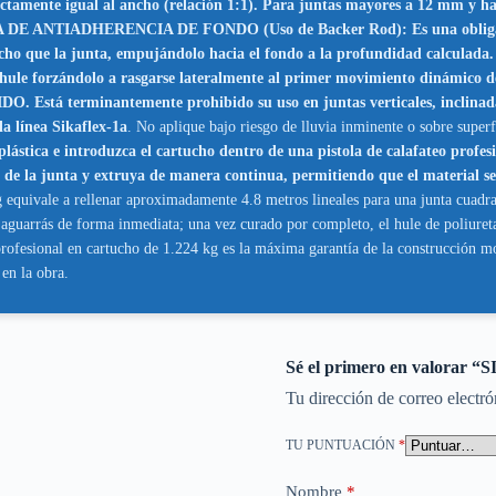
actamente igual al ancho (relación 1:1). Para juntas mayores a 12 mm y
DE ANTIADHERENCIA DE FONDO (Uso de Backer Rod): Es una obligación 
que la junta, empujándolo hacia el fondo a la profundidad calculada. Est
el hule forzándolo a rasgarse lateralmente al primer movimiento dinámico d
tá terminantemente prohibido su uso en juntas verticales, inclinadas o
 la línea Sikaflex-1a
. No aplique bajo riesgo de lluvia inminente o sobre super
plástica e introduzca el cartucho dentro de una pistola de calafateo profe
do de la junta y extruya de manera continua, permitiendo que el material se
g equivale a rellenar aproximadamente 4.8 metros lineales para una junta cua
 aguarrás de forma inmediata; una vez curado por completo, el hule de poliuret
rofesional en cartucho de 1.224 kg es la máxima garantía de la construcción mod
en la obra.
Sé el primero en valor
Tu dirección de correo electró
TU PUNTUACIÓN
*
Nombre
*