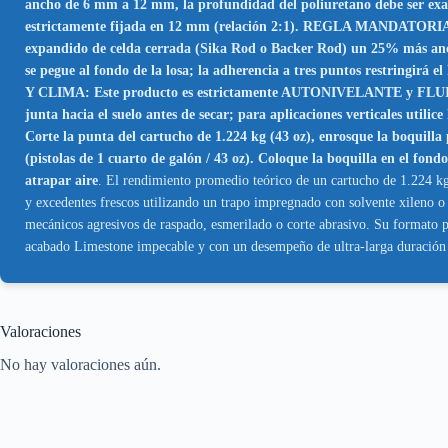
ancho de 6 mm a 12 mm, la profundidad del poliuretano debe ser ex
estrictamente fijada en 12 mm (relación 2:1). REGLA MANDATORIA 
expandido de celda cerrada (Sika Rod o Backer Rod) un 25% más ancho 
se pegue al fondo de la losa; la adherencia a tres puntos restringirá 
Y CLIMA: Este producto es estrictamente AUTONIVELANTE y FLUIDO. Es
junta hacia el suelo antes de secar; para aplicaciones verticales utilice
Corte la punta del cartucho de 1.224 kg (43 oz), enrosque la boquilla 
(pistolas de 1 cuarto de galón / 43 oz). Coloque la boquilla en el fon
atrapar aire
. El rendimiento promedio teórico de un cartucho de 1.224 k
y excedentes frescos utilizando un trapo impregnado con solvente xileno o
mecánicos agresivos de raspado, esmerilado o corte abrasivo. Su formato p
acabado Limestone impecable y con un desempeño de ultra-larga duración 
Valoraciones
No hay valoraciones aún.