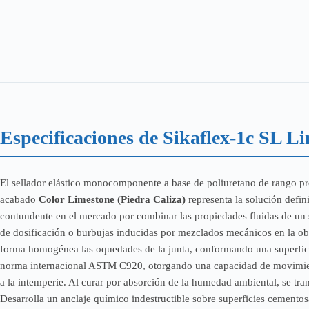
1.224
KG
cantidad
Especificaciones de Sikaflex-1c SL 
El sellador elástico monocomponente a base de poliuretano de rango pr
acabado
Color Limestone (Piedra Caliza)
representa la solución defini
contundente en el mercado por combinar las propiedades fluidas de un s
de dosificación o burbujas inducidas por mezclados mecánicos en la obra
forma homogénea las oquedades de la junta, conformando una superficie
norma internacional ASTM C920, otorgando una capacidad de movimiento
a la intemperie. Al curar por absorción de la humedad ambiental, se tran
Desarrolla un anclaje químico indestructible sobre superficies cementosa