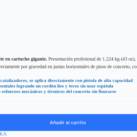
te en cartucho gigante.
Presentación profesional de 1.224 kg (43 oz), 
ctamente por gravedad en juntas horizontales de pisos de concreto, coc
talizadores, se aplica directamente con pistola de alta capacidad
zontales logrando un cordón liso y terso sin usar espátula
sfuerzos mecánicos y térmicos del concreto sin fisurarse
Añadir al carrito
IKA