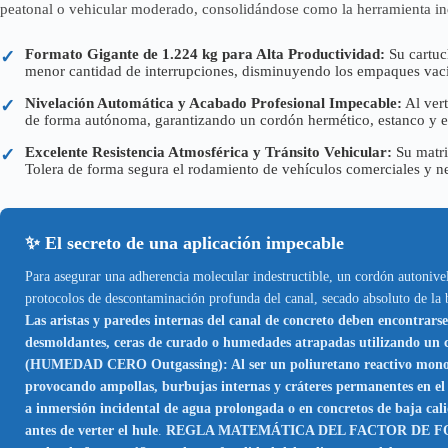
peatonal o vehicular moderado, consolidándose como la herramienta indi
Formato Gigante de 1.224 kg para Alta Productividad:
Su cartuc
✓
menor cantidad de interrupciones, disminuyendo los empaques vacío
Nivelación Automática y Acabado Profesional Impecable:
Al vert
✓
de forma autónoma, garantizando un cordón hermético, estanco y e
Excelente Resistencia Atmosférica y Tránsito Vehicular:
Su matriz
✓
Tolera de forma segura el rodamiento de vehículos comerciales y ne
✨ El secreto de una aplicación impecable
Para asegurar una adherencia molecular indestructible, un cordón autonive
protocolos de descontaminación profunda del canal, secado absoluto de la
Las aristas y paredes internas del canal de concreto deben encontrar
desmoldantes, ceras de curado o humedades atrapadas utilizando 
(HUMEDAD CERO Outgassing): Al ser un poliuretano reactivo monocomp
provocando ampollas, burbujas internas y cráteres permanentes en e
a inmersión incidental de agua prolongada o en concretos de baja cali
antes de verter el hule
.
REGLA MATEMÁTICA DEL FACTOR DE FORMA (