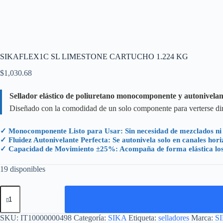
SIKAFLEX1C SL LIMESTONE CARTUCHO 1.224 KG
$
1,030.68
Sellador elástico de poliuretano monocomponente y autonivelan
Diseñado con la comodidad de un solo componente para verterse dire
✓ Monocomponente Listo para Usar: Sin necesidad de mezclados ni ca
✓ Fluidez Autonivelante Perfecta: Se autonivela solo en canales hori
✓ Capacidad de Movimiento ±25%: Acompaña de forma elástica los e
19 disponibles
SIKAFLEX1C
SL
LIMESTONE
CARTUCHO
SKU:
IT10000000498
Categoría:
SIKA
Etiqueta:
selladores
Marca:
S