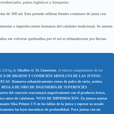
sidenciales, patios logísticos y banquetas.
ar de 300 ml. Esto permite rellenar frentes continuos de junta con
amientas o imperfecciones humanas del calafateo tradicional. Se asienta
años sin volverse quebradiza por el sol ni reblandecerse por lluvias.
 1.224 kg de
Sikaflex-1c SL Limestone
, el estricto cumplimiento de los
CA DE HIGIENE Y CONDICIÓN ABSOLUTA DE LAS JUNTAS:
 SECAS. Remueva exhaustivamente restos de polvo de corte, aceites,
o de aire. REGLA DE ORO DE INGENIERÍA DE SUPERFICIES
os del concreto reaccionará negativamente con el producto fresco,
0% seca antes de calafatear. NOTA DE IMPRIMACIÓN: En juntas sujetas
mante Sika Primer-3 N en los labios de la junta y esperar su secado
las leyes mecánicas de profundidad. Para juntas con un