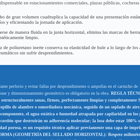
spensable en estacionamientos comerciales, plazas públicas, cocheras re
ho de gran volumen cuadruplica la capacidad de una presentación estánd
s y eficientando la jornada de aplicación.
erse de manera fluida en la junta horizontal, elimina las marcas de herr
stéticamente limpio.
 de poliuretano inerte conserva su elasticidad de hule a lo largo de los 
umáticos sin sufrir desprendimientos.
lante perfecto y evitar fallas por desprendimiento o ampollas en el cartucho de
 base y dimensionamiento geométrico es obligatorio en la obra.
REGLA TÉCNI
se estructuralmente sanas, firmes, perfectamente limpias y completamente
un cepillo de alambre o esmeriladora mecánica, seguido de un soplad
onente, el agua estática o humedad atrapada por capilaridad en los por
l cordón que destruirán su adherencia molecular; la losa debe estar 10
dad porosa, es un requisito técnico aplicar previamente una capa de impri
GEOMETRÍA DEL SELLADO HORIZONTAL): Respete milimétricamente 