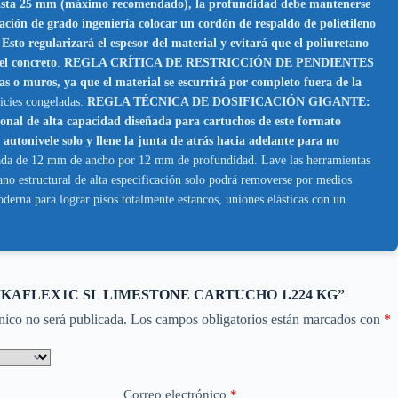
 hasta 25 mm (máximo recomendado), la profundidad debe mantenerse
de grado ingeniería colocar un cordón de respaldo de polietileno
o regularizará el espesor del material y evitará que el poliuretano
el concreto
.
REGLA CRÍTICA DE RESTRICCIÓN DE PENDIENTES
 muros, ya que el material se escurrirá por completo fuera de la
ficies congeladas.
REGLA TÉCNICA DE DOSIFICACIÓN GIGANTE:
sional de alta capacidad diseñada para cartuchos de este formato
 autonivele solo y llene la junta de atrás hacia adelante para no
drada de 12 mm de ancho por 12 mm de profundidad. Lave las herramientas
ano estructural de alta especificación solo podrá removerse por medios
erna para lograr pisos totalmente estancos, uniones elásticas con un
ar “SIKAFLEX1C SL LIMESTONE CARTUCHO 1.224 KG”
nico no será publicada.
Los campos obligatorios están marcados con
*
Correo electrónico
*