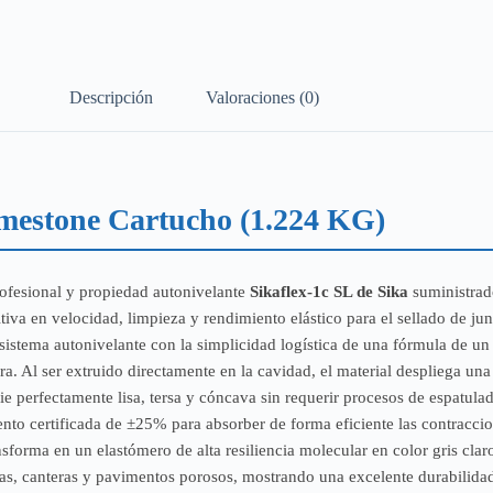
Descripción
Valoraciones (0)
Limestone Cartucho (1.224 KG)
ofesional y propiedad autonivelante
Sikaflex-1c SL de Sika
suministrado
tiva en velocidad, limpieza y rendimiento elástico para el sellado de ju
istema autonivelante con la simplicidad logística de una fórmula de un 
. Al ser extruido directamente en la cavidad, el material despliega una
 perfectamente lisa, tersa y cóncava sin requerir procesos de espatul
 certificada de ±25% para absorber de forma eficiente las contraccion
sforma en un elastómero de alta resiliencia molecular en color gris clar
s, canteras y pavimentos porosos, mostrando una excelente durabilidad fr