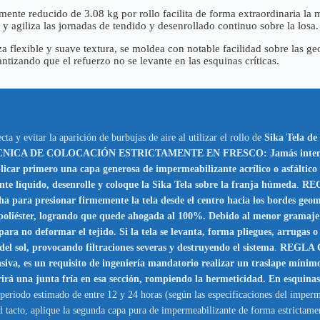
nte reducido de 3.08 kg por rollo facilita de forma extraordinaria la 
 y agiliza las jornadas de tendido y desenrollado continuo sobre la losa.
a flexible y suave textura, se moldea con notable facilidad sobre las ge
antizando que el refuerzo no se levante en las esquinas críticas.
a y evitar la aparición de burbujas de aire al utilizar el rollo de
Sika Tela de
ICA DE COLOCACIÓN ESTRICTAMENTE EN FRESCO: Jamás intente tender l
licar primero una capa generosa de impermeabilizante acrílico o asfáltico 
líquido, desenrolle y coloque la Sika Tela sobre la franja húmeda
.
REG
cha para presionar firmemente la tela desde el centro hacia los bordes geom
e poliéster, logrando que quede ahogada al 100%. Debido al menor gramaje 
ara no deformar el tejido. Si la tela se levanta, forma pliegues, arrugas o 
el sol, provocando filtraciones severas y destruyendo el sistema
.
REGLA 
asiva, es un requisito de ingeniería mandatorio realizar un traslape mínimo
rirá una junta fría en esa sección, rompiendo la hermeticidad. En esquinas
n periodo estimado de entre 12 y 24 horas (según las especificaciones del imper
l tacto, aplique la segunda capa pura de impermeabilizante de forma estrictame