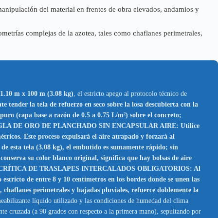
manipulación del material en frentes de obra elevados, andamios y
ometrías complejas de la azotea, tales como chaflanes perimetrales,
 1.10 m x 100 m (3.08 kg)
, el estricto apego al protocolo técnico de
a tela de refuerzo en seco sobre la losa descubierta con la
puro (capa base a razón de 0.5 a 0.75 L/m²) sobre el concreto;
LA DE ORO DE PLANCHADO SIN ENCAPSULAR AIRE: Utilice
étricos. Este proceso expulsará el aire atrapado y forzará al
de esta tela (3.08 kg), el embutido es sumamente rápido; sin
conserva su color blanco original, significa que hay bolsas de aire
CRÍTICA DE TRASLAPES INTERCALADOS OBLIGATORIOS: Al
 estricto de entre 8 y 10 centímetros en los bordes donde se unen las
, chaflanes perimetrales y bajadas pluviales, refuerce doblemente la
meabilizante líquido utilizado y las condiciones de humedad del clima
nte cruzada (a 90 grados con respecto a la primera mano), sepultando por