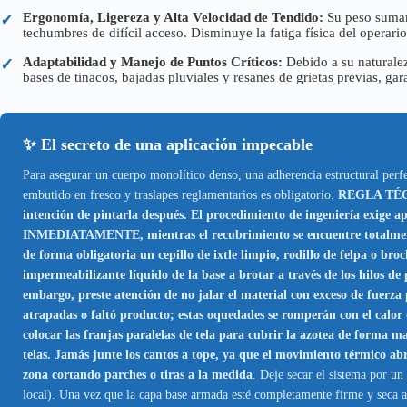
Ergonomía, Ligereza y Alta Velocidad de Tendido:
Su peso sumame
✓
techumbres de difícil acceso. Disminuye la fatiga física del operario
Adaptabilidad y Manejo de Puntos Críticos:
Debido a su naturalez
✓
bases de tinacos, bajadas pluviales y resanes de grietas previas, gar
✨ El secreto de una aplicación impecable
Para asegurar un cuerpo monolítico denso, una adherencia estructural perfect
embutido en fresco y traslapes reglamentarios es obligatorio.
REGLA TÉCN
intención de pintarla después. El procedimiento de ingeniería exige ap
INMEDIATAMENTE, mientras el recubrimiento se encuentre totalmente 
de forma obligatoria un cepillo de ixtle limpio, rodillo de felpa o bro
impermeabilizante líquido de la base a brotar a través de los hilos d
embargo, preste atención de no jalar el material con exceso de fuerza p
atrapadas o faltó producto; estas oquedades se romperán con el calor d
colocar las franjas paralelas de tela para cubrir la azotea de forma m
telas. Jamás junte los cantos a tope, ya que el movimiento térmico ab
zona cortando parches o tiras a la medida
. Deje secar el sistema por u
local). Una vez que la capa base armada esté completamente firme y seca a