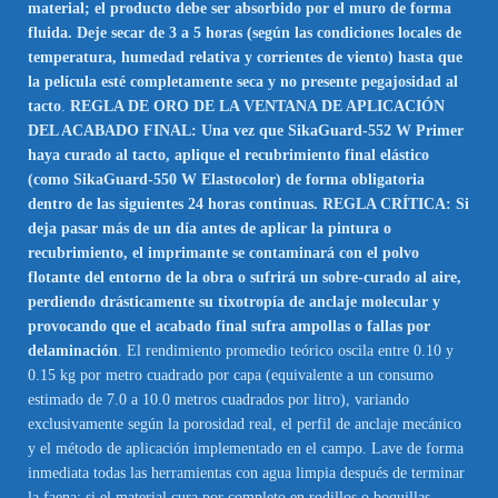
material; el producto debe ser absorbido por el muro de forma
fluida. Deje secar de 3 a 5 horas (según las condiciones locales de
temperatura, humedad relativa y corrientes de viento) hasta que
la película esté completamente seca y no presente pegajosidad al
tacto
.
REGLA DE ORO DE LA VENTANA DE APLICACIÓN
DEL ACABADO FINAL: Una vez que SikaGuard-552 W Primer
haya curado al tacto, aplique el recubrimiento final elástico
(como SikaGuard-550 W Elastocolor) de forma obligatoria
dentro de las siguientes 24 horas continuas. REGLA CRÍTICA: Si
deja pasar más de un día antes de aplicar la pintura o
recubrimiento, el imprimante se contaminará con el polvo
flotante del entorno de la obra o sufrirá un sobre-curado al aire,
perdiendo drásticamente su tixotropía de anclaje molecular y
provocando que el acabado final sufra ampollas o fallas por
delaminación
. El rendimiento promedio teórico oscila entre 0.10 y
0.15 kg por metro cuadrado por capa (equivalente a un consumo
estimado de 7.0 a 10.0 metros cuadrados por litro), variando
exclusivamente según la porosidad real, el perfil de anclaje mecánico
y el método de aplicación implementado en el campo. Lave de forma
inmediata todas las herramientas con agua limpia después de terminar
la faena; si el material cura por completo en rodillos o boquillas