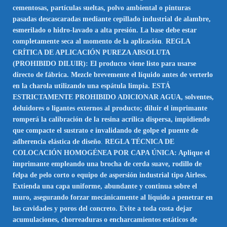
cementosas, partículas sueltas, polvo ambiental o pinturas
pasadas descascaradas mediante cepillado industrial de alambre,
esmerilado o hidro-lavado a alta presión. La base debe estar
completamente seca al momento de la aplicación
.
REGLA
CRÍTICA DE APLICACIÓN PUREZA ABSOLUTA
(PROHIBIDO DILUIR): El producto viene listo para usarse
directo de fábrica. Mezcle brevemente el líquido antes de verterlo
en la charola utilizando una espátula limpia. ESTÁ
ESTRICTAMENTE PROHIBIDO ADICIONAR AGUA, solventes,
deluidores o ligantes externos al producto; diluir el imprimante
romperá la calibración de la resina acrílica dispersa, impidiendo
que compacte el sustrato e invalidando de golpe el puente de
adherencia elástica de diseño
.
REGLA TÉCNICA DE
COLOCACIÓN HOMOGÉNEA POR CAPA ÚNICA: Aplique el
imprimante empleando una brocha de cerda suave, rodillo de
felpa de pelo corto o equipo de aspersión industrial tipo Airless.
Extienda una capa uniforme, abundante y continua sobre el
muro, asegurando forzar mecánicamente al líquido a penetrar en
las cavidades y poros del concreto. Evite a toda costa dejar
acumulaciones, chorreaduras o encharcamientos estáticos de