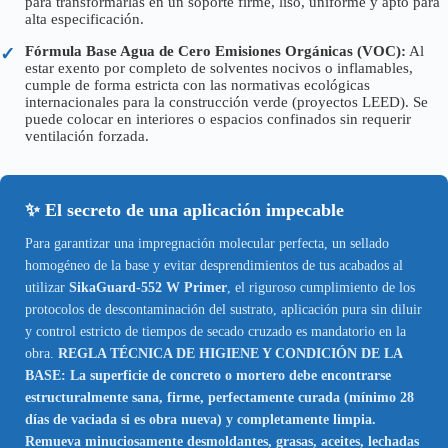
para transformarlas en un soporte firme, liso, uniforme y apto para
alta especificación.
Fórmula Base Agua de Cero Emisiones Orgánicas (VOC):
Al
✓
estar exento por completo de solventes nocivos o inflamables,
cumple de forma estricta con las normativas ecológicas
internacionales para la construcción verde (proyectos LEED). Se
puede colocar en interiores o espacios confinados sin requerir
ventilación forzada.
✨ El secreto de una aplicación impecable
Para garantizar una impregnación molecular perfecta, un sellado
homogéneo de la base y evitar desprendimientos de tus acabados al
utilizar
SikaGuard-552 W Primer
, el riguroso cumplimiento de los
protocolos de descontaminación del sustrato, aplicación pura sin diluir
y control estricto de tiempos de secado cruzado es mandatorio en la
obra.
REGLA TÉCNICA DE HIGIENE Y CONDICIÓN DE LA
BASE: La superficie de concreto o mortero debe encontrarse
estructuralmente sana, firme, perfectamente curada (mínimo 28
días de vaciada si es obra nueva) y completamente limpia.
Remueva minuciosamente desmoldantes, grasas, aceites, lechadas