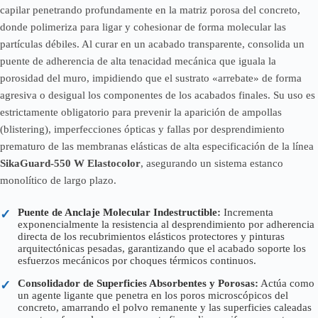
capilar penetrando profundamente en la matriz porosa del concreto,
donde polimeriza para ligar y cohesionar de forma molecular las
partículas débiles. Al curar en un acabado transparente, consolida un
puente de adherencia de alta tenacidad mecánica que iguala la
porosidad del muro, impidiendo que el sustrato «arrebate» de forma
agresiva o desigual los componentes de los acabados finales. Su uso es
estrictamente obligatorio para prevenir la aparición de ampollas
(blistering), imperfecciones ópticas y fallas por desprendimiento
prematuro de las membranas elásticas de alta especificación de la línea
SikaGuard-550 W Elastocolor
, asegurando un sistema estanco
monolítico de largo plazo.
Puente de Anclaje Molecular Indestructible:
Incrementa
✓
exponencialmente la resistencia al desprendimiento por adherencia
directa de los recubrimientos elásticos protectores y pinturas
arquitectónicas pesadas, garantizando que el acabado soporte los
esfuerzos mecánicos por choques térmicos continuos.
Consolidador de Superficies Absorbentes y Porosas:
Actúa como
✓
un agente ligante que penetra en los poros microscópicos del
concreto, amarrando el polvo remanente y las superficies caleadas