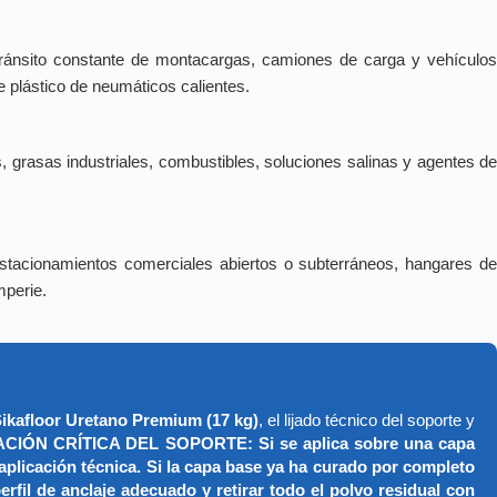
tránsito constante de montacargas, camiones de carga y vehículo
 plástico de neumáticos calientes.
s, grasas industriales, combustibles, soluciones salinas y agentes d
stacionamientos comerciales abiertos o subterráneos, hangares d
mperie.
ikafloor Uretano Premium (17 kg)
, el lijado técnico del soporte y
ÓN CRÍTICA DEL SOPORTE: Si se aplica sobre una capa
aplicación técnica. Si la capa base ya ha curado por completo
erfil de anclaje adecuado y retirar todo el polvo residual con