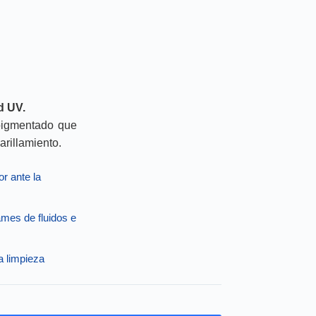
d UV.
 pigmentado que
arillamiento.
r ante la
ames de fluidos e
a limpieza