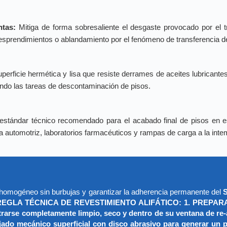
ntas:
Mitiga de forma sobresaliente el desgaste provocado por el 
esprendimientos o ablandamiento por el fenómeno de transferencia de
perficie hermética y lisa que resiste derrames de aceites lubricante
ando las tareas de descontaminación de pisos.
estándar técnico recomendado para el acabado final de pisos en e
a automotriz, laboratorios farmacéuticos y rampas de carga a la inte
do homogéneo sin burbujas y garantizar la adherencia permanente del
S
REGLA TÉCNICA DE REVESTIMIENTO ALIFÁTICO: 1. PREPARACI
trarse completamente limpio, seco y dentro de su ventana de re-
ijado mecánico superficial con disco abrasivo para generar un p