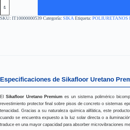
SIKAFLOOR
URETANO
PREMIUM
UNIDAD
SKU:
IT10000000539
Categoría:
SIKA
Etiqueta:
POLIURETANOS 
17
KG
cantidad
Especificaciones de Sikafloor Uretano Pre
El
Sikafloor Uretano Premium
es un sistema polimérico bicompo
revestimiento protector final sobre pisos de concreto o sistemas ep
tenacidad. Gracias a su naturaleza química alifática, este producto
cuando se encuentra expuesto a la luz solar directa o a iluminación 
traduce en una mayor capacidad para absorber microvibraciones mec