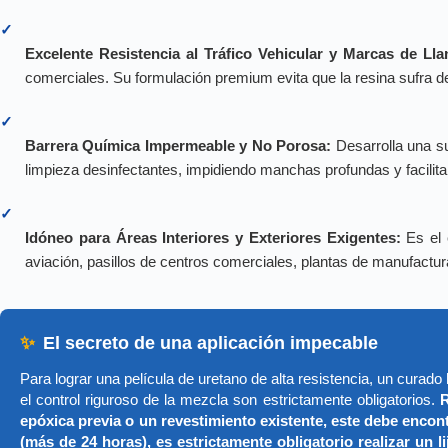
✓
Excelente Resistencia al Tráfico Vehicular y Marcas de Lla
comerciales. Su formulación premium evita que la resina sufra d
✓
Barrera Química Impermeable y No Porosa:
Desarrolla una su
limpieza desinfectantes, impidiendo manchas profundas y facilit
✓
Idóneo para Áreas Interiores y Exteriores Exigentes:
Es el 
aviación, pasillos de centros comerciales, plantas de manufactur
✨
El secreto de una aplicación impecable
Para lograr una película de uretano de alta resistencia, un cura
el control riguroso de la mezcla son estrictamente obligatorios.
epóxica previa o un revestimiento existente, este debe encon
(más de 24 horas), es estrictamente obligatorio realizar un l