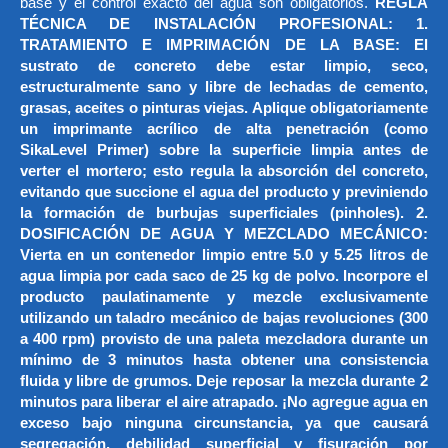
base y el control exacto del agua son obligatorios.
REGLA
TÉCNICA DE INSTALACIÓN PROFESIONAL: 1.
TRATAMIENTO E IMPRIMACIÓN DE LA BASE: El
sustrato de concreto debe estar limpio, seco,
estructuralmente sano y libre de lechadas de cemento,
grasas, aceites o pinturas viejas. Aplique obligatoriamente
un imprimante acrílico de alta penetración (como
SikaLevel Primer) sobre la superficie limpia antes de
verter el mortero; esto regula la absorción del concreto,
evitando que succione el agua del producto y previniendo
la formación de burbujas superficiales (pinholes). 2.
DOSIFICACIÓN DE AGUA Y MEZCLADO MECÁNICO:
Vierta en un contenedor limpio entre 5.0 y 5.25 litros de
agua limpia por cada saco de 25 kg de polvo. Incorpore el
producto paulatinamente y mezcle exclusivamente
utilizando un taladro mecánico de bajas revoluciones (300
a 400 rpm) provisto de una paleta mezcladora durante un
mínimo de 3 minutos hasta obtener una consistencia
fluida y libre de grumos. Deje reposar la mezcla durante 2
minutos para liberar el aire atrapado. ¡No agregue agua en
exceso bajo ninguna circunstancia, ya que causará
segregación, debilidad superficial y fisuración por