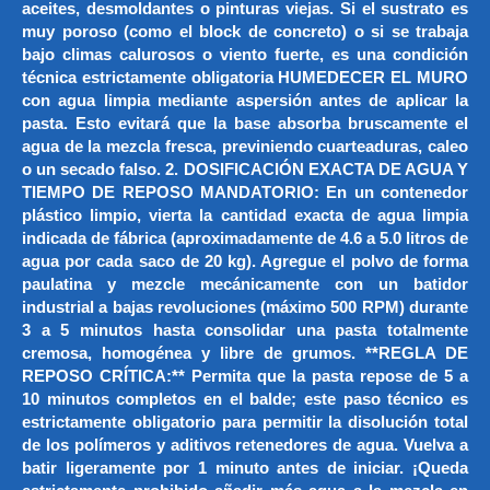
aceites, desmoldantes o pinturas viejas. Si el sustrato es
muy poroso (como el block de concreto) o si se trabaja
bajo climas calurosos o viento fuerte, es una condición
técnica estrictamente obligatoria HUMEDECER EL MURO
con agua limpia mediante aspersión antes de aplicar la
pasta. Esto evitará que la base absorba bruscamente el
agua de la mezcla fresca, previniendo cuarteaduras, caleo
o un secado falso. 2. DOSIFICACIÓN EXACTA DE AGUA Y
TIEMPO DE REPOSO MANDATORIO: En un contenedor
plástico limpio, vierta la cantidad exacta de agua limpia
indicada de fábrica (aproximadamente de 4.6 a 5.0 litros de
agua por cada saco de 20 kg). Agregue el polvo de forma
paulatina y mezcle mecánicamente con un batidor
industrial a bajas revoluciones (máximo 500 RPM) durante
3 a 5 minutos hasta consolidar una pasta totalmente
cremosa, homogénea y libre de grumos. **REGLA DE
REPOSO CRÍTICA:** Permita que la pasta repose de 5 a
10 minutos completos en el balde; este paso técnico es
estrictamente obligatorio para permitir la disolución total
de los polímeros y aditivos retenedores de agua. Vuelva a
batir ligeramente por 1 minuto antes de iniciar. ¡Queda