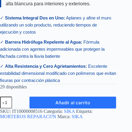
alta blancura para interiores y exteriores.
✓
Sistema Integral Dos en Uno:
Aplanes y afine el muro
utilizando un solo producto, reduciendo tiempos de
ejecución y costos
✓
Barrera Hidrófuga Repelente al Agua:
Fórmula
adicionada con agentes impermeables que protegen la
fachada contra la lluvia batiente
✓
Alta Resistencia y Cero Agrietamientos:
Excelente
estabilidad dimensional modificado con polímeros que evitan
fisuras por contracción plástica
29 disponibles
SIKAWALL-
Añadir al carrito
151
ESTUKA
SKU:
IT10000008516
Categoría:
SIKA
Etiqueta:
PLUS
MORTEROS REPARACI?N
Marca:
SIKA
MX
BLANCO
SACO