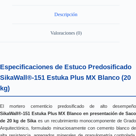
20
KG
cantidad
Descripción
Valoraciones (0)
Especificaciones de Estuco Predosificado
SikaWall®-151 Estuka Plus MX Blanco (20
kg)
El mortero cementicio predosificado de alto desempeño
SikaWall®-151 Estuka Plus MX Blanco en presentación de Saco
de 20 kg de Sika
es un recubrimiento monocomponente de Grado
Arquitectónico, formulado minuciosamente con cemento blanco de
alta resistencia, agregados minerales de granulometría controlada,