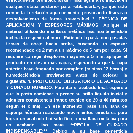
estrictamente prohibido añadir más agua a la mezcla en
cualquier etapa posterior para «ablandarla», ya que esto
rompería la relación agua-cemento, provocando fisuras o
despolvamiento de forma irreversible! 3. TÉCNICA DE
APLICACIÓN Y ESPESORES MÁXIMOS: Aplique el
material utilizando una llana metálica lisa, manteniéndola
inclinada respecto al muro. Extienda la pasta con pasadas
firmes de abajo hacia arriba, buscando un espesor
recomendado de 2 mm a un máximo de 5 mm por capa. Si
requiere corregir desplones mayores a 5 mm, aplique el
producto en dos o más capas, esperando a que la capa
anterior haya fraguado por completo (mínimo 12 horas) y
humedeciéndola previamente antes de colocar la
siguiente. 4. PROTOCOLO OBLIGATORIO DE ACABADO
Y CURADO HÚMEDO: Para dar el acabado final, espere a
que la pasta comience a perder su brillo líquido inicial y
adquiera consistencia (rango técnico de 20 a 40 minutos
según el clima). En ese momento, pase una llana de
esponja húmeda realizando movimientos circulares para
lograr un acabado floteado fino, o una llana metálica para
un acabado liso mate. **REGLA DE CURADO
INDISPENSABLE:** Debido a su base cementicia