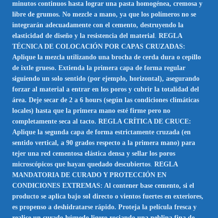
minutos continuos hasta lograr una pasta homogénea, cremosa y
libre de grumos. No mezcle a mano, ya que los polímeros no se
integrarán adecuadamente con el cemento, destruyendo la
elasticidad de diseño y la resistencia del material
.
REGLA
TÉCNICA DE COLOCACIÓN POR CAPAS CRUZADAS:
Aplique la mezcla utilizando una brocha de cerda dura o cepillo
de ixtle grueso. Extienda la primera capa de forma regular
siguiendo un solo sentido (por ejemplo, horizontal), asegurando
forzar al material a entrar en los poros y cubrir la totalidad del
área. Deje secar de 2 a 6 hours (según las condiciones climáticas
locales) hasta que la primera mano esté firme pero no
completamente seca al tacto. REGLA CRÍTICA DE CRUCE:
Aplique la segunda capa de forma estrictamente cruzada (en
sentido vertical, a 90 grados respecto a la primera mano) para
tejer una red cementosa elástica densa y sellar los poros
microscópicos que hayan quedado descubiertos
.
REGLA
MANDATORIA DE CURADO Y PROTECCIÓN EN
CONDICIONES EXTREMAS: Al contener base cemento, si el
producto se aplica bajo sol directo o vientos fuertes en exteriores,
es propenso a deshidratarse rápido. Proteja la película fresca y
realice un curado húmedo ligero rociando una neblina fina de