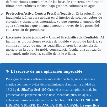
deformaciones estructurales de las losas de concreto, erradicando
filtraciones crónicas incluso bajo grandes columnas de agua.
Protección Activa Contra Presión Negativa:
Es la solución de
✓
ingeniería idónea para aplicar en el interior de sótanos, cubos de
elevador y estructuras enterradas, ya que soporta el empuje del
agua subterránea que intenta penetrar a través de los poros del
concreto sin desprenderse.
Excelente Trabajabilidad y Unidad Predosificada Confiable:
Al
✓
incluir las proporciones exactas de líquido y polvo de fábrica, se
elimina el riesgo de que las cuadrillas alteren la resistencia del
mortero en la obra. Su noble consistencia faculta una aplicación
ágil empleando brocha, cepillo de ixtle o llana.
✨ El secreto de una aplicación impecable
Para garantizar una adherencia molecular perfecta, una membrana
elástica continua y evitar desprendimientos al utilizar la unidad de
16.3 kg de
SikaTop Seal-107 Gris
, el estricto cumplimiento de los
protocolos de preparación de la base, mezclado puro sin agua y
aplicación cruzada es obligatorio en la obra.
REGLA TÉCNICA DE
HIGIENE Y PERFIL DE ANCLAJE DE LA BASE: La superficie