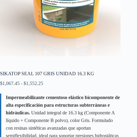
SIKATOP SEAL 107 GRIS UNIDAD 16.3 KG
Rango
$
1,067.45
-
$
1,552.25
de
precios:
Impermeabilizante cementoso elástico bicomponente de
desde
alta especificación para estructuras subterráneas e
$1,067.45
hasta
hidráulicas.
Unidad integral de 16.3 kg (Componente A
$1,552.25
líquido + Componente B polvo), color Gris. Formulado
con resinas sintéticas avanzadas que aportan
semiflexibilidad, ideal para soportar presiones hidrostáticas