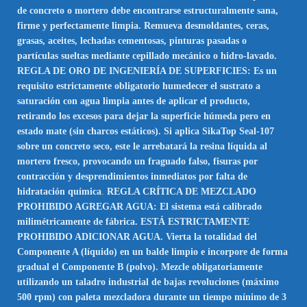
de concreto o mortero debe encontrarse estructuralmente sana,
firme y perfectamente limpia. Remueva desmoldantes, ceras,
grasas, aceites, lechadas cementosas, pinturas pasadas o
partículas sueltas mediante cepillado mecánico o hidro-lavado.
REGLA DE ORO DE INGENIERÍA DE SUPERFICIES: Es un
requisito estrictamente obligatorio humedecer el sustrato a
saturación con agua limpia antes de aplicar el producto,
retirando los excesos para dejar la superficie húmeda pero en
estado mate (sin charcos estáticos). Si aplica SikaTop Seal-107
sobre un concreto seco, este le arrebatará la resina líquida al
mortero fresco, provocando un fraguado falso, fisuras por
contracción y desprendimientos inmediatos por falta de
hidratación química
.
REGLA CRÍTICA DE MEZCLADO
PROHIBIDO AGREGAR AGUA: El sistema está calibrado
milimétricamente de fábrica. ESTÁ ESTRICTAMENTE
PROHIBIDO ADICIONAR AGUA. Vierta la totalidad del
Componente A (líquido) en un balde limpio e incorpore de forma
gradual el Componente B (polvo). Mezcle obligatoriamente
utilizando un taladro industrial de bajas revoluciones (máximo
500 rpm) con paleta mezcladora durante un tiempo mínimo de 3