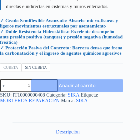
directas e indirectas en cisternas y muros enterrados.
✓ Grado Semiflexible Avanzado: Absorbe micro-fisuras y
ligeros movimientos estructurales por asentamiento
✓ Doble Resistencia Hidrostática: Excelente desempeño
ante presión positiva (tanques) y presión negativa (humedad
freática)
✓ Protección Pasiva del Concreto: Barrera densa que frena
la carbonatación y el ingreso de agentes químicos agresivos
CUBETA
SIN CUBETA
SIKATOP
Añadir al carrito
SEAL
107
SKU:
IT10000000408
Categoría:
SIKA
Etiqueta:
GRIS
MORTEROS REPARACI?N
Marca:
SIKA
UNIDAD
16.3
KG
cantidad
Descripción